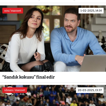
sou / manset
1-02-2025, 14:14
“Sandık kokusu” final edir
idman / manset
20-03-2025, 13:37