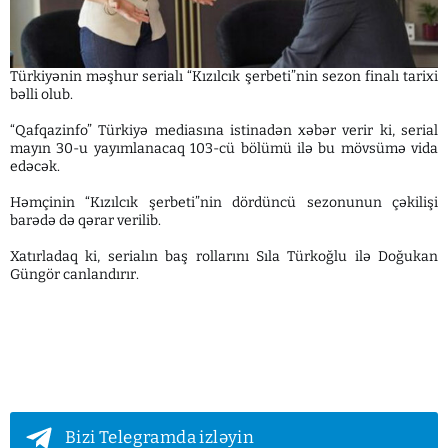
Türkiyənin məşhur serialı “Kızılcık şerbeti”nin sezon finalı tarixi
bəlli olub.
“Qafqazinfo” Türkiyə mediasına istinadən xəbər verir ki, serial
mayın 30-u yayımlanacaq 103-cü bölümü ilə bu mövsümə vida
edəcək.
Həmçinin “Kızılcık şerbeti”nin dördüncü sezonunun çəkilişi
barədə də qərar verilib.
Xatırladaq ki, serialın baş rollarını Sıla Türkoğlu ilə Doğukan
Güngör canlandırır.
Bizi Telegramda izləyin