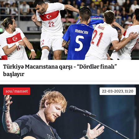
Türkiyə Macarıstana qarşı - “Dördlər finalı”
başlayır
sou / manset
22-03-2023, 11:20