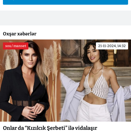
Oxşar xəbərlər
sou / manset
21-11-2024, 14:32
Onlar da “Kızılcık Şerbeti” ilə vidalaşır