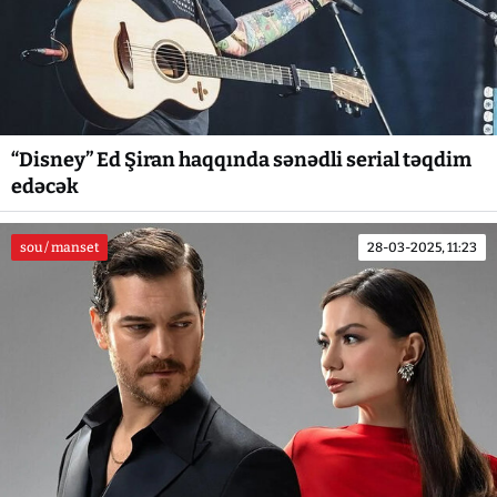
“Disney” Ed Şiran haqqında sənədli serial təqdim
edəcək
sou / manset
28-03-2025, 11:23