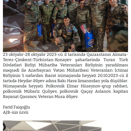
23 oktyabr-28 oktyabr 2023-cü il tarixində Qazaxstanın Almata-
Terez-Çimkent-Türküstan-Konayev şəhərlərində Turan Türk
Dövlətləri Birliyi Müharibə Veteranları Birliyinin yaradılması
məqsədi ilə Azərbaycan Vətən Müharibəsi Veteranları İctimai
Birliyinin 5 nəfərdən ibarət nümayəndə heyyəti 20.10.2023-cü il
tarixdə Heydər Əliyev adına Bakı Hava limanından yola düşüblər.
Nümayəndə heyyəti: Polkovnik Elmar Hüseynov-qrup rəhbəri,
polkovnik Mübariz Quliyev, polkovnik Qaçay Aslanov, kapitan
Bəyanat Qasımov, Veteran Musa Əliyev.
Fərid Faiqoğlu
AJB-nin üzvü