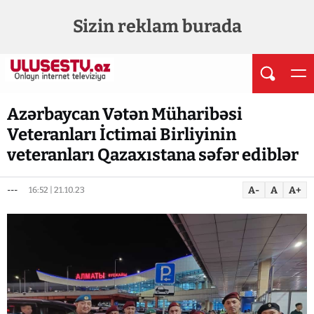
Sizin reklam burada
Azərbaycan Vətən Müharibəsi
Veteranları İctimai Birliyinin
veteranları Qazaxıstana səfər ediblər
A-
A
A+
---
16:52 | 21.10.23