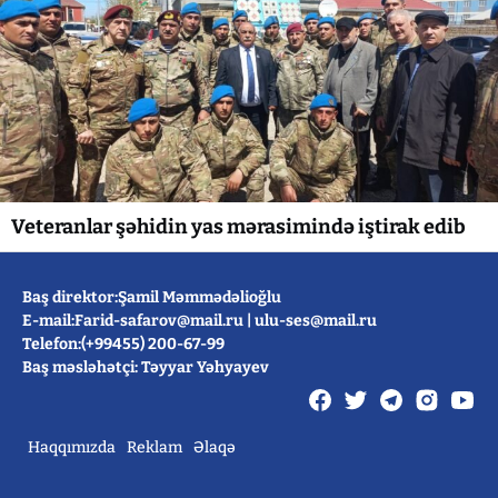
Veteranlar şəhidin yas mərasimində iştirak edib
Baş direktor:Şamil Məmmədəlioğlu
E-mail:
Farid-safarov@mail.ru
|
ulu-ses@mail.ru
Telefon:(+99455) 200-67-99
Baş məsləhətçi: Təyyar Yəhyayev
Haqqımızda
Reklam
Əlaqə