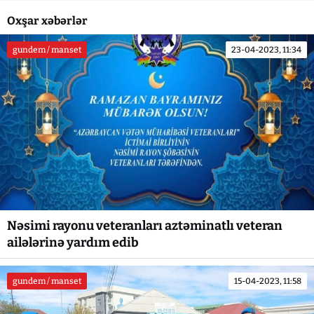
Oxşar xəbərlər
gundem / manset
23-04-2023, 11:34
Nəsimi rayonu veteranları aztəminatlı veteran
ailələrinə yardım edib
gundem / manset
15-04-2023, 11:58