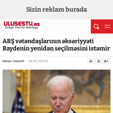
Sizin reklam burada
ABŞ vətəndaşlarının əksəriyyəti
Baydenin yenidən seçilməsini istəmir
A-
A
A+
dunya / manset
08:28 | 7.04.23