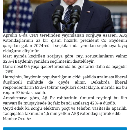
Aprelin 6-da CNN tərəfindən yayımlanan sorğuya əsasən, ABŞ
vətəndaşlarının az bir qismi hazırkı prezident Co Baydenin
qarşıdan gələn 2024-cü il seçkilərində yenidən seçilməyə layiq
olduğunu düşünür.
Mart ayında keçirilən sorğuya görə, rəyi soruşulanların yalnız
32%-i Baydenin yenidən seçilməsini dəstəkləyir.
Gənc nəsil (35 yaşa qədər) arasında bu göstərici daha da aşağıdır
- 26%.
Həmçinin, Baydenin populyarlığının ciddi şəkildə azalması liberal
düşüncəli mühitdə də qeydə alınır. Dekabrda liberal
respondentlərin 63%-i təkrar seçkiləri dəstəkləyib, martda isə bu
rəqəm 53%-dək azalıb.
Araşdırmaya görə, Ağ Ev rəhbərinin ümumi reytinqi bu ilin
yanvarı ilə müqayisədə üç faiz bəndi azalaraq 42%-ə düşüb.
Qeyd edək ki, sorğu elektron poçt və telefon vasitəsilə aparılıb.
Tədqiqatda təxminən 1,6 min yetkin ABŞ vətəndaşı iştirak edib.
Mənbə: Oxu.Az