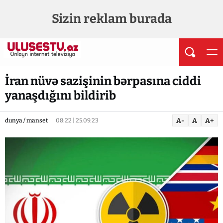
Sizin reklam burada
İran nüvə sazişinin bərpasına ciddi
yanaşdığını bildirib
A-
A
A+
dunya / manset
08:22 | 25.09.23