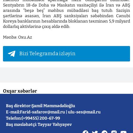
Sentyabrın 18-də Doha və Maskatın vasitəçiliyi ilə İran və ABŞ
arasında “beşə beş” məhbus mübadiləsi baş tutub. Sazişin
şərtlərinə əsasən, İran ABŞ sanksiyaları səbəbindən Cənubi
Koreya banklarının hesablarında bloklanan təxminən 5,9 milyard
dollarlıq aktivlərinə çıxış əldə edib.
Mənbə: Oxu.Az
Bizi Telegramda izləyin
Oxşar xəbərlər
Baş direktor:Şamil Məmmədəlioğlu
E-mail:
Farid-safarov@mail.ru
|
ulu-ses@mail.ru
Telefon:(+99455) 200-67-99
Baş məsləhətçi: Təyyar Yəhyayev