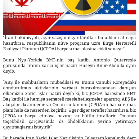
“İran hakimiyyəti, əgər sazişin digər tərəfləri bu addımı atmağa
hazırdırsa, respublikanın nüvə proqramı üzrə Birgə Hərtərəfli
Fəaliyyət Planının (JCPOA) bərpası məsələsinə ciddi yanaşır”.
Bunu Nyu-Yorkda BMT-nin baş katibi Antonio Quterreşlə
görüşündə İranın xarici işlər naziri Hüseyn Əmir-Abdullahiyan
deyib.
“ABŞ ilə məhbusların mübadiləsi və İranın Cənubi Koreyadakı
dondurulmuş aktivlərinin sərbəst buraxılmasından danışan
ölkəmizin xarici işlər naziri deyib ki, biz JCPOA barəsində BMT
Baş katibi ilə həmişə səmərəli məsləhətləşmələr aparırıq. ABŞ ilə
əlaqələr davam edir və Oman sultanının JCPOA-nı bərpa etmək
planı hələ də nəzərdən keçirilir. Əgər digər tərəflər hazırdırsa, biz
JCPOA-nı bərpa etməyə hazırıq və bütün tərəflərin Omanın
təşəbbüsü çərçivəsində öz öhdəliklərini yerinə yetirməyə
qayıtmaqlarını istəyirik”.
Bu barədə İran Xarici İşlər Nazirliyinin Telegram kanalında dərc