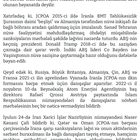
olunan bəyanatda deyilir.
Xatırladaq ki, JCPOA 2015-ci ildə İranla BMT Təhlükəsizlik
Şurasının daimi “beşliyi” və Almaniya tərəfindən nüvə inkişafı ilə
bağlı böhranı aradan qaldırmaq üçün imzalanıb. Sənəd Tehranın
nüvə fəaliyyətini məhdudlaşdırmaq öhdəliyi müqabilində
sanksiyaların mərhələli şəkildə ləğvini nəzərdə tuturdu. ABŞ-nin
keçmiş prezidenti Donald Tramp 2018-ci ildə bu sazişdən
çıxmağa dair qərar verib. İndiki ABŞ lideri Co Bayden isə
Vaşinqtonun nüvə sazişinə qaytarmağa hazır olduğunu dəfələrlə
bəyan edib.
Qeyd edək ki, Rusiya, Böyük Britaniya, Almaniya, Çin, ABŞ və
Fransa 2021-ci ilin aprelindən Vyanada İranla JCPOA-nın ilkin
formasını bərpa etmək üçün danışıqlar aparırlar. 2022-ci il
noyabrın 10-da Beynəlxalq Atom Enerjisi Agentliyinin baş
direktoru Rafael Qrossi Avstriya paytaxtında İslam
Respublikasının nümayəndələri ilə danışıqların növbəti
mərhələsinin heç bir nəticə vermədiyini bildirib.
İyulun 24-də İran Xarici İşlər Nazirliyinin nümayəndəsi Naser
Kənani Çafi bildirib ki, Qətər və Oman JCPOA-nın bərpası
çərçivəsində İrana qarşı sanksiyaların ləğvi və onun aktivlərinin
sərbəst buraxılması ilə bağlı danışıqları təşviq etməyə, həmçinin
məhbus mübadiləsi aparmağa hazır olduqlarını bildiriblər.