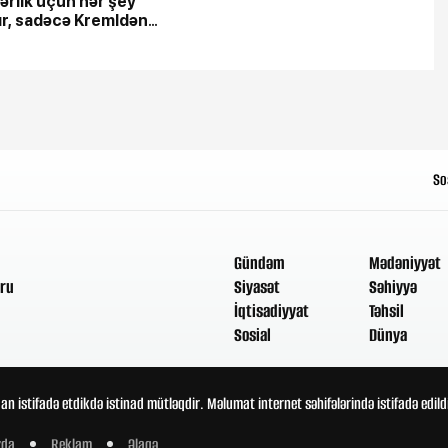
ərlik üçün hər şey
ır, sadəcə Kremldən
 əmr düyməsinə basmaq
So
Gündəm
Mədəniyyət
ru
Siyasət
Səhiyyə
İqtisadiyyat
Təhsil
Sosial
Dünya
an istifadə etdikdə istinad mütləqdir. Məlumat internet səhifələrində istifadə edi
zda
Reklam
Əlaqə