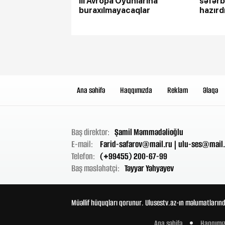
III Avropa Oyunlarına
səfərb
buraxılmayacaqlar
hazırd
gələn
qalır”
Ana səhifə
Haqqımızda
Reklam
Əlaqə
Baş direktor:
Şamil Məmmədəlioğlu
E-mail:
Farid-safarov@mail.ru
|
ulu-ses@mail.
Telefon:
(+99455) 200-67-99
Baş məsləhətçi:
Təyyar Yəhyayev
Müəllif hüquqları qorunur. Ulusestv.az-ın məlumatlarınd
Ana səhifə
Haqqımı