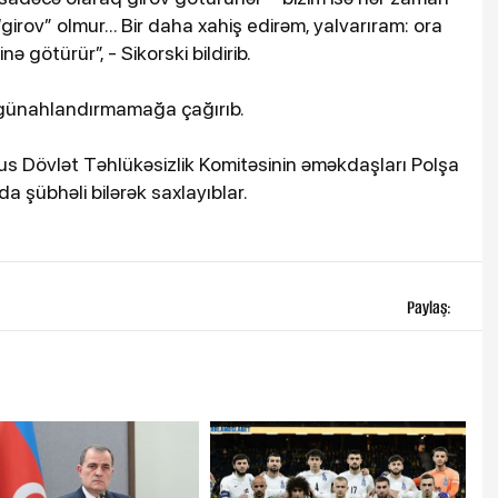
girov” olmur... Bir daha xahiş edirəm, yalvarıram: ora
ə götürür”, - Sikorski bildirib.
ı günahlandırmamağa çağırıb.
s Dövlət Təhlükəsizlik Komitəsinin əməkdaşları Polşa
 şübhəli bilərək saxlayıblar.
Paylaş: