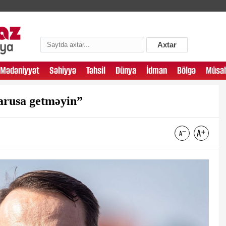
Axtar
Mədəniyyət
Səhiyyə
Təhsil
Dünya
İdman
Bölgə
Müsah
arusa getməyin”