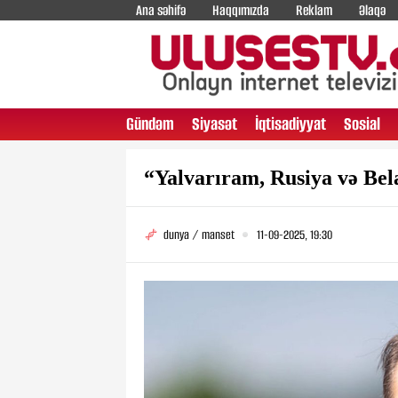
Ana səhifə
Haqqımızda
Reklam
Əlaqə
Gündəm
Siyasət
İqtisadiyyat
Sosial
“Yalvarıram, Rusiya və Bel
dunya / manset
11-09-2025, 19:30