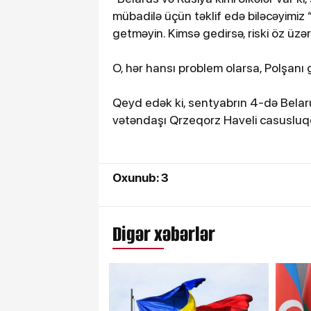
mübadilə üçün təklif edə biləcəyimiz “
getməyin. Kimsə gedirsə, riski öz üzərin
O, hər hansı problem olarsa, Polşan
Qeyd edək ki, sentyabrın 4-də Belaru
vətəndaşı Qrzeqorz Haveli casusluqda
Oxunub: 3
Digər xəbərlər