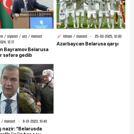
m / siyaset / ust / manset
idman / manset
25-03-2025, 12:00
024, 12:17
Azərbaycan Belarusa qarşı
n Bayramov Belarusa
r səfərə gedib
 / manset
8-01-2023, 10:40
 nazir: “Belarusda