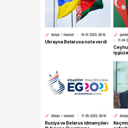
dunya / manset
18-01-2023, 08:15
gunde
11-04-2
Ukrayna Belarusa nota verdi
Ceyhu
işgüza
idman / manset
17-05-2023, 08:19
dunya
Rusiya və Belarus idmançıları
Keçmiş