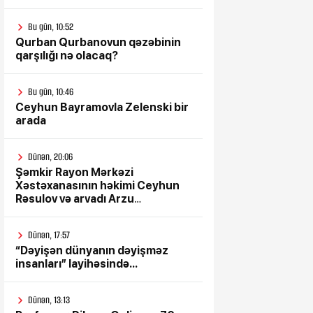
Bu gün, 10:52
Qurban Qurbanovun qəzəbinin
qarşılığı nə olacaq?
Bu gün, 10:46
Ceyhun Bayramovla Zelenski bir
arada
Dünən, 20:06
Şəmkir Rayon Mərkəzi
Xəstəxanasının həkimi Ceyhun
Rəsulov və arvadı Arzu
Əskərovanın icra etdiyi mioma
əməliyyatından sonra qadının
Dünən, 17:57
ölümü ilə bağlı Şəmkir rayon
“Dəyişən dünyanın dəyişməz
prokrurluğunda araşdırma
insanları” layihəsində...
aparılır
Dünən, 13:13