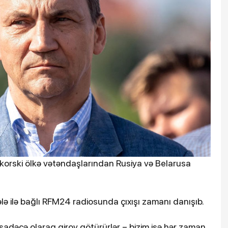
 Sikorski ölkə vətəndaşlarından Rusiya və Belarusa
sələ ilə bağlı RFM24 radiosunda çıxışı zamanı danışıb.
, sadəcə olaraq girov götürürlər – bizim isə hər zaman