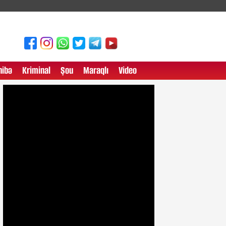
ibə
Kriminal
Şou
Maraqlı
Video