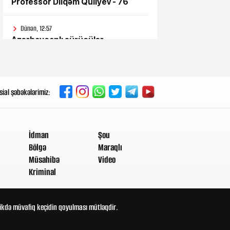
Professor Dilqəm Quliyev - 76
Dünən, 12:57
Azərbaycanlı sürücülər
günlərdir Gürcüstan
gömrüyündə qalıb
Dünən, 11:57
sial şəbəkələrimiz:
Bəs sən onlara niyə inandın?
Dünən, 11:52
İdman
Şou
Süni intellektdən istifadə ona
heç nə qazandırmadı...
Bölgə
Maraqlı
Müsahibə
Video
Kriminal
Dünən, 11:47
Vahid aylıq müavinət kimlərə
verilir? - Dövlət Komitəsindən
açıqlama vahid-ayliq-muavinet-
ldikdə müvafiq keçidin qoyulması mütləqdir.
kimlere-verilir
Dünən, 11:38