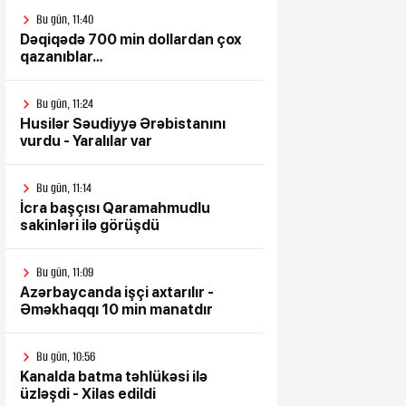
Bu gün, 11:40
Dəqiqədə 700 min dollardan çox
qazanıblar…
Bu gün, 11:24
Husilər Səudiyyə Ərəbistanını
vurdu - Yaralılar var
Bu gün, 11:14
İcra başçısı Qaramahmudlu
sakinləri ilə görüşdü
Bu gün, 11:09
Azərbaycanda işçi axtarılır -
Əməkhaqqı 10 min manatdır
Bu gün, 10:56
Kanalda batma təhlükəsi ilə
üzləşdi - Xilas edildi