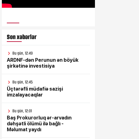
ULUSƏS TV
Son xəbərlər
Bu gün, 12:49
ARDNF-dən Perunun ən böyük
şirkətinə investisiya
Bu gün, 12:45
Üçtərəfli müdafiə sazişi
imzalayacaqlar
Bu gün, 12:01
Baş Prokurorluq ər-arvadın
dəhşətli ölümü ilə bağlı -
Məlumat yaydı