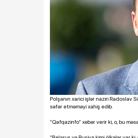
Polşanın xarici işlər naziri Radoslav
səfər etməməyi xahiş edib.
“Qafqazinfo” xəbər verir ki, o, bu mə
“Belarus və Rusiya kimi ölkələr var ki