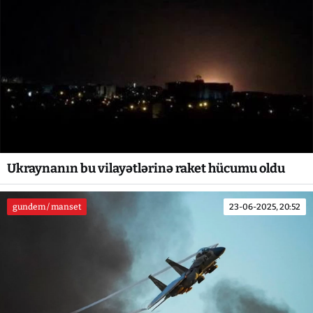
Ukraynanın bu vilayətlərinə raket hücumu oldu
gundem / manset
23-06-2025, 20:52