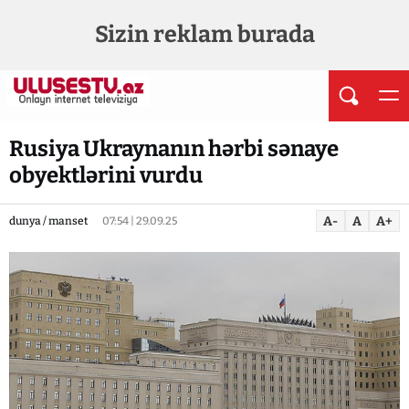
Sizin reklam burada
Rusiya Ukraynanın hərbi sənaye
obyektlərini vurdu
A-
A
A+
dunya / manset
07:54 | 29.09.25