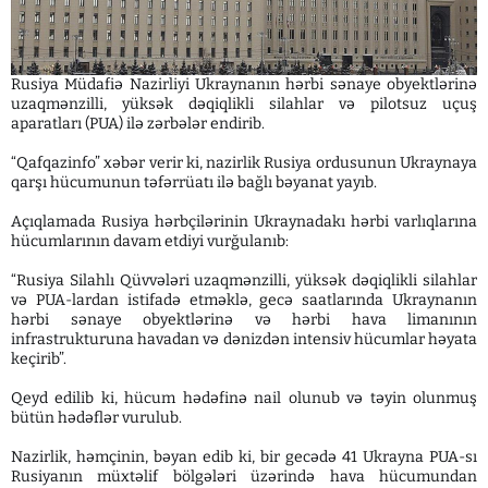
Rusiya Müdafiə Nazirliyi Ukraynanın hərbi sənaye obyektlərinə
uzaqmənzilli, yüksək dəqiqlikli silahlar və pilotsuz uçuş
aparatları (PUA) ilə zərbələr endirib.
“Qafqazinfo” xəbər verir ki, nazirlik Rusiya ordusunun Ukraynaya
qarşı hücumunun təfərrüatı ilə bağlı bəyanat yayıb.
Açıqlamada Rusiya hərbçilərinin Ukraynadakı hərbi varlıqlarına
hücumlarının davam etdiyi vurğulanıb:
“Rusiya Silahlı Qüvvələri uzaqmənzilli, yüksək dəqiqlikli silahlar
və PUA-lardan istifadə etməklə, gecə saatlarında Ukraynanın
hərbi sənaye obyektlərinə və hərbi hava limanının
infrastrukturuna havadan və dənizdən intensiv hücumlar həyata
keçirib”.
Qeyd edilib ki, hücum hədəfinə nail olunub və təyin olunmuş
bütün hədəflər vurulub.
Nazirlik, həmçinin, bəyan edib ki, bir gecədə 41 Ukrayna PUA-sı
Rusiyanın müxtəlif bölgələri üzərində hava hücumundan