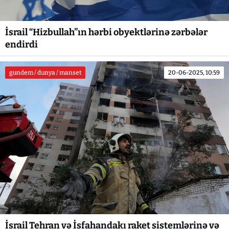
İsrail “Hizbullah”ın hərbi obyektlərinə zərbələr
endirdi
gundem / dunya / manset
20-06-2025, 10:59
İsrail Tehran və İsfahandakı raket sistemlərinə və