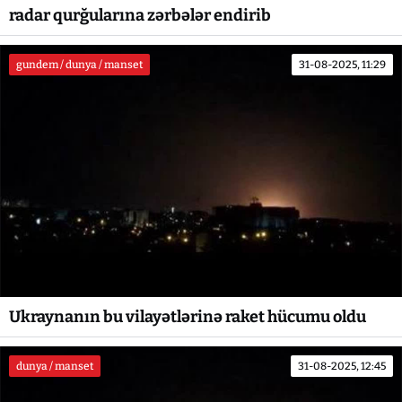
radar qurğularına zərbələr endirib
gundem / dunya / manset
31-08-2025, 11:29
Ukraynanın bu vilayətlərinə raket hücumu oldu
dunya / manset
31-08-2025, 12:45