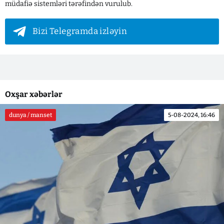
müdafiə sistemləri tərəfindən vurulub.
Bizi Telegramda izləyin
Oxşar xəbərlər
dunya / manset
5-08-2024, 16:46