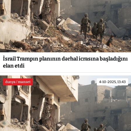
İsrail Trampın planının dərhal icrasına başladığını
elan etdi
dunya / manset
4-10-2025, 13:43