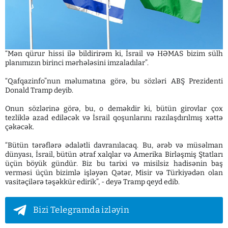
“Mən qürur hissi ilə bildirirəm ki, İsrail və HƏMAS bizim sülh
planımızın birinci mərhələsini imzaladılar”.
“Qafqazinfo”nun məlumatına görə, bu sözləri ABŞ Prezidenti
Donald Tramp deyib.
Onun sözlərinə görə, bu, o deməkdir ki, bütün girovlar çox
tezliklə azad ediləcək və İsrail qoşunlarını razılaşdırılmış xəttə
çəkəcək.
“Bütün tərəflərə ədalətli davranılacaq. Bu, ərəb və müsəlman
dünyası, İsrail, bütün ətraf xalqlar və Amerika Birləşmiş Ştatları
üçün böyük gündür. Biz bu tarixi və misilsiz hadisənin baş
verməsi üçün bizimlə işləyən Qətər, Misir və Türkiyədən olan
vasitəçilərə təşəkkür edirik”, - deyə Tramp qeyd edib.
Bizi Telegramda izləyin