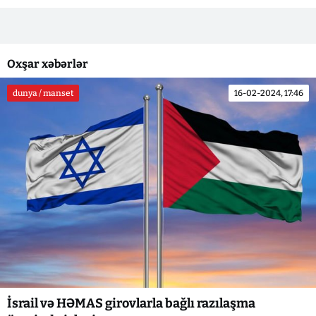
Oxşar xəbərlər
dunya / manset
16-02-2024, 17:46
İsrail və HƏMAS girovlarla bağlı razılaşma