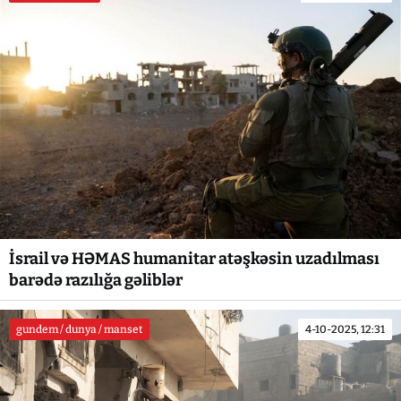
İsrail və HƏMAS humanitar atəşkəsin uzadılması
barədə razılığa gəliblər
gundem / dunya / manset
4-10-2025, 12:31