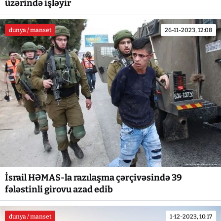
üzərində işləyir
dunya / manset
26-11-2023, 12:08
İsrail HƏMAS-la razılaşma çərçivəsində 39
fələstinli girovu azad edib
dunya / manset
1-12-2023, 10:17