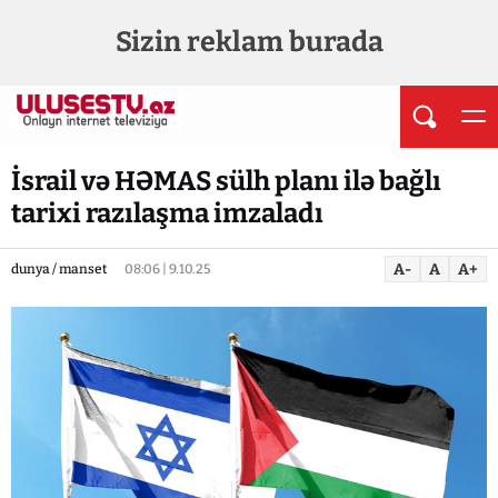
Sizin reklam burada
İsrail və HƏMAS sülh planı ilə bağlı
tarixi razılaşma imzaladı
A-
A
A+
dunya / manset
08:06 | 9.10.25