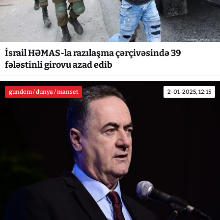
İsrail HƏMAS-la razılaşma çərçivəsində 39
fələstinli girovu azad edib
gundem / dunya / manset
2-01-2025, 12:15