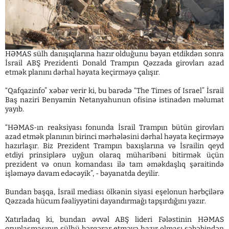
HƏMAS sülh danışıqlarına hazır olduğunu bəyan etdikdən sonra
İsrail ABŞ Prezidenti Donald Trampın Qəzzada girovları azad
etmək planını dərhal həyata keçirməyə çalışır.
“Qafqazinfo” xəbər verir ki, bu barədə “The Times of Israel” İsrail
Baş naziri Benyamin Netanyahunun ofisinə istinadən məlumat
yayıb.
“HƏMAS-ın reaksiyası fonunda İsrail Trampın bütün girovları
azad etmək planının birinci mərhələsini dərhal həyata keçirməyə
hazırlaşır. Biz Prezident Trampın baxışlarına və İsrailin qeyd
etdiyi prinsiplərə uyğun olaraq müharibəni bitirmək üçün
prezident və onun komandası ilə tam əməkdaşlıq şəraitində
işləməyə davam edəcəyik”, - bəyanatda deyilir.
Bundan başqa, İsrail mediası ölkənin siyasi eşelonun hərbçilərə
Qəzzada hücum fəaliyyətini dayandırmağı tapşırdığını yazır.
Xatırladaq ki, bundan əvvəl ABŞ lideri Fələstinin HƏMAS
qruplaşmasının sülhü bərqərar etməyə hazır olması səbəbindən