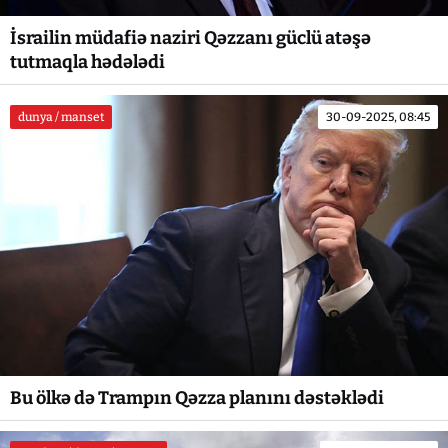
İsrailin müdafiə naziri Qəzzanı güclü atəşə
tutmaqla hədələdi
dunya / manset
30-09-2025, 08:45
Bu ölkə də Trampın Qəzza planını dəstəklədi