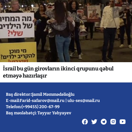
İsrail bu gün girovların ikinci qrupunu qəbul
etməyə hazırlaşır
Baş direktor:Şamil Məmmədəlioğlu
E-mail:
Farid-safarov@mail.ru
|
ulu-ses@mail.ru
Telefon:(+99455) 200-67-99
Baş məsləhətçi: Təyyar Yəhyayev