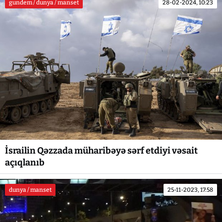
gundem / dunya / manset
28-02-2024, 10:23
İsrailin Qəzzada müharibəyə sərf etdiyi vəsait
açıqlanıb
dunya / manset
25-11-2023, 17:58