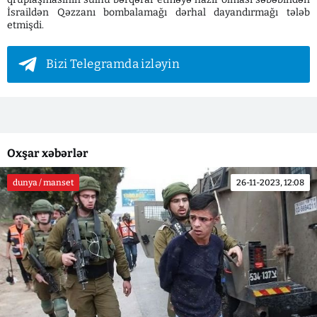
İsraildən Qəzzanı bombalamağı dərhal dayandırmağı tələb
etmişdi.
Bizi Telegramda izləyin
Oxşar xəbərlər
dunya / manset
26-11-2023, 12:08