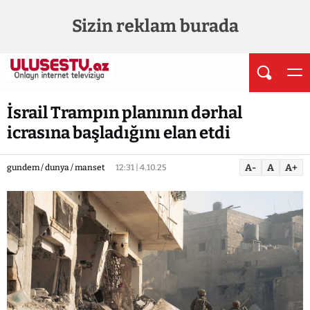
Sizin reklam burada
İsrail Trampın planının dərhal
icrasına başladığını elan etdi
A-
A
A+
gundem / dunya / manset
12:31 | 4.10.25