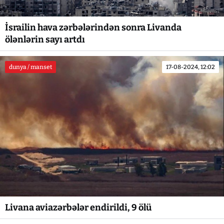
İsrailin hava zərbələrindən sonra Livanda
ölənlərin sayı artdı
dunya / manset
17-08-2024, 12:02
Livana aviazərbələr endirildi, 9 ölü