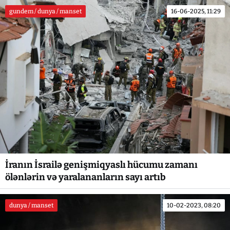
gundem / dunya / manset
16-06-2025, 11:29
İranın İsrailə genişmiqyaslı hücumu zamanı
ölənlərin və yaralananların sayı artıb
dunya / manset
10-02-2023, 08:20