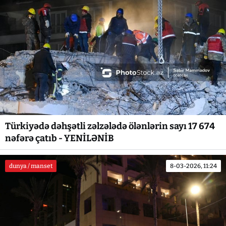
Türkiyədə dəhşətli zəlzələdə ölənlərin sayı 17 674
nəfərə çatıb - YENİLƏNİB
dunya / manset
8-03-2026, 11:24