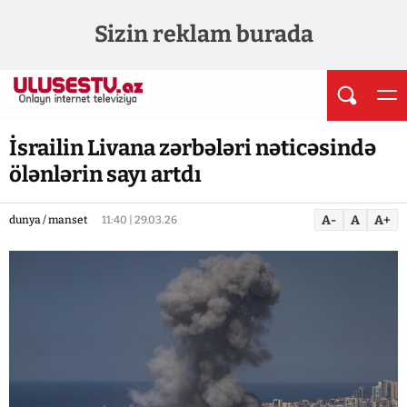
Sizin reklam burada
İsrailin Livana zərbələri nəticəsində
ölənlərin sayı artdı
A-
A
A+
dunya / manset
11:40 | 29.03.26