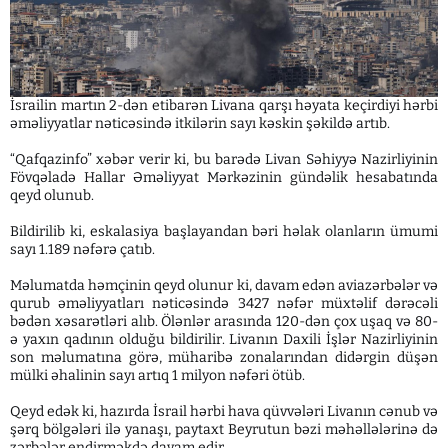
İsrailin martın 2-dən etibarən Livana qarşı həyata keçirdiyi hərbi
əməliyyatlar nəticəsində itkilərin sayı kəskin şəkildə artıb.
“Qafqazinfo” xəbər verir ki, bu barədə Livan Səhiyyə Nazirliyinin
Fövqəladə Hallar Əməliyyat Mərkəzinin gündəlik hesabatında
qeyd olunub.
Bildirilib ki, eskalasiya başlayandan bəri həlak olanların ümumi
sayı 1.189 nəfərə çatıb.
Məlumatda həmçinin qeyd olunur ki, davam edən aviazərbələr və
qurub əməliyyatları nəticəsində 3427 nəfər müxtəlif dərəcəli
bədən xəsarətləri alıb. Ölənlər arasında 120-dən çox uşaq və 80-
ə yaxın qadının olduğu bildirilir. Livanın Daxili İşlər Nazirliyinin
son məlumatına görə, müharibə zonalarından didərgin düşən
mülki əhalinin sayı artıq 1 milyon nəfəri ötüb.
Qeyd edək ki, hazırda İsrail hərbi hava qüvvələri Livanın cənub və
şərq bölgələri ilə yanaşı, paytaxt Beyrutun bəzi məhəllələrinə də
zərbələr endirməkdə davam edir.