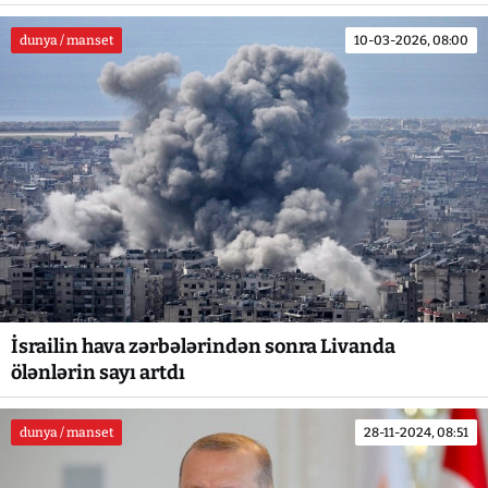
dunya / manset
10-03-2026, 08:00
İsrailin hava zərbələrindən sonra Livanda
ölənlərin sayı artdı
dunya / manset
28-11-2024, 08:51