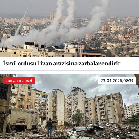
İsrail ordusu Livan ərazisinə zərbələr endirir
dunya / manset
23-04-2026, 08:39