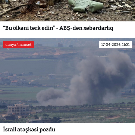
“Bu ölkəni tərk edin” - ABŞ-dən xəbərdarlıq
dunya / manset
17-04-2026, 11:01
İsrail atəşkəsi pozdu