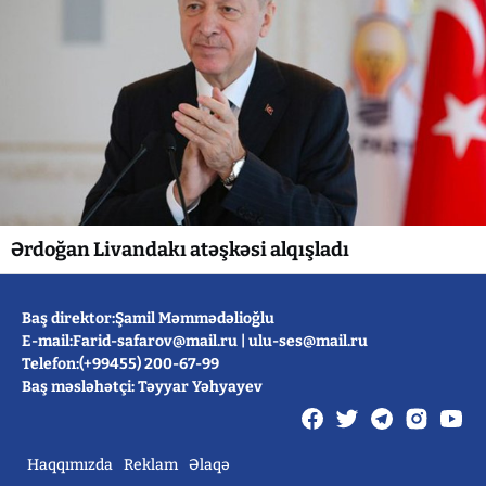
Ərdoğan Livandakı atəşkəsi alqışladı
Baş direktor:Şamil Məmmədəlioğlu
E-mail:
Farid-safarov@mail.ru
|
ulu-ses@mail.ru
Telefon:(+99455) 200-67-99
Baş məsləhətçi: Təyyar Yəhyayev
Haqqımızda
Reklam
Əlaqə