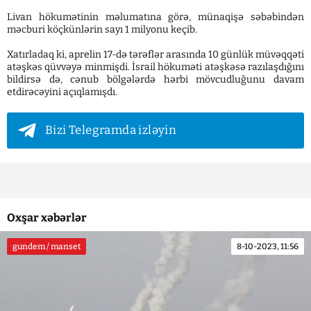
Livan hökumətinin məlumatına görə, münaqişə səbəbindən
məcburi köçkünlərin sayı 1 milyonu keçib.
Xatırladaq ki, aprelin 17-də tərəflər arasında 10 günlük müvəqqəti
atəşkəs qüvvəyə minmişdi. İsrail hökuməti atəşkəsə razılaşdığını
bildirsə də, cənub bölgələrdə hərbi mövcudluğunu davam
etdirəcəyini açıqlamışdı.
Bizi Telegramda izləyin
Oxşar xəbərlər
gundem / manset
8-10-2023, 11:56