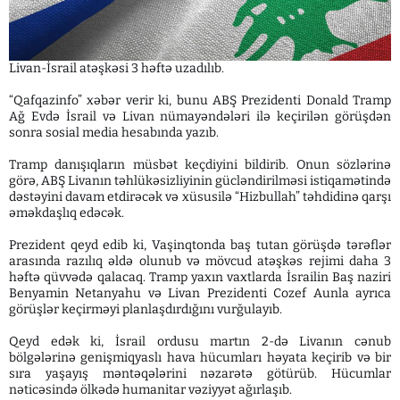
Livan-İsrail atəşkəsi 3 həftə uzadılıb.
“Qafqazinfo” xəbər verir ki, bunu ABŞ Prezidenti Donald Tramp
Ağ Evdə İsrail və Livan nümayəndələri ilə keçirilən görüşdən
sonra sosial media hesabında yazıb.
Tramp danışıqların müsbət keçdiyini bildirib. Onun sözlərinə
görə, ABŞ Livanın təhlükəsizliyinin gücləndirilməsi istiqamətində
dəstəyini davam etdirəcək və xüsusilə “Hizbullah” təhdidinə qarşı
əməkdaşlıq edəcək.
Prezident qeyd edib ki, Vaşinqtonda baş tutan görüşdə tərəflər
arasında razılıq əldə olunub və mövcud atəşkəs rejimi daha 3
həftə qüvvədə qalacaq. Tramp yaxın vaxtlarda İsrailin Baş naziri
Benyamin Netanyahu və Livan Prezidenti Cozef Aunla ayrıca
görüşlər keçirməyi planlaşdırdığını vurğulayıb.
Qeyd edək ki, İsrail ordusu martın 2-də Livanın cənub
bölgələrinə genişmiqyaslı hava hücumları həyata keçirib və bir
sıra yaşayış məntəqələrini nəzarətə götürüb. Hücumlar
nəticəsində ölkədə humanitar vəziyyət ağırlaşıb.