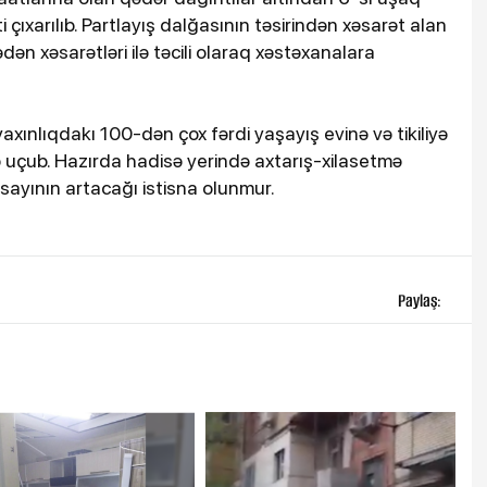
çıxarılıb. Partlayış dalğasının təsirindən xəsarət alan
dən xəsarətləri ilə təcili olaraq xəstəxanalara
xınlıqdakı 100-dən çox fərdi yaşayış evinə və tikiliyə
ilə uçub. Hazırda hadisə yerində axtarış-xilasetmə
lı sayının artacağı istisna olunmur.
Paylaş: