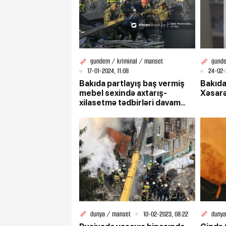
gundem / kriminal / manset
gunde
17-01-2024, 11:08
24-02-
Bakıda partlayış baş vermiş
Bakıda
mebel sexində axtarış-
Xəsarə
xilasetmə tədbirləri davam
etdirilir
dunya / manset
10-02-2023, 08:22
dunya