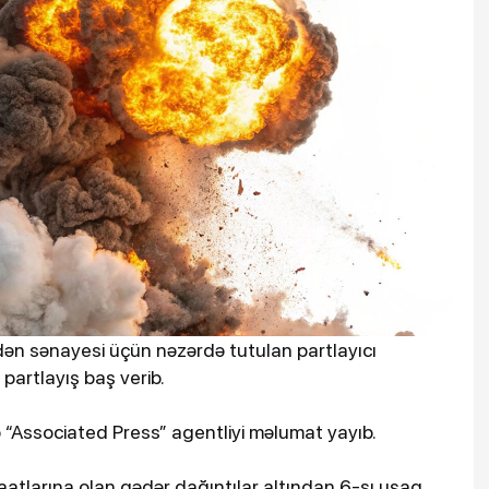
n sənayesi üçün nəzərdə tutulan partlayıcı
partlayış baş verib.
ə “Associated Press” agentliyi məlumat yayıb.
tlarına olan qədər dağıntılar altından 6-sı uşaq