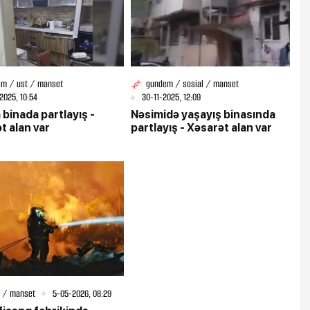
m / ust / manset
gundem / sosial / manset
2025, 10:54
30-11-2025, 12:09
 binada partlayış -
Nəsimidə yaşayış binasında
t alan var
partlayış - Xəsarət alan var
 / manset
5-05-2026, 08:29