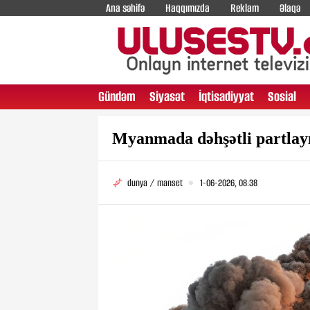
Ana səhifə
Haqqımızda
Reklam
Əlaqə
Gündəm
Siyasət
İqtisadiyyat
Sosial
Myanmada dəhşətli partlayış
dunya / manset
1-06-2026, 08:38