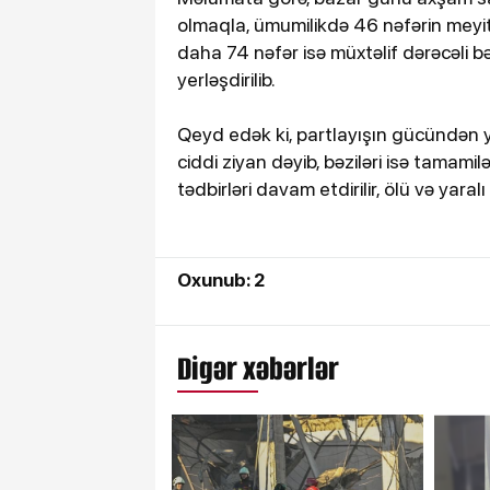
olmaqla, ümumilikdə 46 nəfərin meyiti 
daha 74 nəfər isə müxtəlif dərəcəli bə
yerləşdirilib.
Qeyd edək ki, partlayışın gücündən ya
ciddi ziyan dəyib, bəziləri isə tamam
tədbirləri davam etdirilir, ölü və yara
Oxunub: 2
Digər xəbərlər