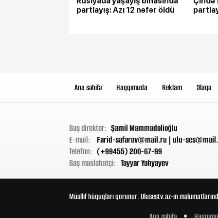
Rusiyada yaşayış binasında
Çində 
partlayış: Azı 12 nəfər öldü
partlay
Ana səhifə
Haqqımızda
Reklam
Əlaqə
Baş direktor:
Şamil Məmmədəlioğlu
E-mail:
Farid-safarov@mail.ru
|
ulu-ses@mail.
Telefon:
(+99455) 200-67-99
Baş məsləhətçi:
Təyyar Yəhyayev
Müəllif hüquqları qorunur. Ulusestv.az-ın məlumatlarınd
Ana səhifə
Haqqımı