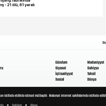
fişəng fabrikində
ış - 21 ölü, 61 yaralı
So
Gündəm
Mədəniyyət
ru
Siyasət
Səhiyyə
İqtisadiyyat
Təhsil
Sosial
Dünya
an istifadə etdikdə istinad mütləqdir. Məlumat internet səhifələrində istifadə edi
zda
Reklam
Əlaqə