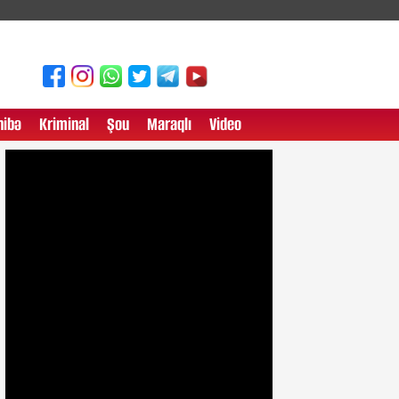
ibə
Kriminal
Şou
Maraqlı
Video