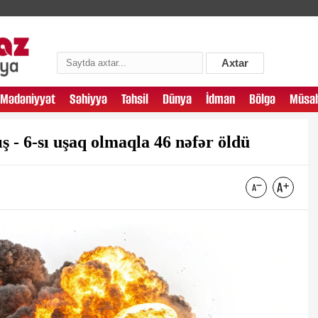
Axtar
Mədəniyyət
Səhiyyə
Təhsil
Dünya
İdman
Bölgə
Müsah
 - 6-sı uşaq olmaqla 46 nəfər öldü