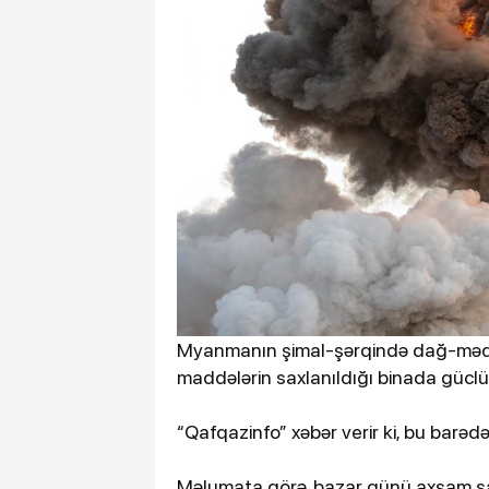
Myanmanın şimal-şərqində dağ-mədə
maddələrin saxlanıldığı binada güclü 
“Qafqazinfo” xəbər verir ki, bu barəd
Məlumata görə, bazar günü axşam saa