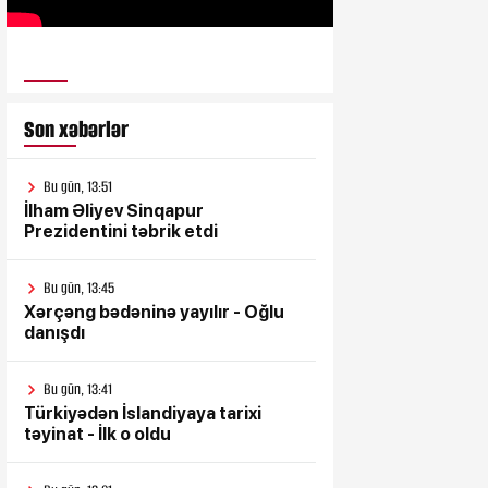
ULUSƏS TV
Son xəbərlər
Bu gün, 13:51
İlham Əliyev Sinqapur
Prezidentini təbrik etdi
Bu gün, 13:45
Xərçəng bədəninə yayılır - Oğlu
danışdı
Bu gün, 13:41
Türkiyədən İslandiyaya tarixi
təyinat - İlk o oldu