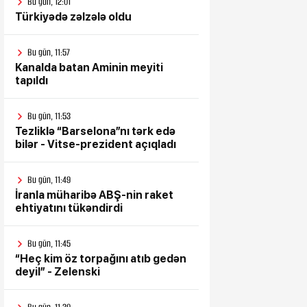
Bu gün, 12:01
Türkiyədə zəlzələ oldu
Bu gün, 11:57
Kanalda batan Aminin meyiti
tapıldı
Bu gün, 11:53
Tezliklə “Barselona”nı tərk edə
bilər - Vitse-prezident açıqladı
Bu gün, 11:49
İranla müharibə ABŞ-nin raket
ehtiyatını tükəndirdi
Bu gün, 11:45
“Heç kim öz torpağını atıb gedən
deyil” - Zelenski