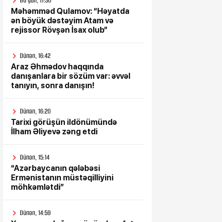
Bu gün, 11:30
Məhəmməd Qulamov: “Həyatda
ən böyük dəstəyim Atam və
rejissor Rövşən İsax olub”
Dünən, 16:42
Araz Əhmədov haqqında
danışanlara bir sözüm var: əvvəl
tanıyın, sonra danışın!
Dünən, 16:20
Tarixi görüşün ildönümündə
İlham Əliyevə zəng etdi
Dünən, 15:14
“Azərbaycanın qələbəsi
Ermənistanın müstəqilliyini
möhkəmlətdi”
Dünən, 14:59