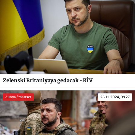
Zelenski Britaniyaya gedəcək - KİV
dunya / manset
26-11-2024, 09:27