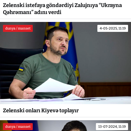
Zelenski istefaya göndərdiyi Zalujnıya “Ukrayna
Qəhrəmanı” adını verdi
dunya / manset
4-05-2025, 11:19
Zelenski onları Kiyevə toplayır
dunya / manset
13-07-2024, 11:19