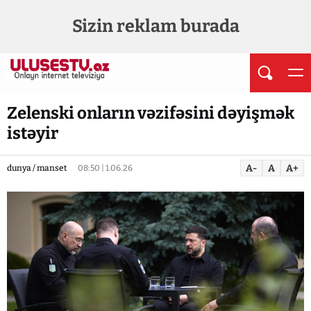
Sizin reklam burada
Zelenski onların vəzifəsini dəyişmək
istəyir
A-
A
A+
dunya / manset
08:50 | 1.06.26