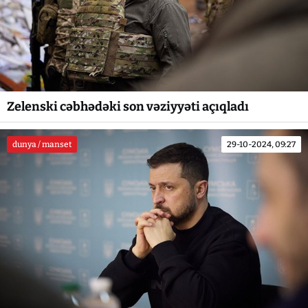
Zelenski cəbhədəki son vəziyyəti açıqladı
dunya / manset
29-10-2024, 09:27