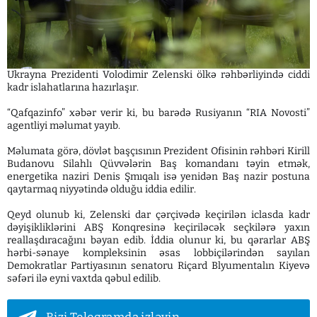
Ukrayna Prezidenti Volodimir Zelenski ölkə rəhbərliyində ciddi
kadr islahatlarına hazırlaşır.
“Qafqazinfo” xəbər verir ki, bu barədə Rusiyanın “RIA Novosti”
agentliyi məlumat yayıb.
Məlumata görə, dövlət başçısının Prezident Ofisinin rəhbəri Kirill
Budanovu Silahlı Qüvvələrin Baş komandanı təyin etmək,
energetika naziri Denis Şmıqalı isə yenidən Baş nazir postuna
qaytarmaq niyyətində olduğu iddia edilir.
Qeyd olunub ki, Zelenski dar çərçivədə keçirilən iclasda kadr
dəyişikliklərini ABŞ Konqresinə keçiriləcək seçkilərə yaxın
reallaşdıracağını bəyan edib. İddia olunur ki, bu qərarlar ABŞ
hərbi-sənaye kompleksinin əsas lobbiçilərindən sayılan
Demokratlar Partiyasının senatoru Riçard Blyumentalın Kiyevə
səfəri ilə eyni vaxtda qəbul edilib.