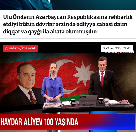
Ulu Öndərin Azərbaycan Respublikasına rəhbərlik
etdiyi bütün dövrlər ərzində ədliyyə sahəsi daim
diqqət və qayğı ilə əhatə olunmuşdur
gundem / manset
3-05-2023, 11:41