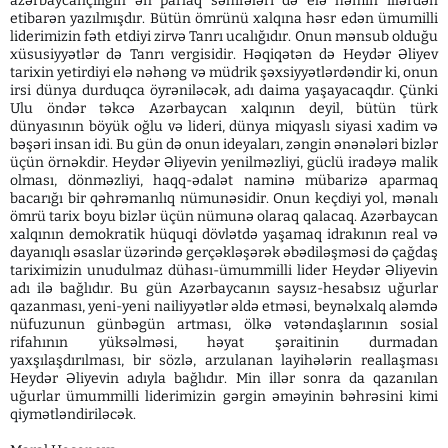
azərbaycançılığın ən parlaq səhifələri də elə həmin illərdən
etibarən yazılmışdır. Bütün ömrünü xalqına həsr edən ümumilli
liderimizin fəth etdiyi zirvə Tanrı ucalığıdır. Onun mənsub olduğu
xüsusiyyətlər də Tanrı vergisidir. Həqiqətən də Heydər Əliyev
tarixin yetirdiyi elə nəhəng və müdrik şəxsiyyətlərdəndir ki, onun
irsi dünya durduqca öyrəniləcək, adı daima yaşayacaqdır. Çünki
Ulu öndər təkcə Azərbaycan xalqının deyil, bütün türk
dünyasının böyük oğlu və lideri, dünya miqyaslı siyasi xadim və
bəşəri insan idi. Bu gün də onun ideyaları, zəngin ənənələri bizlər
üçün örnəkdir. Heydər Əliyevin yenilməzliyi, güclü iradəyə malik
olması, dönməzliyi, haqq-ədalət naminə mübarizə aparmaq
bacarığı bir qəhrəmanlıq nümunəsidir. Onun keçdiyi yol, mənalı
ömrü tarix boyu bizlər üçün nümunə olaraq qalacaq. Azərbaycan
xalqının demokratik hüquqi dövlətdə yaşamaq idrakının real və
dayanıqlı əsaslar üzərində gerçəkləşərək əbədiləşməsi də çağdaş
tariximizin unudulmaz dühası-ümummilli lider Heydər Əliyevin
adı ilə bağlıdır. Bu gün Azərbaycanın saysız-hesabsız uğurlar
qazanması, yeni-yeni nailiyyətlər əldə etməsi, beynəlxalq aləmdə
nüfuzunun günbəgün artması, ölkə vətəndaşlarının sosial
rifahının yüksəlməsi, həyat şəraitinin durmadan
yaxşılaşdırılması, bir sözlə, arzulanan layihələrin reallaşması
Heydər Əliyevin adıyla bağlıdır. Min illər sonra da qazanılan
uğurlar ümummilli liderimizin gərgin əməyinin bəhrəsini kimi
qiymətləndiriləcək.