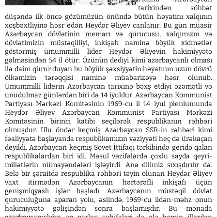
tarixindən söhbət
düşəndə ilk öncə gözümüzün önündə bütün həyatını xalqının
xoşbəxtliyinə həsr edən Heydər Əliyev canlanır. Bu gün müasir
Azərbaycan dövlətinin memarı və qurucusu, xalqımızın və
dövlətimizin müstəqilliyi, inkişafı naminə böyük xidmətlər
göstərmiş ümummilli lider Heydər Əliyevin hakimiyyətə
gəlməsindən 54 il ötür. Özünün dediyi kimi azərbaycanlı olması
ilə daim qürur duyan bu böyük şəxsiyyətin həyatının uzun dövrü
ölkəmizin tərəqqisi naminə müabarizəyə həsr olunub.
Ümummilli liderin Azərbaycan tarixinə bəxş etdiyi əzəmətli və
unudulmaz günlərdən biri də 14 iyuldur. Azərbaycan Kommunist
Partiyası Mərkəzi Komitəsinin 1969-cu il 14 iyul pleniumunda
Heydər Əliyev Azərbaycan Kommunist Partiyası Mərkəzi
Komitəsinin birinci katibi seçilərək respublikanın rəhbəri
olmuşdur. Ulu öndər keçmiş Azərbaycan SSR-in rəhbəri kimi
fəaliyyətə başlayanda respublikamızın vəziyyəti heç də ürəkaçan
deyildi. Azərbaycan keçmiş Sovet İttifaqı tərkibində geridə qalan
respublikalardan biri idi. Məsul vəzifələrdə çoxlu sayda qeyri-
millətlərin nümayəndələri işləyirdi. Ana dilimiz sıxışdırılır də.
Belə bir şəraitdə respublika rəhbəri təyin olunan Heydər Əliyev
vaxt itirmədən Azərbaycanın hərtərəfli inkişafı üçün
genişmiqyaslı işlər başladı. Azərbaycanın müstəqil dövlət
quruculuğuna aparan yolu, əslində, 1969-cu ildən-məhz onun
hakimiyyətə gəlişindən sonra başlamışdır. Bu mənada