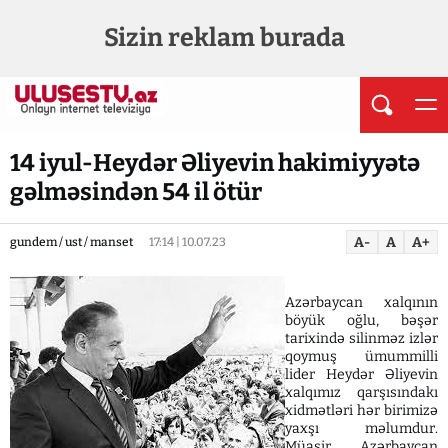
Sizin reklam burada
14 iyul-Heydər Əliyevin hakimiyyətə
gəlməsindən 54 il ötür
A-
A
A+
gundem / ust / manset
17:14 | 10.07.23
Azərbaycan xalqının
böyük oğlu, bəşər
tarixində silinməz izlər
qoymuş ümummilli
lider Heydər Əliyevin
xalqımız qarşısındakı
xidmətləri hər birimizə
yaxşı məlumdur.
Müasir Azərbaycan