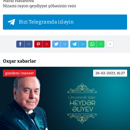
Maral Həsənova
Nizami rayon qeydiyyat şöbəsinin rəisi
Bizi Telegramda izləyin
Oxşar xəbərlər
gundem / manset
26-02-2023, 16:27