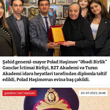
Şəhid general-mayor Polad Həşimov “Əbədi Birlik”
Gənclər İctimai Birliyi, BZT Akademi və Turan
Akademi idarə heyətləri tərəfindən diplomla təltif
edildi, Polad Həşimovun evinə baş çəkildi.
gundem / ust / manset
20-07-2023, 10:48