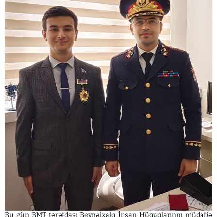
Bu gün BMT tərəfdaşı Beynəlxalq İnsan Hüquqlarının müdafiə