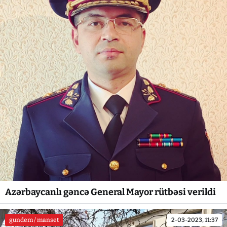
Azərbaycanlı gəncə General Mayor rütbəsi verildi
gundem / manset
2-03-2023, 11:37