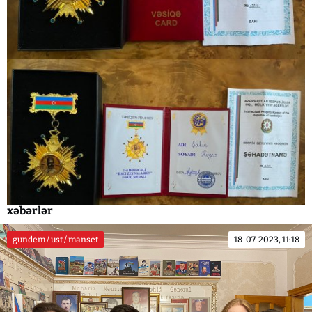
xəbərlər
gundem / ust / manset
18-07-2023, 11:18