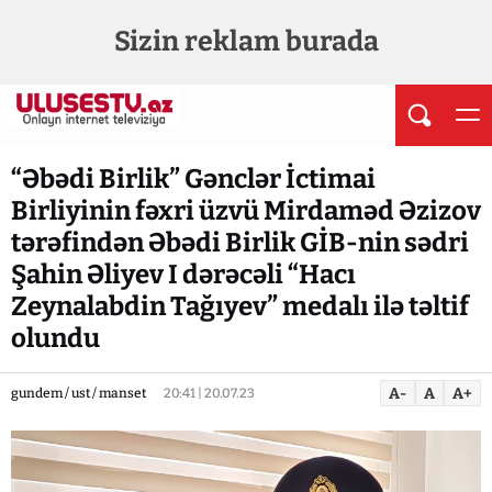
Sizin reklam burada
“Əbədi Birlik” Gənclər İctimai
Birliyinin fəxri üzvü Mirdaməd Əzizov
tərəfindən Əbədi Birlik GİB-nin sədri
Şahin Əliyev I dərəcəli “Hacı
Zeynalabdin Tağıyev” medalı ilə təltif
olundu
A-
A
A+
gundem / ust / manset
20:41 | 20.07.23