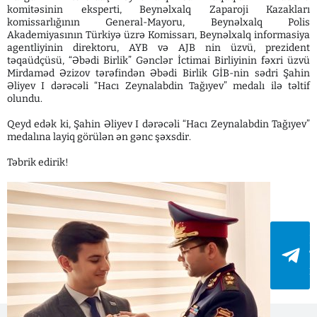
komitəsinin eksperti, Beynəlxalq Zaparoji Kazakları
komissarlığının General-Mayoru, Beynəlxalq Polis
Akademiyasının Türkiyə üzrə Komissarı, Beynəlxalq informasiya
agentliyinin direktoru, AYB və AJB nin üzvü, prezident
təqaüdçüsü, “Əbədi Birlik” Gənclər İctimai Birliyinin fəxri üzvü
Mirdaməd Əzizov tərəfindən Əbədi Birlik GİB-nin sədri Şahin
Əliyev I dərəcəli “Hacı Zeynalabdin Tağıyev” medalı ilə təltif
olundu.
Qeyd edək ki, Şahin Əliyev I dərəcəli “Hacı Zeynalabdin Tağıyev”
medalına layiq görülən ən gənc şəxsdir.
Təbrik edirik!
B
T
i