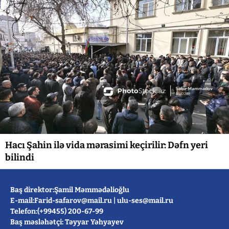
Hacı Şahin ilə vida mərasimi keçirilir: Dəfn yeri
bilindi
Baş direktor:Şamil Məmmədəlioğlu
E-mail:
Farid-safarov@mail.ru
|
ulu-ses@mail.ru
Telefon:(+99455) 200-67-99
Baş məsləhətçi: Təyyar Yəhyayev