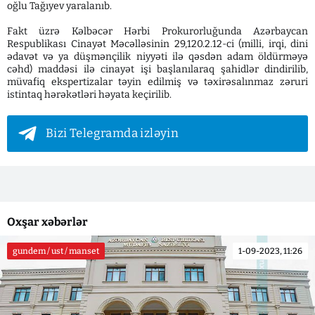
oğlu Tağıyev yaralanıb.
Fakt üzrə Kəlbəcər Hərbi Prokurorluğunda Azərbaycan
Respublikası Cinayət Məcəlləsinin 29,120.2.12-ci (milli, irqi, dini
ədavət və ya düşmənçilik niyyəti ilə qəsdən adam öldürməyə
cəhd) maddəsi ilə cinayət işi başlanılaraq şahidlər dindirilib,
müvafiq ekspertizalar təyin edilmiş və təxirəsalınmaz zəruri
istintaq hərəkətləri həyata keçirilib.
Bizi Telegramda izləyin
Oxşar xəbərlər
gundem / ust / manset
1-09-2023, 11:26