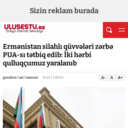
Sizin reklam burada
Ermənistan silahlı qüvvələri zərbə
PUA-sı tətbiq edib: İki hərbi
qulluqçumuz yaralanıb
A-
A
A+
gundem / ust / manset
11:22 | 1.09.23