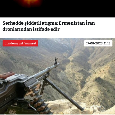
Sərhəddə şiddətli atışma: Ermənistan İran
dronlarından istifadə edir
gundem / ust / manset
17-08-2023, 11:13