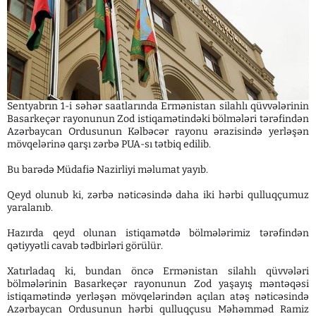
Sentyabrın 1-i səhər saatlarında Ermənistan silahlı qüvvələrinin
Basarkeçər rayonunun Zod istiqamətindəki bölmələri tərəfindən
Azərbaycan Ordusunun Kəlbəcər rayonu ərazisində yerləşən
mövqelərinə qarşı zərbə PUA-sı tətbiq edilib.
Bu barədə Müdafiə Nazirliyi məlumat yayıb.
Qeyd olunub ki, zərbə nəticəsində daha iki hərbi qulluqçumuz
yaralanıb.
Hazırda qeyd olunan istiqamətdə bölmələrimiz tərəfindən
qətiyyətli cavab tədbirləri görülür.
Xatırladaq ki, bundan öncə Ermənistan silahlı qüvvələri
bölmələrinin Basarkeçər rayonunun Zod yaşayış məntəqəsi
istiqamətində yerləşən mövqelərindən açılan atəş nəticəsində
Azərbaycan Ordusunun hərbi qulluqçusu Məhəmməd Ramiz