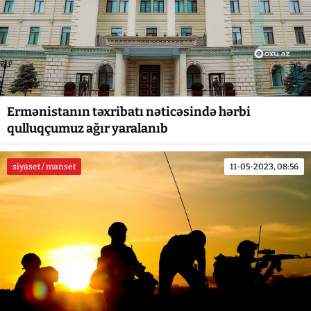
Ermənistanın təxribatı nəticəsində hərbi
qulluqçumuz ağır yaralanıb
siyaset / manset
11-05-2023, 08:56