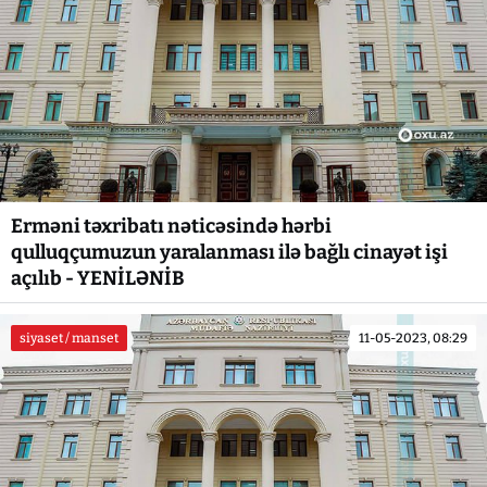
Erməni təxribatı nəticəsində hərbi
qulluqçumuzun yaralanması ilə bağlı cinayət işi
açılıb - YENİLƏNİB
siyaset / manset
11-05-2023, 08:29