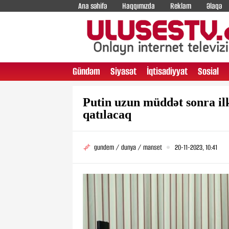
Ana səhifə
Haqqımızda
Reklam
Əlaqə
Gündəm
Siyasət
İqtisadiyyat
Sosial
Putin uzun müddət sonra ilk 
qatılacaq
gundem / dunya / manset
20-11-2023, 10:41