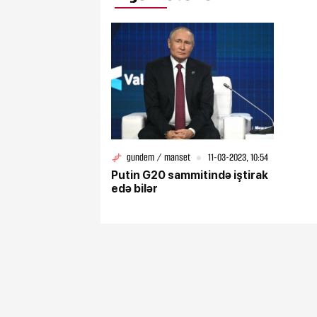
gundem / manset
11-03-2023, 10:54
Putin G20 sammitində iştirak
edə bilər