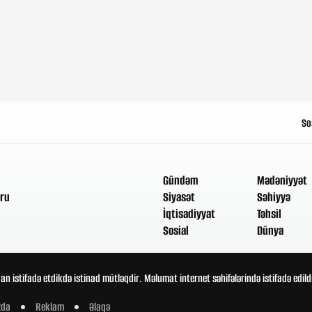
So
Gündəm
Mədəniyyət
ru
Siyasət
Səhiyyə
İqtisadiyyat
Təhsil
Sosial
Dünya
an istifadə etdikdə istinad mütləqdir. Məlumat internet səhifələrində istifadə edi
zda
Reklam
Əlaqə