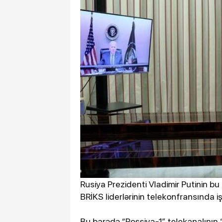
Rusiya Prezidenti Vladimir Putinin bu
BRİKS liderlərinin telekonfransında işt
Bu barədə “Rossiya-1” telekanalının “