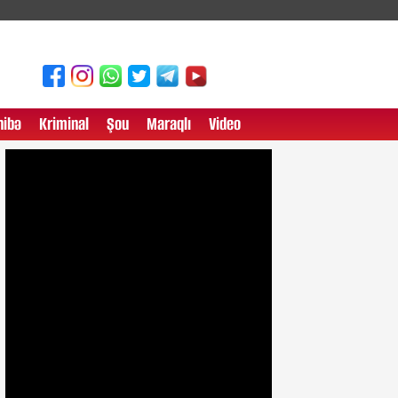
ibə
Kriminal
Şou
Maraqlı
Video