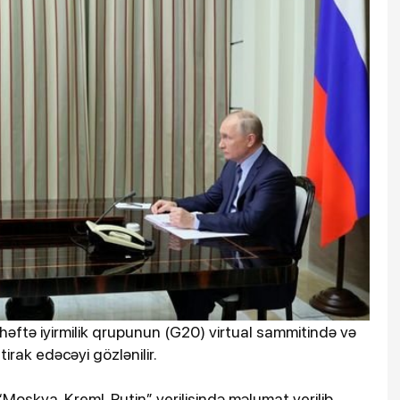
 həftə iyirmilik qrupunun (G20) virtual sammitində və
irak edəcəyi gözlənilir.
Moskva. Kreml. Putin” verilişində məlumat verilib.