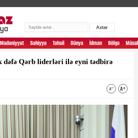
Axtar
Mədəniyyət
Səhiyyə
Təhsil
Dünya
İdman
Bölgə
Müsah
dəfə Qərb liderləri ilə eyni tədbirə