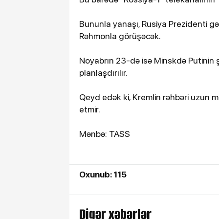
Bununla yanaşı, Rusiya Prezidenti gə
Rəhmonla görüşəcək.
Noyabrın 23-də isə Minskdə Putinin ş
planlaşdırılır.
Qeyd edək ki, Kremlin rəhbəri uzun müd
etmir.
Mənbə: TASS
Oxunub: 115
Digər xəbərlər