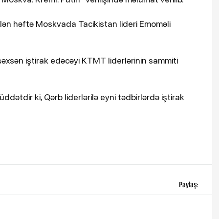
lən həftə Moskvada Tacikistan lideri Emoməli
əxsən iştirak edəcəyi KTMT liderlərinin sammiti
dətdir ki, Qərb liderlərilə eyni tədbirlərdə iştirak
Paylaş: