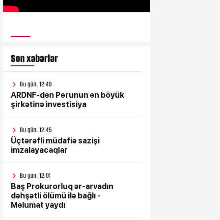
ULUSƏS TV
Son xəbərlər
Bu gün, 12:49
ARDNF-dən Perunun ən böyük
şirkətinə investisiya
Bu gün, 12:45
Üçtərəfli müdafiə sazişi
imzalayacaqlar
Bu gün, 12:01
Baş Prokurorluq ər-arvadın
dəhşətli ölümü ilə bağlı -
Məlumat yaydı