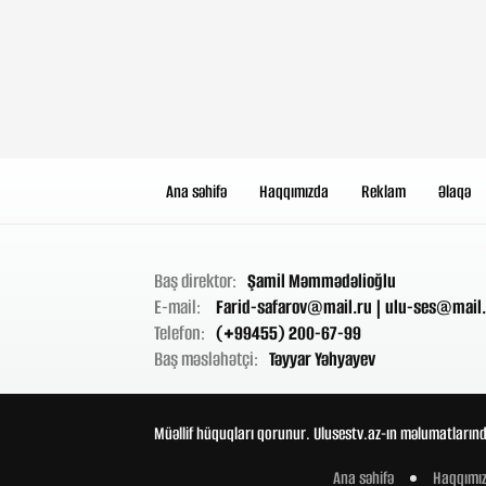
Ana səhifə
Haqqımızda
Reklam
Əlaqə
Baş direktor:
Şamil Məmmədəlioğlu
E-mail:
Farid-safarov@mail.ru
|
ulu-ses@mail.
Telefon:
(+99455) 200-67-99
Baş məsləhətçi:
Təyyar Yəhyayev
Müəllif hüquqları qorunur. Ulusestv.az-ın məlumatlarınd
Ana səhifə
Haqqımı