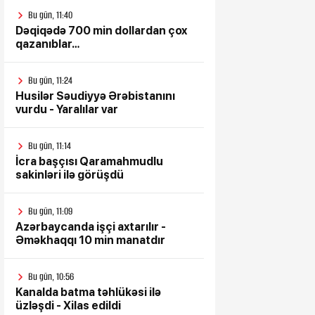
Bu gün, 11:40
Dəqiqədə 700 min dollardan çox
qazanıblar…
Bu gün, 11:24
Husilər Səudiyyə Ərəbistanını
vurdu - Yaralılar var
Bu gün, 11:14
İcra başçısı Qaramahmudlu
sakinləri ilə görüşdü
Bu gün, 11:09
Azərbaycanda işçi axtarılır -
Əməkhaqqı 10 min manatdır
Bu gün, 10:56
Kanalda batma təhlükəsi ilə
üzləşdi - Xilas edildi