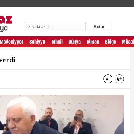
Axtar
Mədəniyyət
Səhiyyə
Təhsil
Dünya
İdman
Bölgə
Müsah
verdi