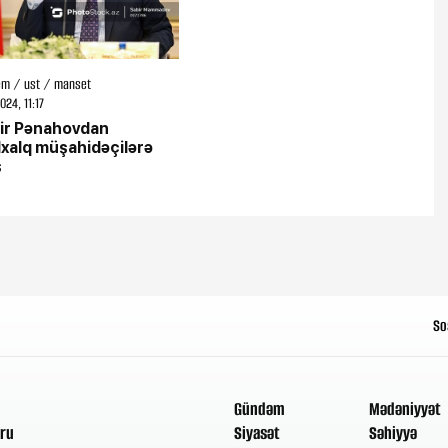
m / ust / manset
024, 11:17
ir Pənahovdan
xalq müşahidəçilərə
ş
So
Gündəm
Mədəniyyət
ru
Siyasət
Səhiyyə