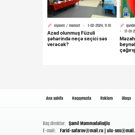
siyaset / manset
1-02-2024, 11:10
gunde
17-01-2
Azad olunmuş Füzuli
şəhərində neçə seçici səs
Məzah
verəcək?
beynəl
çağırı
Ana səhifə
Haqqımızda
Reklam
Əlaqə
Baş direktor:
Şamil Məmmədəlioğlu
E-mail:
Farid-safarov@mail.ru
|
ulu-ses@mail.