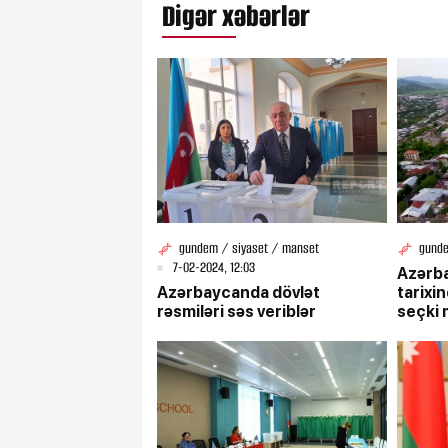
Digər xəbərlər
gundem / siyaset / manset
gund
7-02-2024, 12:03
Azərba
Azərbaycanda dövlət
tarixi
rəsmiləri səs veriblər
seçki 
səsver