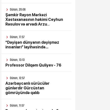
Dünən, 20:06
Şəmkir Rayon Mərkəzi
Xəstəxanasının həkimi Ceyhun
Rəsulov və arvadı Arzu
Əskərovanın icra etdiyi mioma
əməliyyatından sonra qadının
Dünən, 17:57
ölümü ilə bağlı Şəmkir rayon
“Dəyişən dünyanın dəyişməz
prokrurluğunda araşdırma
insanları” layihəsində...
aparılır
Dünən, 13:13
Professor Dilqəm Quliyev - 76
Dünən, 12:57
Azərbaycanlı sürücülər
günlərdir Gürcüstan
gömrüyündə qalıb
Dünən, 11:57