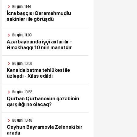
Bu gün, 11:14
İcra başçısı Qaramahmudlu
sakinləri ilə görüşdü
Bu gün, 11:09
Azərbaycanda işçi axtarılır -
Əməkhaqqı 10 min manatdır
Bu gün, 10:56
Kanalda batma təhlükəsi ilə
üzləşdi - Xilas edildi
Bu gün, 10:52
Qurban Qurbanovun qəzəbinin
qarşılığı nə olacaq?
Bu gün, 10:46
Ceyhun Bayramovla Zelenski bir
arada