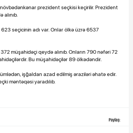
vbədənkənar prezident seçkisi keçirilir. Prezident
 alınıb.
 623 seçicinin adı var. Onlar ölkə üzrə 6537
 372 müşahidəçi qeydə alınıb. Onların 790 nəfəri 72
hidəçilərdir. Bu müşahidəçilər 89 ölkədəndir.
ümlədən, işğaldan azad edilmiş əraziləri əhatə edir.
eçki məntəqəsi yaradılıb.
Paylaş: