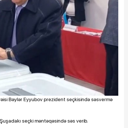
 rəisi Bəylər Eyyubov prezident seçkisində səsvermə
v Şuşadakı seçki məntəqəsində səs verib.