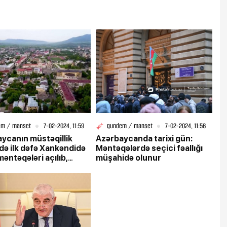
em / manset
7-02-2024, 11:59
gundem / manset
7-02-2024, 11:56
ycanın müstəqillik
Azərbaycanda tarixi gün:
ndə ilk dəfə Xankəndidə
Məntəqələrdə seçici fəallığı
məntəqələri açılıb,
müşahidə olunur
mə keçirilir