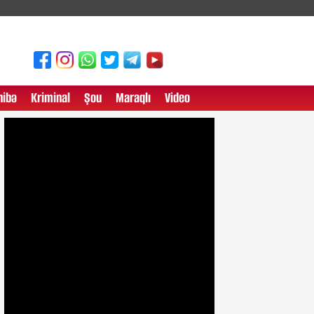
ibə
Kriminal
Şou
Maraqlı
Video