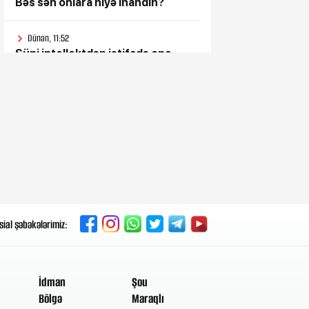
Bəs sən onlara niyə inandın?
Dünən, 11:52
Süni intellektdən istifadə ona
heç nə qazandırmadı...
Dünən, 11:47
Vahid aylıq müavinət kimlərə
verilir? - Dövlət Komitəsindən
açıqlama vahid-ayliq-muavinet-
kimlere-verilir
Dünən, 11:38
Sanatoriya-kurort və müalicə
mərkəzlərinə yola salındılar
sial şəbəkələrimiz:
Dünən, 11:32
Ceyhun Bayramov Ukraynaya
getdi
İdman
Şou
Bölgə
Maraqlı
Dünən, 11:28