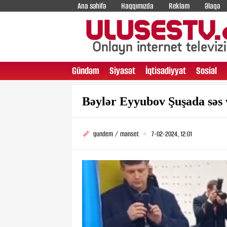
Ana səhifə
Haqqımızda
Reklam
Əlaqə
Gündəm
Siyasət
İqtisadiyyat
Sosial
Bəylər Eyyubov Şuşada səs 
gundem / manset
7-02-2024, 12:01