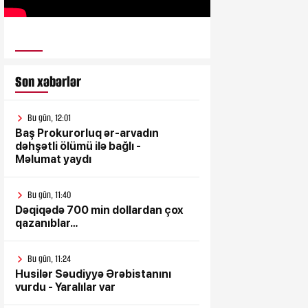
ULUSƏS TV
Son xəbərlər
Bu gün, 12:01
Baş Prokurorluq ər-arvadın
dəhşətli ölümü ilə bağlı -
Məlumat yaydı
Bu gün, 11:40
Dəqiqədə 700 min dollardan çox
qazanıblar…
Bu gün, 11:24
Husilər Səudiyyə Ərəbistanını
vurdu - Yaralılar var