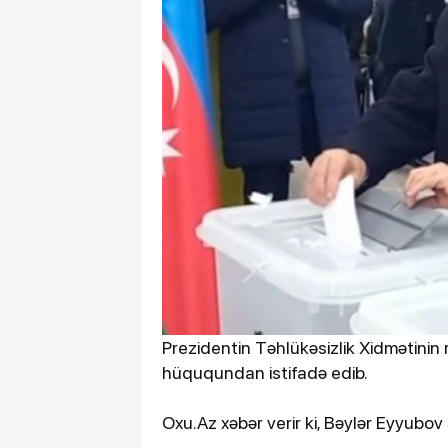
Prezidentin Təhlükəsizlik Xidmətinin
hüququndan istifadə edib.
Oxu.Az xəbər verir ki, Bəylər Eyyubo