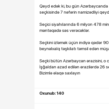
Qeyd edək ki, bu gün Azərbaycanda nö
seçkisində 7 nəfərin namizədliyi qeydə
Seçici siyahılarında 6 milyon 478 min
məntəqədə səs verəcəklər.
Seçkini izləmək üçün indiyə qədər 90
beynəlxalq təşkilatı təmsil edən müşa
Seçki bütün Azərbaycan ərazisini, o c
İşğaldan azad edilən ərazilərdə 26 s
Bizimlə əlaqə saxlayın
Oxunub: 140