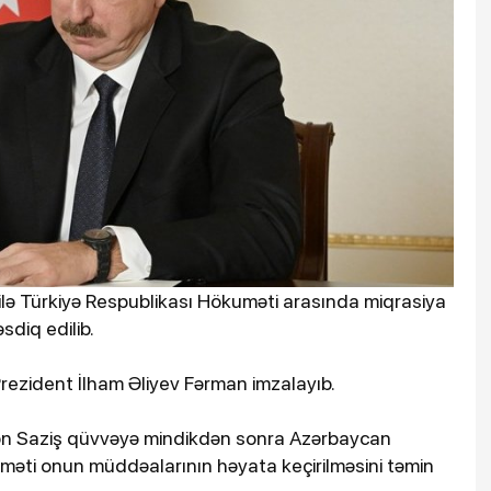
lə Türkiyə Respublikası Hökuməti arasında miqrasiya
sdiq edilib.
Prezident İlham Əliyev Fərman imzalayıb.
lən Saziş qüvvəyə mindikdən sonra Azərbaycan
məti onun müddəalarının həyata keçirilməsini təmin