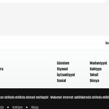
So
Gündəm
Mədəniyyət
ru
Siyasət
Səhiyyə
İqtisadiyyat
Təhsil
Sosial
Dünya
an istifadə etdikdə istinad mütləqdir. Məlumat internet səhifələrində istifadə edi
zda
Reklam
Əlaqə