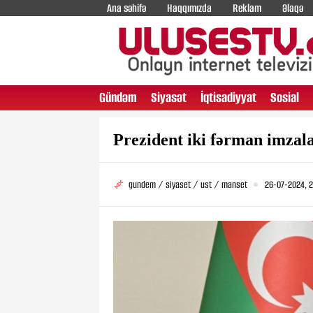
Ana səhifə
Haqqımızda
Reklam
Əlaqə
Gündəm
Siyasət
İqtisadiyyat
Sosial
Prezident iki fərman imzal
gundem / siyaset / ust / manset
26-07-2024, 2