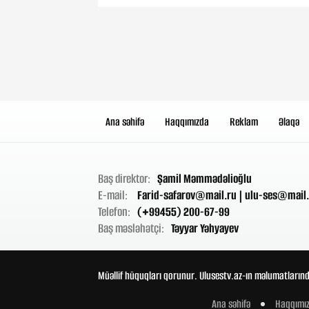
Ana səhifə
Haqqımızda
Reklam
Əlaqə
Baş direktor:
Şamil Məmmədəlioğlu
E-mail:
Farid-safarov@mail.ru
|
ulu-ses@mail.
Telefon:
(+99455) 200-67-99
Baş məsləhətçi:
Təyyar Yəhyayev
Müəllif hüquqları qorunur. Ulusestv.az-ın məlumatlarınd
Ana səhifə
Haqqımı