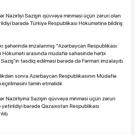
ər Nazirliyi Sazişin qüvvəyə minməsi üçün zəruri olan
rildiyi barədə Türkiyə Respublikası Hökumətinə bildiriş
kı şəhərində imzalanmış "Azərbaycan Respublikası
ı Hökuməti arasında müdafiə sahəsində hərbi
Saziş”in təsdiq edilməsi barədə də Fərman imzalayıb.
ikdən sonra Azərbaycan Respublikasının Müdafiə
çirilməsini təmin etməlidir.
ər Nazirliyinə Sazişin qüvvəyə minməsi üçün zəruri
ə yetirildiyi barədə Qazaxıstan Respublikası
lıb.