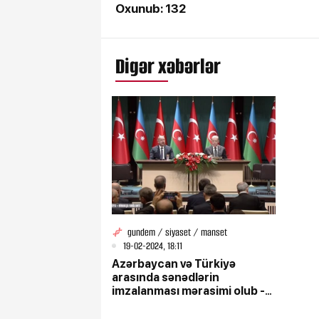
Oxunub: 132
Digər xəbərlər
gundem / siyaset / manset
19-02-2024, 18:11
Azərbaycan və Türkiyə
arasında sənədlərin
imzalanması mərasimi olub -
YENİLƏNİB