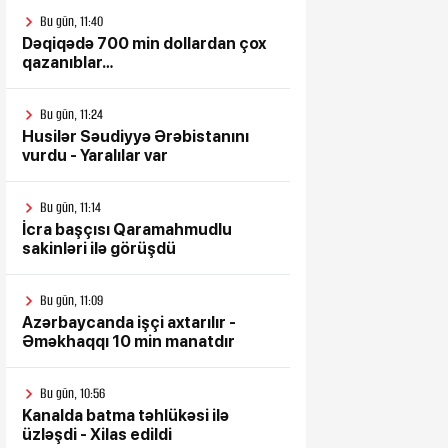
Bu gün, 11:40
Dəqiqədə 700 min dollardan çox
qazanıblar…
Bu gün, 11:24
Husilər Səudiyyə Ərəbistanını
vurdu - Yaralılar var
Bu gün, 11:14
İcra başçısı Qaramahmudlu
sakinləri ilə görüşdü
Bu gün, 11:09
Azərbaycanda işçi axtarılır -
Əməkhaqqı 10 min manatdır
Bu gün, 10:56
Kanalda batma təhlükəsi ilə
üzləşdi - Xilas edildi