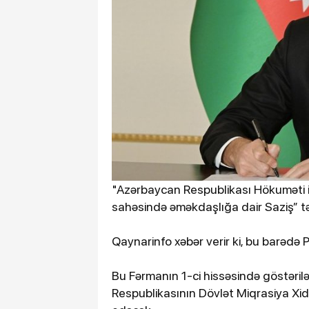
"Azərbaycan Respublikası Hökuməti i
sahəsində əməkdaşlığa dair Saziş” tə
Qaynarinfo xəbər verir ki, bu barədə 
Bu Fərmanın 1-ci hissəsində göstəri
Respublikasının Dövlət Miqrasiya Xid