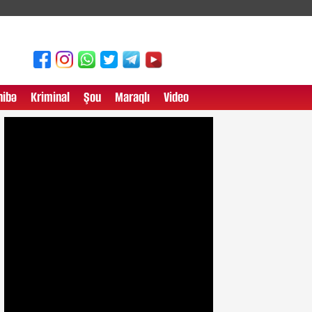
ibə
Kriminal
Şou
Maraqlı
Video