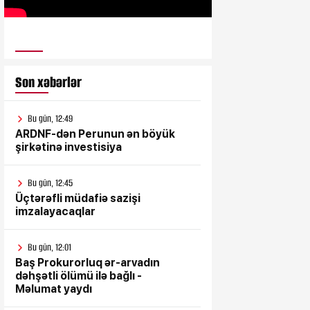
ULUSƏS TV
Son xəbərlər
Bu gün, 12:49
ARDNF-dən Perunun ən böyük
şirkətinə investisiya
Bu gün, 12:45
Üçtərəfli müdafiə sazişi
imzalayacaqlar
Bu gün, 12:01
Baş Prokurorluq ər-arvadın
dəhşətli ölümü ilə bağlı -
Məlumat yaydı