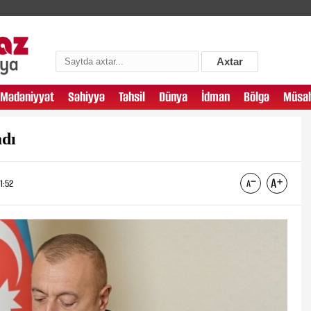
Axtar
Mədəniyyət
Səhiyyə
Təhsil
Dünya
İdman
Bölgə
Müsah
adı
1:52