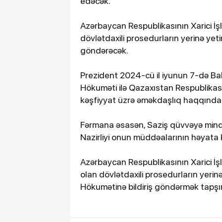
edəcək.
Azərbaycan Respublikasının Xarici İşl
dövlətdaxili prosedurların yerinə yeti
göndərəcək.
Prezident 2024-cü il iyunun 7-də Ba
Hökuməti ilə Qazaxıstan Respublikas
kəşfiyyat üzrə əməkdaşlıq haqqında 
Fərmana əsasən, Saziş qüvvəyə mind
Nazirliyi onun müddəalarının həyata ke
Azərbaycan Respublikasının Xarici İşl
olan dövlətdaxili prosedurların yerin
Hökumətinə bildiriş göndərmək tapşırı