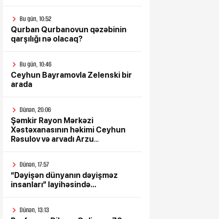
Bu gün, 10:52
Qurban Qurbanovun qəzəbinin
qarşılığı nə olacaq?
Bu gün, 10:46
Ceyhun Bayramovla Zelenski bir
arada
Dünən, 20:06
Şəmkir Rayon Mərkəzi
Xəstəxanasının həkimi Ceyhun
Rəsulov və arvadı Arzu
Əskərovanın icra etdiyi mioma
əməliyyatından sonra qadının
Dünən, 17:57
ölümü ilə bağlı Şəmkir rayon
“Dəyişən dünyanın dəyişməz
prokrurluğunda araşdırma
insanları” layihəsində...
aparılır
Dünən, 13:13