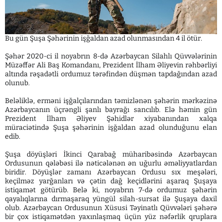
Bu gün Şuşa Şəhərinin işğaldan azad olunmasından 4 il ötür.
Şəhər 2020-ci il noyabrın 8-də Azərbaycan Silahlı Qüvvələrinin
Müzəffər Ali Baş Komandanı, Prezident İlham Əliyevin rəhbərliyi
altında rəşadətli ordumuz tərəfindən düşmən tapdağından azad
olunub.
Beləliklə, erməni işğalçılarından təmizlənən şəhərin mərkəzinə
Azərbaycanın üçrəngli şanlı bayrağı sancılıb. Elə həmin gün
Prezident İlham Əliyev Şəhidlər xiyabanından xalqa
müraciətində Şuşa şəhərinin işğaldan azad olunduğunu elan
edib.
Şuşa döyüşləri İkinci Qarabağ müharibəsində Azərbaycan
Ordusunun qələbəsi ilə nəticələnən ən uğurlu əməliyyatlardan
biridir. Döyüşlər zamanı Azərbaycan Ordusu sıx meşələri,
keçilməz yarğanları və çətin dağ keçidlərini aşaraq Şuşaya
istiqamət götürüb. Belə ki, noyabrın 7-də ordumuz şəhərin
qayalıqlarına dırmaşaraq yüngül silah-sursat ilə Şuşaya daxil
olub. Azərbaycan Ordusunun Xüsusi Təyinatlı Qüvvələri şəhərə
bir çox istiqamətdən yaxınlaşmaq üçün yüz nəfərlik qruplara