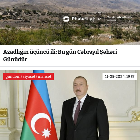
Azadlığın üçüncü ili: Bu gün Cəbrayıl Şəhəri
Günüdür
gundem / siyaset / manset
11-05-2024, 19:57