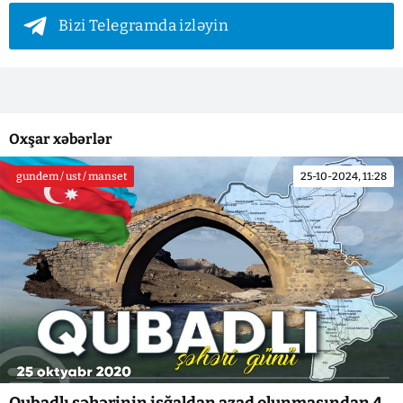
Bizi Telegramda izləyin
Oxşar xəbərlər
gundem / ust / manset
25-10-2024, 11:28
Qubadlı şəhərinin işğaldan azad olunmasından 4