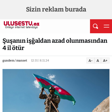
Sizin reklam burada
Şuşanın işğaldan azad olunmasından
4 il ötür
A-
A
A+
gundem / manset
12:31 | 8.11.24