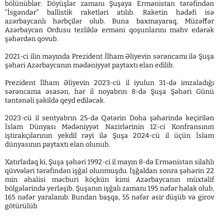
bölünüblər. Döyüşlər zamanı Şuşaya Ermənistan tərəfindən
"İsgəndər" ballistik raketləri atılıb. Raketin hədəfi isə
azərbaycanlı hərbçilər olub. Buna baxmayaraq, Müzəffər
Azərbaycan Ordusu tezliklə erməni qoşunlarını məhv edərək
şəhərdən qovub.
2021-ci ilin mayında Prezident İlham Əliyevin sərəncamı ilə Şuşa
şəhəri Azərbaycanın mədəniyyət paytaxtı elan edilib.
Prezident İlham Əliyevin 2023-cü il iyulun 31-də imzaladığı
sərəncama əsasən, hər il noyabrın 8-də Şuşa Şəhəri Günü
təntənəli şəkildə qeyd ediləcək.
2023-cü il sentyabrın 25-də Qətərin Doha şəhərində keçirilən
İslam Dünyası Mədəniyyət Nazirlərinin 12-ci Konfransının
iştirakçılarının yekdil rəyi ilə Şuşa 2024-cü il üçün İslam
dünyasının paytaxtı elan olunub.
Xatırladaq ki, Şuşa şəhəri 1992-ci il mayın 8-də Ermənistan silahlı
qüvvələri tərəfindən işğal olunmuşdu. İşğaldan sonra şəhərin 22
min əhalisi məcburi köçkün kimi Azərbaycanın müxtəlif
bölgələrində yerləşib. Şuşanın işğalı zamanı 195 nəfər həlak olub,
165 nəfər yaralanıb. Bundan başqa, 55 nəfər əsir düşüb və girov
götürülüb.