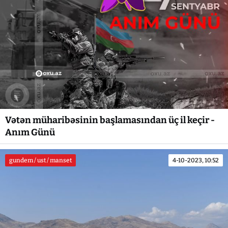
Vətən müharibəsinin başlamasından üç il keçir -
Anım Günü
gundem / ust / manset
4-10-2023, 10:52