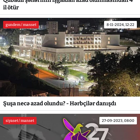
il ötür
gundem / manset
8-11-2024, 12:22
Şuşa necə azad olundu? - Hərbçilər danışdı
siyaset / manset
27-09-2023, 08:00