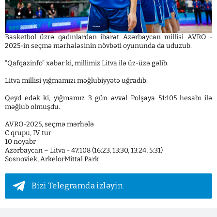
Basketbol üzrə qadınlardan ibarət Azərbaycan millisi AVRO -
2025-in seçmə mərhələsinin növbəti oyununda da uduzub.
“Qafqazinfo” xəbər ki, millimiz Litva ilə üz-üzə gəlib.
Litva millisi yığmamızı məğlubiyyətə uğradıb.
Qeyd edək ki, yığmamız 3 gün əvvəl Polşaya 51:105 hesabı ilə
məğlub olmuşdu.
AVRO-2025, seçmə mərhələ
C qrupu, IV tur
10 noyabr
Azərbaycan – Litva - 47:108 (16:23, 13:30, 13:24, 5:31)
Sosnoviek, ArkelorMittal Park
Bizi Telegramda izləyin