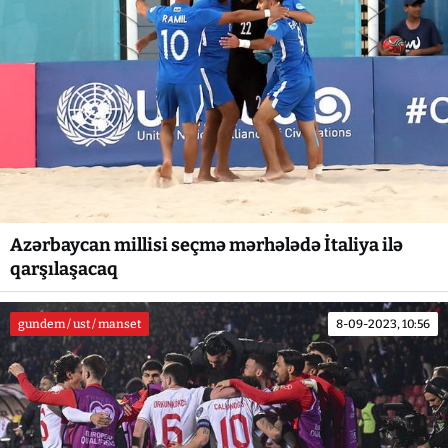
Azərbaycan millisi seçmə mərhələdə İtaliya ilə
qarşılaşacaq
gundem / ust / manset
8-09-2023, 10:56