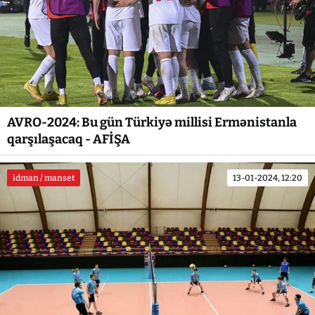
AVRO-2024: Bu gün Türkiyə millisi Ermənistanla
qarşılaşacaq - AFİŞA
idman / manset
13-01-2024, 12:20