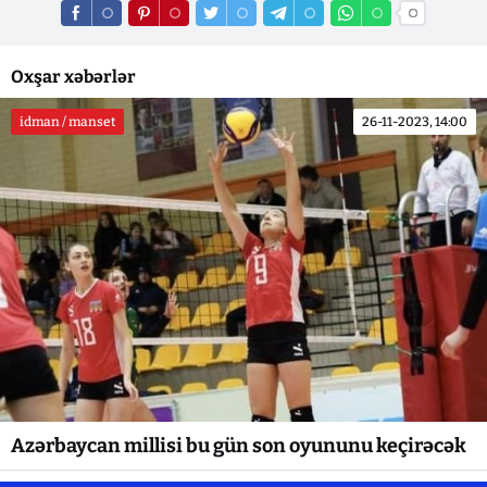
Oxşar xəbərlər
idman / manset
26-11-2023, 14:00
Azərbaycan millisi bu gün son oyununu keçirəcək