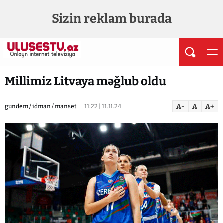
Sizin reklam burada
Millimiz Litvaya məğlub oldu
A-
A
A+
gundem / idman / manset
11:22 | 11.11.24