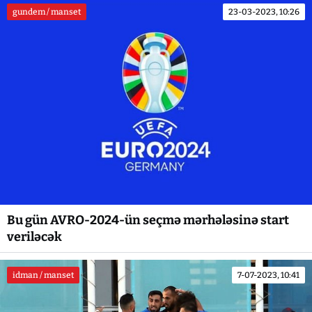
gundem / manset
23-03-2023, 10:26
Bu gün AVRO-2024-ün seçmə mərhələsinə start
veriləcək
idman / manset
7-07-2023, 10:41