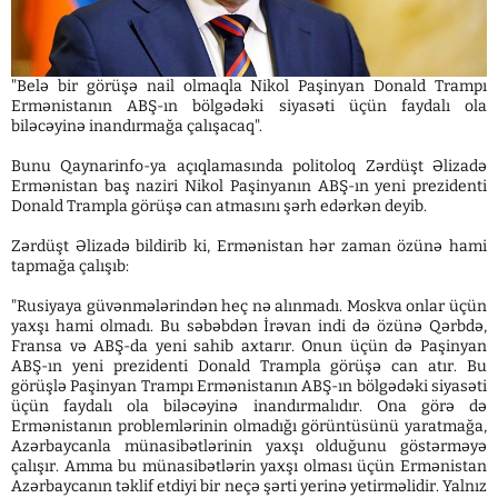
"Belə bir görüşə nail olmaqla Nikol Paşinyan Donald Trampı
Ermənistanın ABŞ-ın bölgədəki siyasəti üçün faydalı ola
biləcəyinə inandırmağa çalışacaq".
Bunu Qaynarinfo-ya açıqlamasında politoloq Zərdüşt Əlizadə
Ermənistan baş naziri Nikol Paşinyanın ABŞ-ın yeni prezidenti
Donald Trampla görüşə can atmasını şərh edərkən deyib.
Zərdüşt Əlizadə bildirib ki, Ermənistan hər zaman özünə hami
tapmağa çalışıb:
"Rusiyaya güvənmələrindən heç nə alınmadı. Moskva onlar üçün
yaxşı hami olmadı. Bu səbəbdən İrəvan indi də özünə Qərbdə,
Fransa və ABŞ-da yeni sahib axtarır. Onun üçün də Paşinyan
ABŞ-ın yeni prezidenti Donald Trampla görüşə can atır. Bu
görüşlə Paşinyan Trampı Ermənistanın ABŞ-ın bölgədəki siyasəti
üçün faydalı ola biləcəyinə inandırmalıdır. Ona görə də
Ermənistanın problemlərinin olmadığı görüntüsünü yaratmağa,
Azərbaycanla münasibətlərinin yaxşı olduğunu göstərməyə
çalışır. Amma bu münasibətlərin yaxşı olması üçün Ermənistan
Azərbaycanın təklif etdiyi bir neçə şərti yerinə yetirməlidir. Yalnız