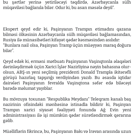
bu şərtlər yerinə yetiriləcəyi təqdirdə, Azərbaycanla sülh
müqaviləsi bağlanıla bilər. Odur ki, bu asan məsələ deyil".
Ekspert qeyd edir ki, Paşinyanın Trampın etimadını qazana
bilməsi ölkəsinin Azərbaycanla sülh müqaviləsi bağlamasından,
Rusiya ilə münasibətləri kifayət qədər kəsməsindən asılıdır:
"Bunlara nail olsa, Paşinyan Tramp üçün müəyyən maraq doğura
bilər”.
Qeyd edək ki, erməni mətbuatı Paşinyanın Vaşinqtonla əlaqələri
dərinləşdirmək üçün Xarici İşlər Nazirliyinə nəyin bahasına olur-
olsun, ABŞ-ın yeni seçilmiş prezidenti Donald Trampla ikitərəfli
görüşü hazırlaq tapşırığı verdiyindən yazıb. Bu əsasda iqtidar
dairələri Paşinyanın fevralda Vaşinqtona səfər edə biləcəyi
barədə məlumat yayıblar.
Bu mövzuya toxunan "Respublika Meydanı" Teleqram kanalı baş
nazirinin ofisindəki mənbəsinə istinadla bildirir ki, Paşinyan
Trampın xarici siyasət fəaliyyəti fonunda Ağ Evin yeni
administrasiyası ilə işi mümkün qədər sürətləndirmək qərarına
gəlib.
Müəlliflərin fikrincə, bu, Paşinyanın Bakı və İrəvan arasında uzun