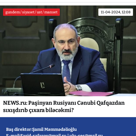
gundem / siyaset / ust / manset
11-04-2024, 12:08
NEWS.ru: Paşinyan Rusiyanı Cənubi Qafqazdan
sıxışdırıb çıxara biləcəkmi?
Baş direktor:Şamil Məmmədəlioğlu
E-mail:
Farid-safarov@mail.ru
|
ulu-ses@mail.ru