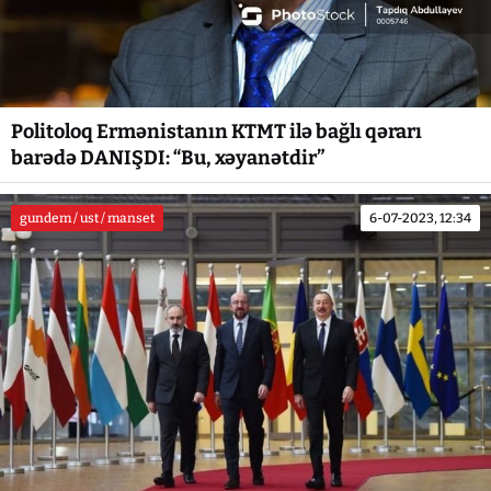
Politoloq Ermənistanın KTMT ilə bağlı qərarı
barədə DANIŞDI: “Bu, xəyanətdir”
gundem / ust / manset
6-07-2023, 12:34