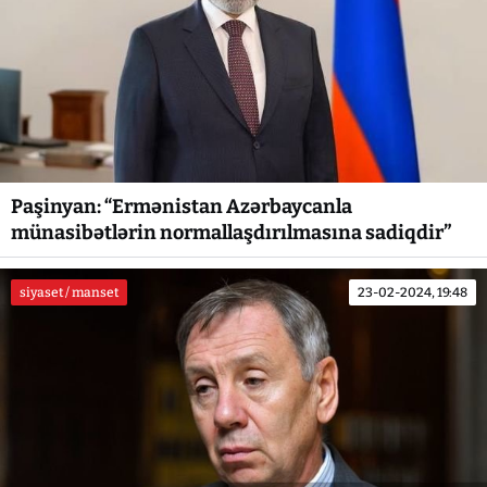
Paşinyan: “Ermənistan Azərbaycanla
münasibətlərin normallaşdırılmasına sadiqdir”
siyaset / manset
23-02-2024, 19:48