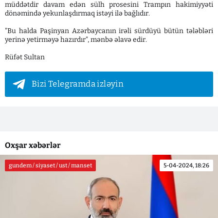
müddətdir davam edən sülh prosesini Trampın hakimiyyəti
dönəmində yekunlaşdırmaq istəyi ilə bağlıdır.
"Bu halda Paşinyan Azərbaycanın irəli sürdüyü bütün tələbləri
yerinə yetirməyə hazırdır", mənbə əlavə edir.
Rüfət Sultan
Bizi Telegramda izləyin
Oxşar xəbərlər
gundem / siyaset / ust / manset
5-04-2024, 18:26