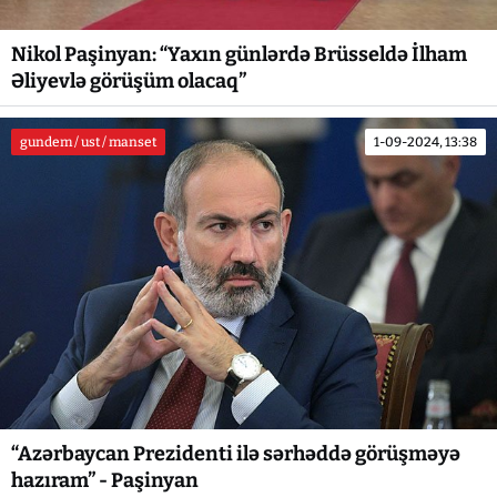
Nikol Paşinyan: “Yaxın günlərdə Brüsseldə İlham
Əliyevlə görüşüm olacaq”
gundem / ust / manset
1-09-2024, 13:38
“Azərbaycan Prezidenti ilə sərhəddə görüşməyə
hazıram” - Paşinyan