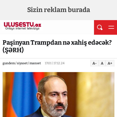
Sizin reklam burada
Paşinyan Trampdan nə xahiş edəcək?
(ŞƏRH)
A-
A
A+
gundem / siyaset / manset
17:01 | 17.12.24