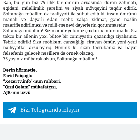
Bəli, bu gün biz 75 illik bir ömrün arxasında duran zəhməti,
əqidəni, müəllimlik şərəfini və ziyalı mövqeyini təqdir edirik.
Soltanağa müəllim öz fəaliyyəti ilə sübut edib ki, insan ömrünü
mənalı və dəyərli edən məhz xalqa xidmət, gənc nəslin
maarifləndirilməsi və milli-mənəvi dəyərlərin qorunmasıdır.
Soltanağa müəllim! Sizin ömür yolunuz çoxlarına nümunədir. Siz
təkcə bir ailənin yox, bütöv bir cəmiyyətin qazandığı ziyalısınız.
Təbrik edirik! Sizə möhkəm cansağlığı, firavan ömür, yeni-yeni
nailiyyətlər arzulayırıq. Əminik ki, sizin təcrübəniz və həyat
fəlsəfəniz gələcək nəsillərə də örnək olacaq.
75 yaşınız mübarək olsun, Soltanağa müəllim!
Dərin hörmətlə,
Fərid Faiqoğlu
“Xezertv.info”-nun rəhbəri,
“Qızıl Qələm” mükafatçısı,
AJB-nin üzvü
Bizi Telegramda izləyin