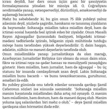
icrası deyildi, hər dərs onun üçün gənc bir şəxsiyyətin
formalaşmasına yönələn bir missiya idi. O, Coğrafiyanı
sevdirməklə yanaşı, vətənpərvərliyi, dürüstlüyü, əməksevərliyi də
aşılamağı bacarırdı.
Məhz bu səbəbdəndir ki, bu gün onun 75 illik yubileyi yalnız
ailəsinin deyil, yüzlərlə şagirdin, həmkarın və tanınmış ziyalıların
da bayramıdır. Soltanağa müəllim təkcə müəllim deyil, həm də
ictimai-sosial həyatda fəal iştirak edən bir ziyalıdır. Onun Masallı
Rayon Ağsaqqallar Şurasındakı fəaliyyəti, bölgədəki ictimai-
mədəni tədbirlərdə iştirakı, bölgənin ziyalı mühitində tutduğu
mövqe hamı tərəfindən yüksək dəyərləndirilir. O, daim haqqın,
ədalətin, sülhün və mənəvi dəyərlərin tərəfində olub.
Onun müəllimliklə yanaşı jurnalistikaya da olan marağı,
Azərbaycan Jurnalistlər Birliyinə üzv olması da onun daim sözə,
fikrə və ictimai rəyə nə qədər həssas və məsuliyyətli yanaşdığını
göstərir. Həm müəllim, həm jurnalist, həm də ağsaqqal – bu üç
statusu bir insanda cəmləşdirmək asan deyil. Lakin Soltanağa
müəllim bunu bacarıb – və bunu təvazökarcasına, gurultusuz,
əməlləri ilə edib.
Bu yubiley günündə onu təbrik edənlər sırasında qardaşı Şamil
Cəfərovun sözləri isə xüsusilə səmimidir. “Soltanağa müəllim
mənim həyatımda müəllimdən daha artıq rol oynayıb. O, mənim
həm müəllimim, həm dostum, həm də mənəvi dayaq olub. Mənim
yoluma işıq salanlardan biri məhz o olub,” – deyə Şamil müəllim
qardaşına olan hörmətini ifadə edir.