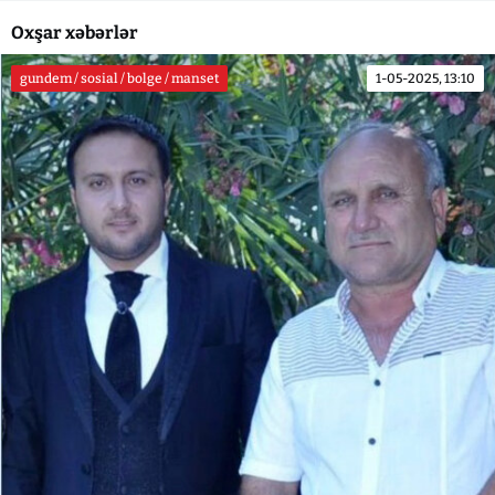
Oxşar xəbərlər
gundem / sosial / bolge / manset
1-05-2025, 13:10