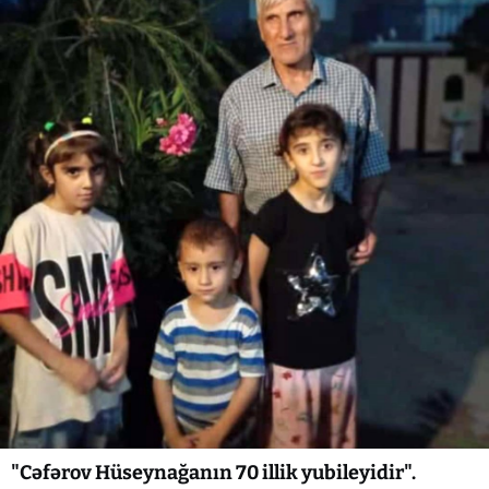
"Cəfərov Hüseynağanın 70 illik yubileyidir".