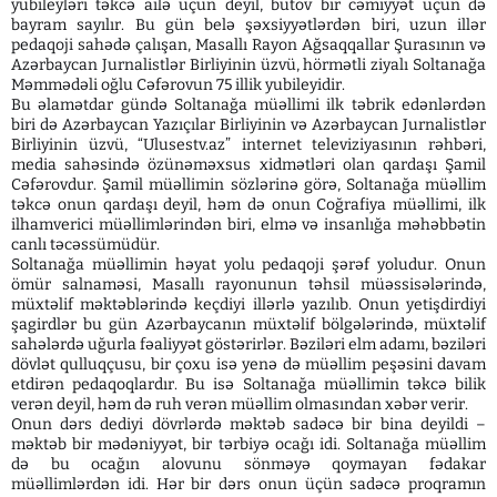
yubileyləri təkcə ailə üçün deyil, bütöv bir cəmiyyət üçün də
bayram sayılır. Bu gün belə şəxsiyyətlərdən biri, uzun illər
pedaqoji sahədə çalışan, Masallı Rayon Ağsaqqallar Şurasının və
Azərbaycan Jurnalistlər Birliyinin üzvü, hörmətli ziyalı Soltanağa
Məmmədəli oğlu Cəfərovun 75 illik yubileyidir.
Bu əlamətdar gündə Soltanağa müəllimi ilk təbrik edənlərdən
biri də Azərbaycan Yazıçılar Birliyinin və Azərbaycan Jurnalistlər
Birliyinin üzvü, “Ulusestv.az” internet televiziyasının rəhbəri,
media sahəsində özünəməxsus xidmətləri olan qardaşı Şamil
Cəfərovdur. Şamil müəllimin sözlərinə görə, Soltanağa müəllim
təkcə onun qardaşı deyil, həm də onun Coğrafiya müəllimi, ilk
ilhamverici müəllimlərindən biri, elmə və insanlığa məhəbbətin
canlı təcəssümüdür.
Soltanağa müəllimin həyat yolu pedaqoji şərəf yoludur. Onun
ömür salnaməsi, Masallı rayonunun təhsil müəssisələrində,
müxtəlif məktəblərində keçdiyi illərlə yazılıb. Onun yetişdirdiyi
şagirdlər bu gün Azərbaycanın müxtəlif bölgələrində, müxtəlif
sahələrdə uğurla fəaliyyət göstərirlər. Bəziləri elm adamı, bəziləri
dövlət qulluqçusu, bir çoxu isə yenə də müəllim peşəsini davam
etdirən pedaqoqlardır. Bu isə Soltanağa müəllimin təkcə bilik
verən deyil, həm də ruh verən müəllim olmasından xəbər verir.
Onun dərs dediyi dövrlərdə məktəb sadəcə bir bina deyildi –
məktəb bir mədəniyyət, bir tərbiyə ocağı idi. Soltanağa müəllim
də bu ocağın alovunu sönməyə qoymayan fədakar
müəllimlərdən idi. Hər bir dərs onun üçün sadəcə proqramın