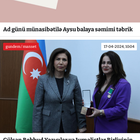
Ad günü münasibətilə Aysu balaya səmimi təbrik
gundem / manset
17-04-2024, 10:04
Gülşən Behbud Yazıçılar və Jurnalistlər Birliyinin