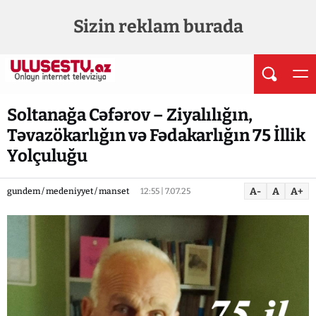
Sizin reklam burada
Soltanağa Cəfərov – Ziyalılığın,
Təvazökarlığın və Fədakarlığın 75 İllik
Yolçuluğu
A-
A
A+
gundem / medeniyyet / manset
12:55 | 7.07.25