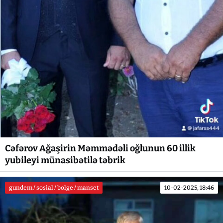
Cəfərov Ağaşirin Məmmədəli oğlunun 60 illik
yubileyi münasibətilə təbrik
gundem / sosial / bolge / manset
10-02-2025, 18:46