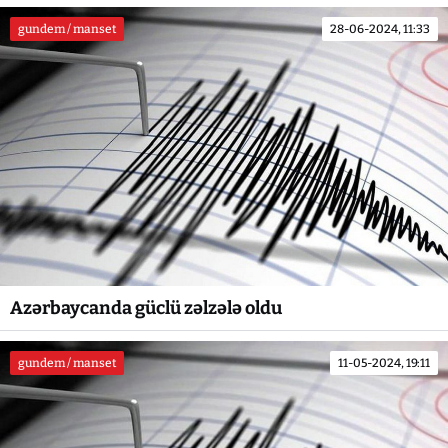
gundem / manset
28-06-2024, 11:33
Azərbaycanda güclü zəlzələ oldu
gundem / manset
11-05-2024, 19:11