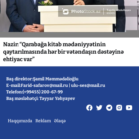
Nazir: “Qarabağa kitab mədəniyyətinin
qaytarılmasında hər bir vətəndaşın dəstəyinə
ehtiyac var”
Baş direktor:Şamil Məmmədəlioğlu
E-mail:
Farid-safarov@mail.ru
|
ulu-ses@mail.ru
Telefon:(+99455) 200-67-99
Baş məsləhətçi: Təyyar Yəhyayev
Haqqımızda
Reklam
Əlaqə