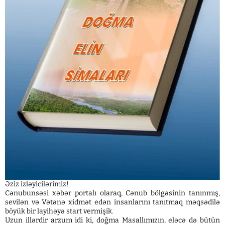
Əziz izləyicilərimiz!
Cənubunsəsi xəbər portalı olaraq, Cənub bölgəsinin tanınmış,
sevilən və Vətənə xidmət edən insanlarını tanıtmaq məqsədilə
böyük bir layihəyə start vermişik.
Uzun illərdir arzum idi ki, doğma Masallımızın, eləcə də bütün