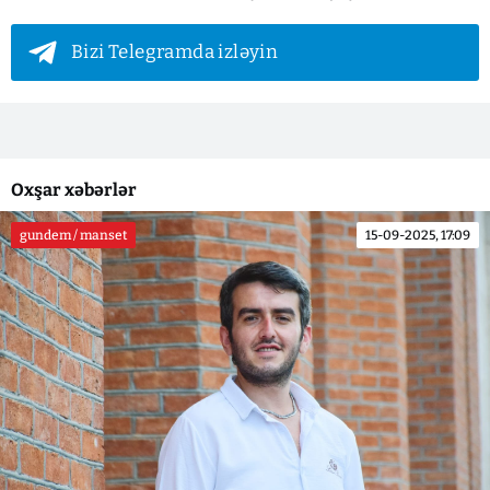
Bizi Telegramda izləyin
Oxşar xəbərlər
gundem / manset
15-09-2025, 17:09