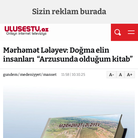
Sizin reklam burada
Mərhəmət Lələyev: Doğma elin
insanları “Arzusunda olduğum kitab”
A-
A
A+
gundem / medeniyyet / manset
11:58 | 10.10.25