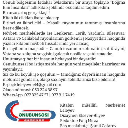
Cənub bölgəsinin fədakar övladlarını bir araya toplayıb “Doğma
Elin İnsanları” adlı kitab şəklində oxuculara təqdim edim.
Bu arzu artıq gerçəkləşir!
Kitab iki cilddən ibarət olacaq:
Birinci və ikinci cild – Masallı rayonunun tanınmış insanlarına
həsr ediləcək.
Növbəti mərhələlərdə isə Lənkəran, Lerik, Yardımlı, Biləsuvar,
Astara və Cəlilabad rayonlarının görkəmli şəxsiyyətləri haqqında
yazılar kitabın növbəti hissələrində yer alacaq.
Bu layihənin məqsədi – Cənub insanının zəhmətini, saf ürəyini,
Vətənə və xalqına sevgisini gələcək nəsillərə çatdırmaqdır.
Unutmayaq: hər bir insanın hekayəsi bir dəyərdir!
Cənubunsəsi bu istiqamətdə hər gün yeni məqalələr hazırlayır və
yayımlayır.
Siz də bu böyük işə qoşulun — tanıdığınız dəyərli insan haqqında
məlumat göndərin, əlaqə saxlayın, təkliflərinizi bizə bildirin!
E-poçt:
leleyevm44@gmail.com
Əlaqə nömrəsi: 050 224 38 97
WhatsApp: 077 325 47 57 | 077 311 74 19
Kitabın müəllifi: Mərhəmət
Lələyev
Dizayner: Elsever Əliyev
Redaktor: Faiq Mirzə
Baş məsləhətçi: Şamil Cəfərov