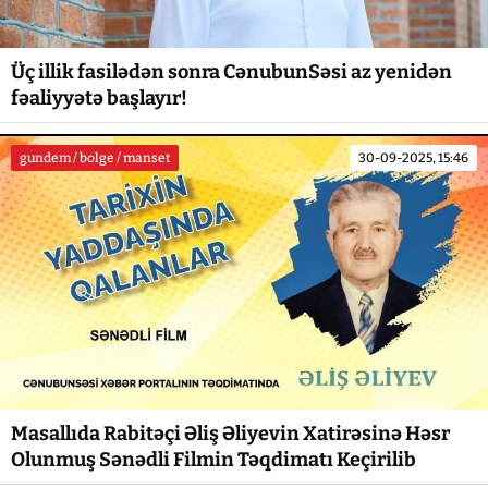
Üç illik fasilədən sonra CənubunSəsi az yenidən
fəaliyyətə başlayır!
gundem / bolge / manset
30-09-2025, 15:46
Masallıda Rabitəçi Əliş Əliyevin Xatirəsinə Həsr
Olunmuş Sənədli Filmin Təqdimatı Keçirilib