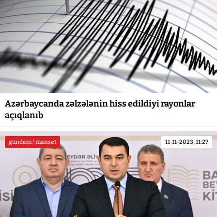
Azərbaycanda zəlzələnin hiss edildiyi rayonlar
açıqlanıb
gundem / manset
11-11-2023, 11:27