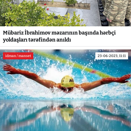
Mübariz İbrahimov məzarının başında hərbçi
yoldaşları tərəfindən anıldı
idman / manset
23-06-2023, 11:11