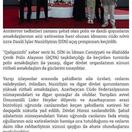
Antiterror tədbirləri zamanı şəhid olan polis və daxili qoşunların
əməkdaşlarının əziz xatirəsinə həsr olunan idmanın cüdo növü
üzrə Daxili İşlər Nazirliyinin (DİN) açıq çempionatı keçirilib.
“Qafqazinfo” xəbər verir ki, DİN-in İdman Cəmiyyəti və Əlahiddə
Çevik Polis Alayının (ƏÇPA) təşkilatçılığı ilə keçirilən turnirdə
polis əməkdaşları ilə yanaşı, digər dövlət orqanlarının xüsusi
rütbəli əməkdaşları da güclərini sınayıblar.
Yarışı izləyənlər arasında şəhidlərin ailə üzvləri, onların
valideynləri, övladları, Nazirliyin və digər dövlət qurumlarının
yüksək rütbəli əməkdaşları, Azərbaycan Cüdo Federasiyasının
nümayəndələri və digər qonaqlar da olublar. Yarışdan əvvəl
Ümummilli Lider Heydər Əliyevin və Azərbaycanın ərazi
bütövlüyü uğrunda canlarından keçən şəhidlərin xatirəsi bir
dəqiqəlik sükutla yad edilib, Dövlət Himni səsləndirilib. Şəhid
ailələrinin nümayəndələri Vətən uğrunda canlarını fəda etmiş
oğullarının əziz xatirələrinin həmişə uca tutulduğunu və onların
daim ölkə rəhbərliyinin xüsusi qayğısı ilə əhatə olunduqlarını
vurğulayıblar.