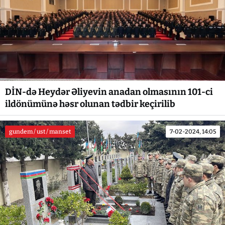
DİN-də Heydər Əliyevin anadan olmasının 101-ci
ildönümünə həsr olunan tədbir keçirilib
gundem / ust / manset
7-02-2024, 14:05