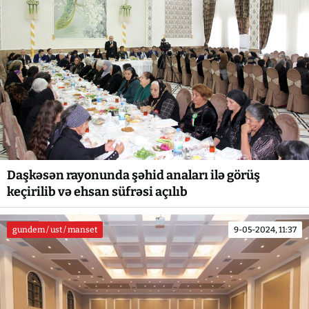
Daşkəsən rayonunda şəhid anaları ilə görüş
keçirilib və ehsan süfrəsi açılıb
gundem / ust / manset
9-05-2024, 11:37