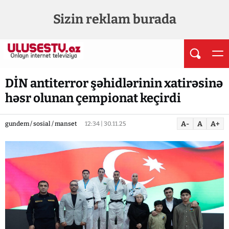
Sizin reklam burada
DİN antiterror şəhidlərinin xatirəsinə
həsr olunan çempionat keçirdi
A-
A
A+
gundem / sosial / manset
12:34 | 30.11.25