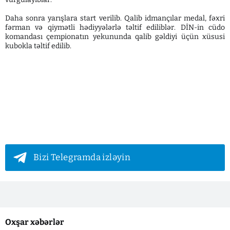
Daha sonra yarışlara start verilib. Qalib idmançılar medal, fəxri
fərman və qiymətli hədiyyələrlə təltif ediliblər. DİN-in cüdo
komandası çempionatın yekununda qalib gəldiyi üçün xüsusi
kubokla təltif edilib.
Bizi Telegramda izləyin
Oxşar xəbərlər