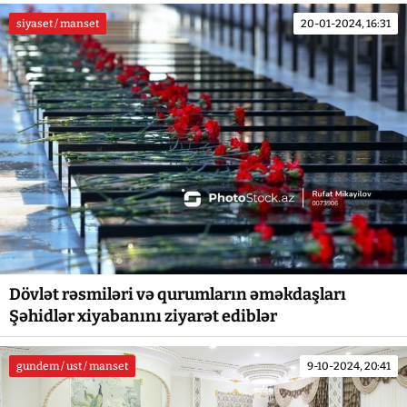
siyaset / manset
20-01-2024, 16:31
Dövlət rəsmiləri və qurumların əməkdaşları
Şəhidlər xiyabanını ziyarət ediblər
gundem / ust / manset
9-10-2024, 20:41