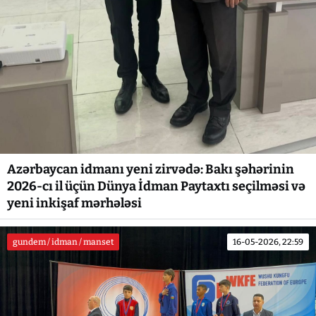
Azərbaycan idmanı yeni zirvədə: Bakı şəhərinin
2026-cı il üçün Dünya İdman Paytaxtı seçilməsi və
yeni inkişaf mərhələsi
gundem / idman / manset
16-05-2026, 22:59