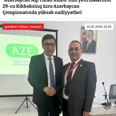
“Azərbaycan Alp Turan Klubu”nun yetirmələrinin
29-cu Kikboksinq üzrə Azərbaycan
Çempionatında yüksək nailiyyətləri
gundem / idman / manset
21-12-2025, 12:24