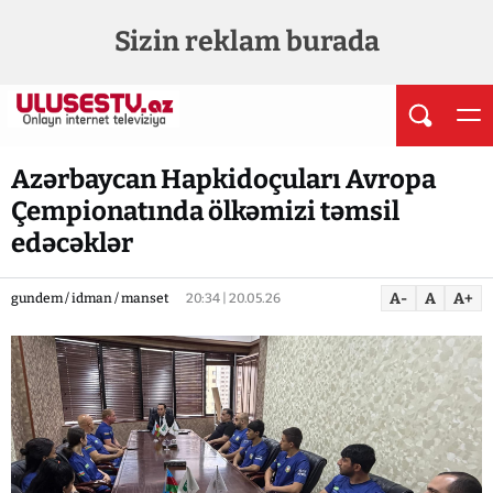
Sizin reklam burada
Azərbaycan Hapkidoçuları Avropa
Çempionatında ölkəmizi təmsil
edəcəklər
A-
A
A+
gundem / idman / manset
20:34 | 20.05.26