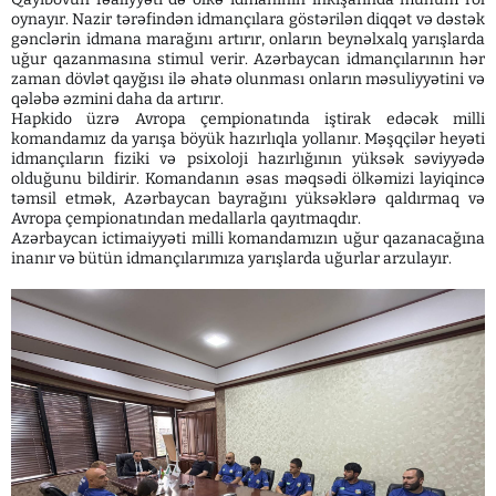
oynayır. Nazir tərəfindən idmançılara göstərilən diqqət və dəstək
gənclərin idmana marağını artırır, onların beynəlxalq yarışlarda
uğur qazanmasına stimul verir. Azərbaycan idmançılarının hər
zaman dövlət qayğısı ilə əhatə olunması onların məsuliyyətini və
qələbə əzmini daha da artırır.
Hapkido üzrə Avropa çempionatında iştirak edəcək milli
komandamız da yarışa böyük hazırlıqla yollanır. Məşqçilər heyəti
idmançıların fiziki və psixoloji hazırlığının yüksək səviyyədə
olduğunu bildirir. Komandanın əsas məqsədi ölkəmizi layiqincə
təmsil etmək, Azərbaycan bayrağını yüksəklərə qaldırmaq və
Avropa çempionatından medallarla qayıtmaqdır.
Azərbaycan ictimaiyyəti milli komandamızın uğur qazanacağına
inanır və bütün idmançılarımıza yarışlarda uğurlar arzulayır.