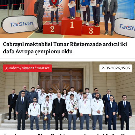
Cəbrayıl məktəblisi Tunar Rüstəmzadə ardıcıl iki
dəfə Avropa çempionu oldu
gundem / siyaset / manset
2-05-2026, 15:05