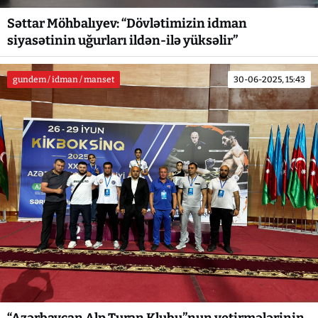
Səttar Möhbalıyev: “Dövlətimizin idman
siyasətinin uğurları ildən-ilə yüksəlir”
gundem / idman / manset
30-06-2025, 15:43