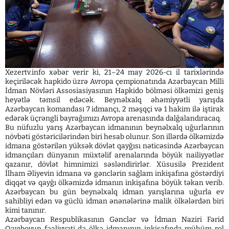
Xezertv.info xəbər verir ki, 21–24 may 2026-cı il tarixlərində
keçiriləcək hapkido üzrə Avropa çempionatında Azərbaycan Milli
İdman Növləri Assosiasiyasının Hapkido bölməsi ölkəmizi geniş
heyətlə təmsil edəcək. Beynəlxalq əhəmiyyətli yarışda
Azərbaycan komandası 7 idmançı, 2 məşqçi və 1 hakim ilə iştirak
edərək üçrəngli bayrağımızı Avropa arenasında dalğalandıracaq.
Bu nüfuzlu yarış Azərbaycan idmanının beynəlxalq uğurlarının
növbəti göstəricilərindən biri hesab olunur. Son illərdə ölkəmizdə
idmana göstərilən yüksək dövlət qayğısı nəticəsində Azərbaycan
idmançıları dünyanın müxtəlif arenalarında böyük nailiyyətlər
qazanır, dövlət himnimizi səsləndirirlər. Xüsusilə Prezident
İlham Əliyevin idmana və gənclərin sağlam inkişafına göstərdiyi
diqqət və qayğı ölkəmizdə idmanın inkişafına böyük təkan verib.
Azərbaycan bu gün beynəlxalq idman yarışlarına uğurla ev
sahibliyi edən və güclü idman ənənələrinə malik ölkələrdən biri
kimi tanınır.
Azərbaycan Respublikasının Gənclər və İdman Naziri Fərid
Qayıbovun fəaliyyəti də ölkə idmanının inkişafında mühüm rol