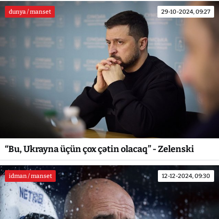
dunya / manset
29-10-2024, 09:27
“Bu, Ukrayna üçün çox çətin olacaq” - Zelenski
idman / manset
12-12-2024, 09:30