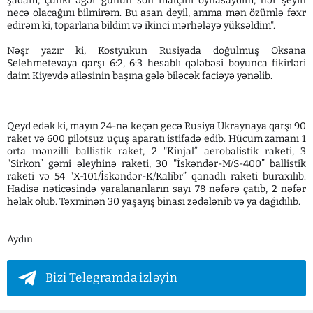
şadam, çünki əgər günün son matçını oynasaydım, hər şeyin
necə olacağını bilmirəm. Bu asan deyil, amma mən özümlə fəxr
edirəm ki, toparlana bildim və ikinci mərhələyə yüksəldim".
Nəşr yazır ki, Kostyukun Rusiyada doğulmuş Oksana
Selehmetevaya qarşı 6:2, 6:3 hesablı qələbəsi boyunca fikirləri
daim Kiyevdə ailəsinin başına gələ biləcək faciəyə yənəlib.
Qeyd edək ki, mayın 24-nə keçən gecə Rusiya Ukraynaya qarşı 90
raket və 600 pilotsuz uçuş aparatı istifadə edib. Hücum zamanı 1
orta mənzilli ballistik raket, 2 "Kinjal” aerobalistik raketi, 3
"Sirkon” gəmi əleyhinə raketi, 30 "İskəndər-M/S-400” ballistik
raketi və 54 "X-101/İskəndər-K/Kalibr” qanadlı raketi buraxılıb.
Hadisə nəticəsində yaralananların sayı 78 nəfərə çatıb, 2 nəfər
həlak olub. Təxminən 30 yaşayış binası zədələnib və ya dağıdılıb.
Aydın
Bizi Telegramda izləyin