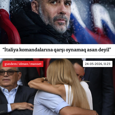
“İtaliya komandalarına qarşı oynamaq asan deyil”
gundem / idman / manset
24-05-2026, 11:23