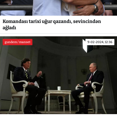
Komandası tarixi uğur qazandı, sevincindən
ağladı
gundem / manset
9-02-2024, 12:36