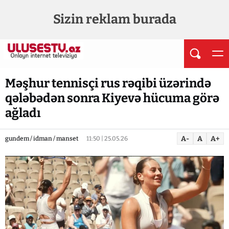
Sizin reklam burada
Məşhur tennisçi rus rəqibi üzərində
qələbədən sonra Kiyevə hücuma görə
ağladı
A-
A
A+
gundem / idman / manset
11:50 | 25.05.26