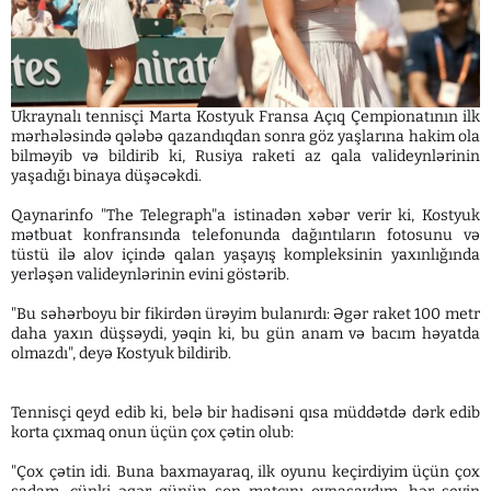
Ukraynalı tennisçi Marta Kostyuk Fransa Açıq Çempionatının ilk
mərhələsində qələbə qazandıqdan sonra göz yaşlarına hakim ola
bilməyib və bildirib ki, Rusiya raketi az qala valideynlərinin
yaşadığı binaya düşəcəkdi.
Qaynarinfo "The Telegraph"a istinadən xəbər verir ki, Kostyuk
mətbuat konfransında telefonunda dağıntıların fotosunu və
tüstü ilə alov içində qalan yaşayış kompleksinin yaxınlığında
yerləşən valideynlərinin evini göstərib.
"Bu səhərboyu bir fikirdən ürəyim bulanırdı: Əgər raket 100 metr
daha yaxın düşsəydi, yəqin ki, bu gün anam və bacım həyatda
olmazdı", deyə Kostyuk bildirib.
Tennisçi qeyd edib ki, belə bir hadisəni qısa müddətdə dərk edib
korta çıxmaq onun üçün çox çətin olub:
"Çox çətin idi. Buna baxmayaraq, ilk oyunu keçirdiyim üçün çox