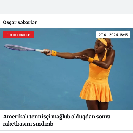
Oxşar xəbərlər
idman / manset
27-01-2026, 18:45
Amerikalı tennisçi məğlub olduqdan sonra
raketkasını sındırıb