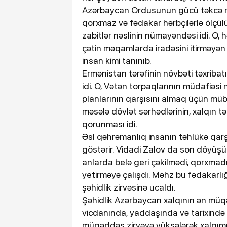
Azərbaycan Ordusunun gücü təkcə müa
qorxmaz və fədakar hərbçilərlə ölçü
zabitlər nəslinin nümayəndəsi idi. O
çətin məqamlarda iradəsini itirməyən 
insan kimi tanınıb.
Ermənistan tərəfinin növbəti təxribat
idi. O, Vətən torpaqlarının müdafiəsi 
planlarının qarşısını almaq üçün müb
məsələ dövlət sərhədlərinin, xalqın t
qorunması idi.
Əsl qəhrəmanlıq insanın təhlükə qarş
göstərir. Vidadi Zalov da son döyüşün
anlarda belə geri çəkilmədi, qorxmad
yetirməyə çalışdı. Məhz bu fədakarl
şəhidlik zirvəsinə ucaldı.
Şəhidlik Azərbaycan xalqının ən müqəd
vicdanında, yaddaşında və tarixində ə
müqəddəs zirvəyə yüksələrək xalqımız