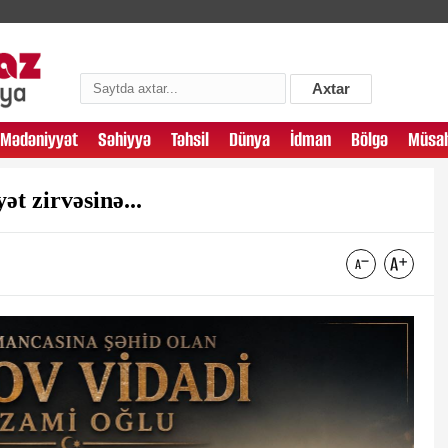
Axtar
Mədəniyyət
Səhiyyə
Təhsil
Dünya
İdman
Bölgə
Müsah
t zirvəsinə...