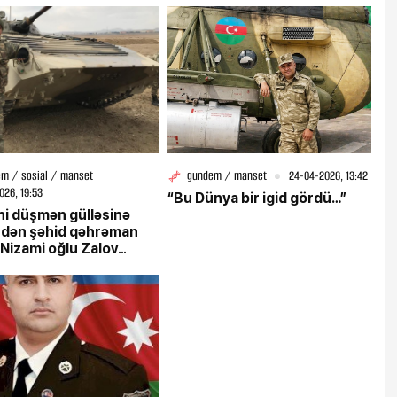
m / sosial / manset
gundem / manset
24-04-2026, 13:42
026, 19:53
“Bu Dünya bir igid gördü…”
ni düşmən gülləsinə
edən şəhid qəhrəman
 Nizami oğlu Zalov
şən xatirəsinə...