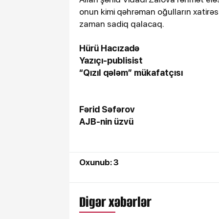
onun kimi qəhrəman oğulların xatirə
zaman sadiq qalacaq.
Hürü Hacızadə
Yazıçı-publisist
“Qızıl qələm” mükafatçısı
Fərid Səfərov
AJB-nin üzvü
Oxunub: 3
Digər xəbərlər