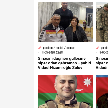
gundem / sosial / manset
gunde
11-05-2026, 22:28
8-05-2
Sinəsini düşmən gülləsinə
Sinəsi
sipər edən qəhrəman – şəhid
sipər 
Vidadi Nizami oğlu Zalov
Vidadi
əbədilə