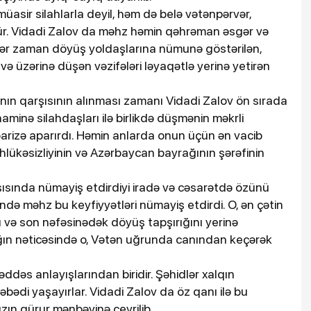
sir silahlarla deyil, həm də belə vətənpərvər,
lür. Vidadi Zalov da məhz həmin qəhrəman əsgər və
, hər zaman döyüş yoldaşlarına nümunə göstərilən,
və üzərinə düşən vəzifələri ləyaqətlə yerinə yetirən
ının qarşısının alınması zamanı Vidadi Zalov ön sırada
naminə silahdaşları ilə birlikdə düşmənin məkrli
arizə aparırdı. Həmin anlarda onun üçün ən vacib
əhlükəsizliyinin və Azərbaycan bayrağının şərəfinin
ısında nümayiş etdirdiyi iradə və cəsarətdə özünü
də məhz bu keyfiyyətləri nümayiş etdirdi. O, ən çətin
ı və son nəfəsinədək döyüş tapşırığını yerinə
ığın nəticəsində o, Vətən uğrunda canından keçərək
dəs anlayışlarından biridir. Şəhidlər xalqın
bədi yaşayırlar. Vidadi Zalov da öz qanı ilə bu
ın qürur mənbəyinə çevrilib.