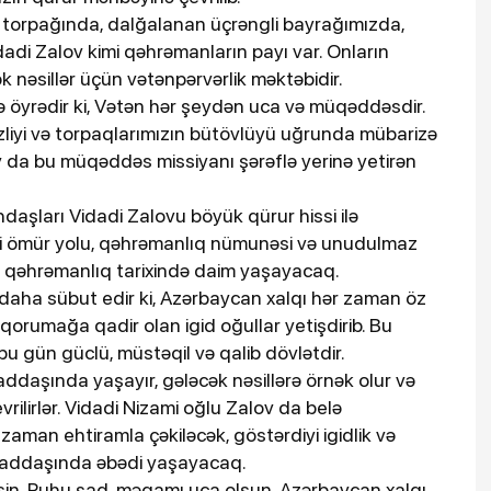
 torpağında, dalğalanan üçrəngli bayrağımızda,
adi Zalov kimi qəhrəmanların payı var. Onların
ək nəsillər üçün vətənpərvərlik məktəbidir.
zə öyrədir ki, Vətən hər şeydən uca və müqəddəsdir.
sizliyi və torpaqlarımızın bütövlüyü uğrunda mübarizə
ov da bu müqəddəs missiyanı şərəflə yerinə yetirən
hdaşları Vidadi Zalovu böyük qürur hissi ilə
rəfli ömür yolu, qəhrəmanlıq nümunəsi və unudulmaz
 qəhrəmanlıq tarixində daim yaşayacaq.
 daha sübut edir ki, Azərbaycan xalqı hər zaman öz
ni qorumağa qadir olan igid oğullar yetişdirib. Bu
 gün güclü, müstəqil və qalib dövlətdir.
addaşında yaşayır, gələcək nəsillərə örnək olur və
rilirlər. Vidadi Nizami oğlu Zalov da belə
zaman ehtiramla çəkiləcək, göstərdiyi igidlik və
 yaddaşında əbədi yaşayacaq.
sin. Ruhu şad, məqamı uca olsun. Azərbaycan xalqı