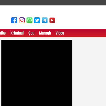
ibə
Kriminal
Şou
Maraqlı
Video