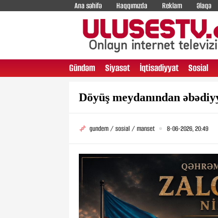
Ana səhifə
Haqqımızda
Reklam
Əlaqə
Gündəm
Siyasət
İqtisadiyyat
Sosial
Döyüş meydanından əbədiyyə
gundem / sosial / manset
8-06-2026, 20:49