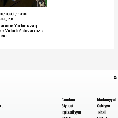
m / sosial / manset
2026, 17:14
ündən Yerlər uzaq
r: Vidadi Zalovun əziz
sinə
So
Gündəm
Mədəniyyət
ru
Siyasət
Səhiyyə
İqtisadiyyat
Təhsil