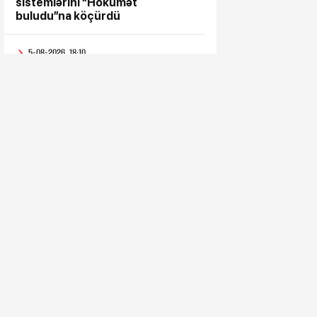
sistemlərini “Hökumət
buludu”na köçürdü
5-08-2026, 18:10
“Səyyar Gənclər Xidməti”
layihəsi bu dəfə
5-08-2026, 17:43
Metropoliten rəsmisi
sərnişinlərə çıxış yolu göstərdi
5-08-2026, 17:33
“Patriot” raketləri ilə bağlı rədd
cavabı aldı
5-08-2026, 17:28
Hindistan BTQ ilə əməkdaşlıq
edən hüquq müdafiəçisini təhdid
edib