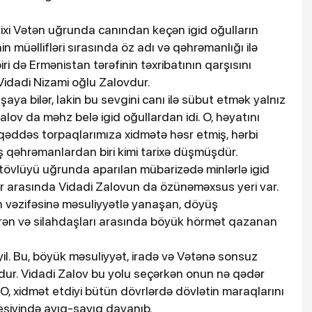
ixi Vətən uğrunda canından keçən igid oğulların
nin müəllifləri sırasında öz adı və qəhrəmanlığı ilə
i də Ermənistan tərəfinin təxribatının qarşısını
idadi Nizami oğlu Zalovdur.
aya bilər, lakin bu sevgini canı ilə sübut etmək yalnız
Zalov da məhz belə igid oğullardan idi. O, həyatını
qəddəs torpaqlarımıza xidmətə həsr etmiş, hərbi
 qəhrəmanlardan biri kimi tarixə düşmüşdür.
ütövlüyü uğrunda aparılan mübarizədə minlərlə igid
r arasında Vidadi Zalovun da özünəməxsus yeri var.
 vəzifəsinə məsuliyyətlə yanaşan, döyüş
etirən və silahdaşları arasında böyük hörmət qazanan
l. Bu, böyük məsuliyyət, iradə və Vətənə sonsuz
dur. Vidadi Zalov bu yolu seçərkən onun nə qədər
i. O, xidmət etdiyi bütün dövrlərdə dövlətin maraqlarını
eşiyində ayıq-sayıq dayanıb.