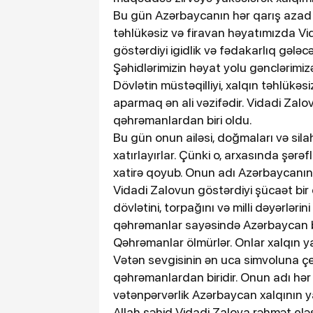
Bu gün Azərbaycanın hər qarış azad
təhlükəsiz və firavan həyatımızda Vid
göstərdiyi igidlik və fədakarlıq gələc
Şəhidlərimizin həyat yolu gənclərimi
Dövlətin müstəqilliyi, xalqın təhlükə
aparmaq ən ali vəzifədir. Vidadi Zal
qəhrəmanlardan biri oldu.
Bu gün onun ailəsi, doğmaları və sila
xatırlayırlar. Çünki o, arxasında şə
xatirə qoyub. Onun adı Azərbaycanın
Vidadi Zalovun göstərdiyi şücaət bir
dövlətini, torpağını və milli dəyərləri
qəhrəmanlar sayəsində Azərbaycan bu
Qəhrəmanlar ölmürlər. Onlar xalqın y
Vətən sevgisinin ən uca simvoluna çev
qəhrəmanlardan biridir. Onun adı hər 
vətənpərvərlik Azərbaycan xalqının
Allah şəhid Vidadi Zalova rəhmət elə