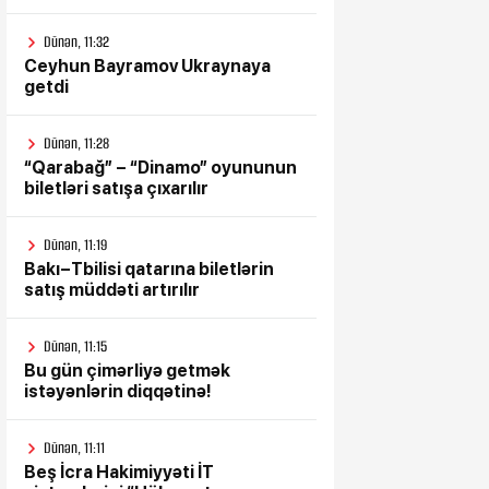
Dünən, 11:32
Ceyhun Bayramov Ukraynaya
getdi
Dünən, 11:28
“Qarabağ” – “Dinamo” oyununun
biletləri satışa çıxarılır
Dünən, 11:19
Bakı–Tbilisi qatarına biletlərin
satış müddəti artırılır
Dünən, 11:15
Bu gün çimərliyə getmək
istəyənlərin diqqətinə!
Dünən, 11:11
Beş İcra Hakimiyyəti İT