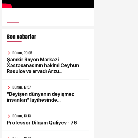
ULUSƏS TV
Son xəbərlər
Dünən, 20:06
Şəmkir Rayon Mərkəzi
Xəstəxanasının həkimi Ceyhun
Rəsulov və arvadı Arzu
Əskərovanın icra etdiyi mioma
əməliyyatından sonra qadının
Dünən, 17:57
ölümü ilə bağlı Şəmkir rayon
“Dəyişən dünyanın dəyişməz
prokrurluğunda araşdırma
insanları” layihəsində...
aparılır
Dünən, 13:13
Professor Dilqəm Quliyev - 76