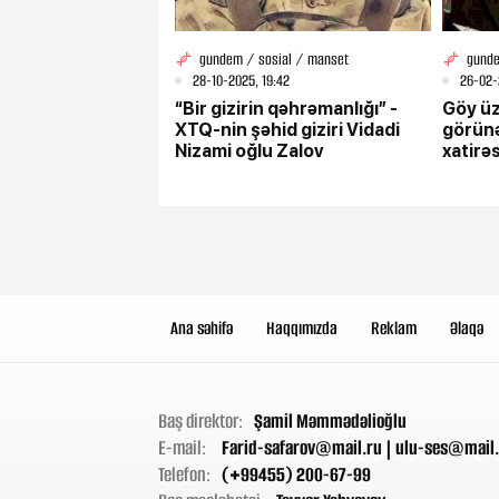
gundem / sosial / manset
gunde
28-10-2025, 19:42
26-02-
“Bir gizirin qəhrəmanlığı” -
Göy üz
XTQ-nin şəhid giziri Vidadi
görünə
Nizami oğlu Zalov
xatirə
Ana səhifə
Haqqımızda
Reklam
Əlaqə
Baş direktor:
Şamil Məmmədəlioğlu
E-mail:
Farid-safarov@mail.ru
|
ulu-ses@mail.
Telefon:
(+99455) 200-67-99