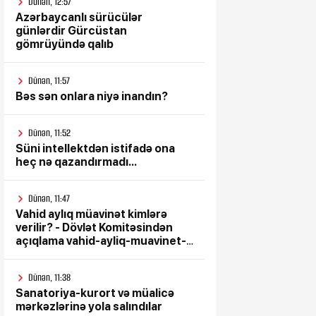
Dünən, 12:57
Azərbaycanlı sürücülər
günlərdir Gürcüstan
gömrüyündə qalıb
Dünən, 11:57
Bəs sən onlara niyə inandın?
Dünən, 11:52
Süni intellektdən istifadə ona
heç nə qazandırmadı...
Dünən, 11:47
Vahid aylıq müavinət kimlərə
verilir? - Dövlət Komitəsindən
açıqlama vahid-ayliq-muavinet-
kimlere-verilir
Dünən, 11:38
Sanatoriya-kurort və müalicə
mərkəzlərinə yola salındılar