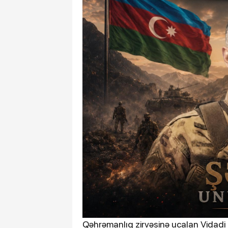
Qəhrəmanlıq zirvəsinə ucalan Vidadi