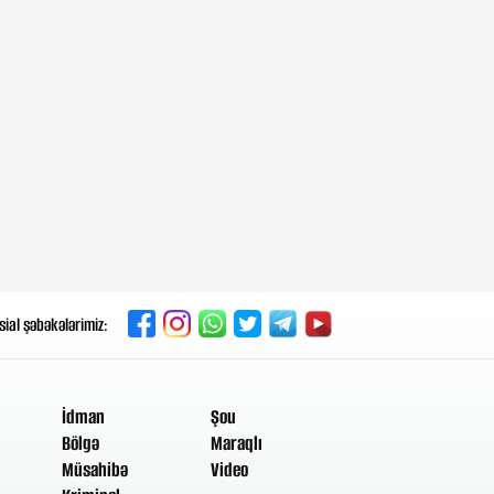
dəstəkləməyə hazırdır”
4-08-2026, 13:28
Göygöldə qanunsuz tikili
söküldü
4-08-2026, 13:24
Avqustun 15-dən qatarlar
“Nizami”-“28 May” arasında
işləməyəcək
4-08-2026, 13:20
sial şəbəkələrimiz:
“ATƏT məkanında qeyri-sabit
mühit hökm sürür”
4-08-2026, 10:54
İdman
Şou
“Azərişıq” Gədəbəydə yeni güc
Bölgə
Maraqlı
mərkəzləri quraşdırdı
Müsahibə
Video