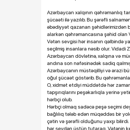
Azərbaycan xalqının qəhrəmanlıq tar
şücaəti ilə yazılıb. Bu şərəfli salnamə
əbədiyyət qazanan şəhidlərimizdən bir
alarkən qəhrəmancasına şəhid olan V
Vətən sevgisi hər insanın qəlbində yaş
seçilmiş insanlara nəsib olur. Vidadi 
Azərbaycan dövlətinə, xalqına və mü
andına son nəfəsinədək sadiq qalmış
Azərbaycanın müstəqilliyi və ərazi b
oğul şücaət göstərib. Bu qəhrəmanla
O, xidmət etdiyi müddətdə hər zaman
tapşırıqlarını peşəkarlıqla yerinə y
hərbçi olub.
Hərbçi olmaq sadəcə peşə seçimi deyi
bağlılıq tələb edən müqəddəs bir yol
çətin və şərəfli olduğunu yaxşı bilird
hər şeydən üstün tutaraq, Vətənin k