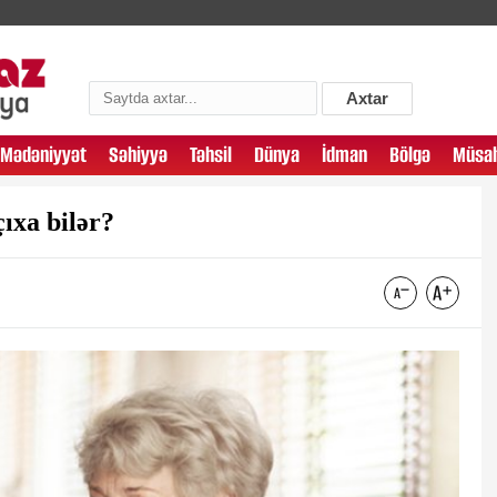
Axtar
Mədəniyyət
Səhiyyə
Təhsil
Dünya
İdman
Bölgə
Müsah
ıxa bilər?