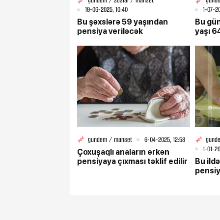
gundem / sosial / manset
gunde
19-06-2025, 10:40
1-07-20
Bu şəxslərə 59 yaşından
Bu gün
pensiya veriləcək
yaşı 6
gundem / manset
6-04-2025, 12:58
gunde
1-01-20
Çoxuşaqlı anaların erkən
pensiyaya çıxması təklif edilir
Bu ildə
pensiy