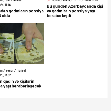
m / ust / manset
sosial / manset
1-07-2026, 11:46
24, 11:46
Bu gündən Azərbaycanda kişi
dən qadınların pensiya
və qadınların pensiya yaşı
4 oldu
bərabərləşdi
m / sosial / manset
26, 14:52
n qadın və kişilərin
a yaşı bərabərləşəcək