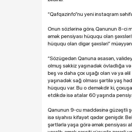
“Qafqazinfo”nu yeni instaqram səhifə
Onun sözlərinə görə, Qanunun 8-ci m
əmək pensiyası hüququ olan şəxsləri”
hüququ olan digər şəxsləri” müəyyən 
“Sözügedən Qanuna əsasən, valideynl
olmuş səkkiz yaşınadək övladlığa v
beş və daha çox uşağı olan və ya əlil 
yaşınadək sağ olması şərtilə yaş həd
hüququ var. Bu o deməkdir ki, çoxuşaq
etdikdə isə atalar 60 yaşında pensiya
Qanunun 9-cu maddəsinə güzəştli şə
isə siyahısı kifayət qədər genişdir. Bel
şərtlərlə yaşa görə əmək pensiyası a
yeraltı, əmək şəraiti xüsusilə zərərli v