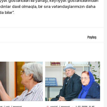
t göstəriciləri ilə yanaşı, keyfiyyət göstəricilərindən
qadınlar daxil olmaqla, bir sıra vətəndaşlarımızın daha
 bilər”.
Paylaş: