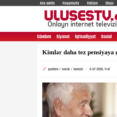
Ana səhifə
Haqqımızda
Reklam
Əlaqə
Gündəm
Siyasət
İqtisadiyyat
Sosial
Kimlər daha tez pensiyaya ç
gundem / sosial / manset
6-07-2026, 11:41