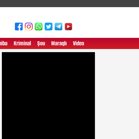
ibə
Kriminal
Şou
Maraqlı
Video