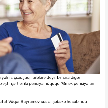
nız çoxuşaqlı ailələrə deyil, bir sıra digər
zəştli şərtlər ilə pensiya hüququ “Əmək pensiyaları
eputat Vüqar Bayramov sosial şəbəkə hesabında