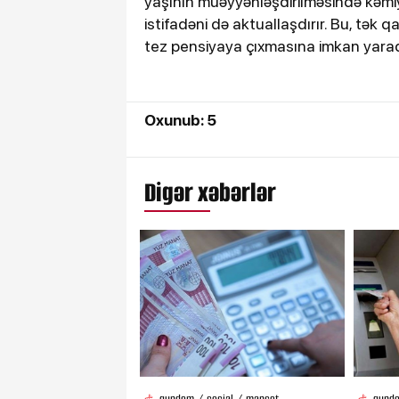
yaşının müəyyənləşdirilməsində kəmiyyə
istifadəni də aktuallaşdırır. Bu, tək 
tez pensiyaya çıxmasına imkan yarada
Oxunub: 5
Digər xəbərlər