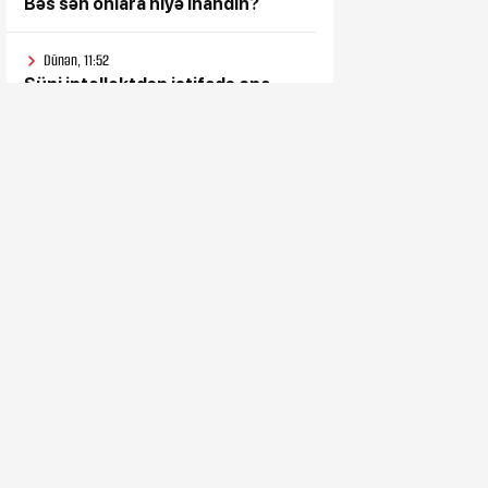
Bəs sən onlara niyə inandın?
Dünən, 11:52
Süni intellektdən istifadə ona
heç nə qazandırmadı...
Dünən, 11:47
Vahid aylıq müavinət kimlərə
verilir? - Dövlət Komitəsindən
açıqlama vahid-ayliq-muavinet-
kimlere-verilir
Dünən, 11:38
Sanatoriya-kurort və müalicə
mərkəzlərinə yola salındılar
Dünən, 11:32
Ceyhun Bayramov Ukraynaya
getdi
Dünən, 11:28