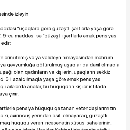
sində izləyin!
addəsi “uşaqlara görə güzəştli şərtlərlə yaşa görə
, 9-cu maddəsi isə “güzəştli şərtlərlə əmək pensiyası
edir:
ərini itirmiş və ya valideyn himayəsindən məhrum
ə ya qəyyumluğa götürülmüş uşaqlar da daxil olmaqla
uşağı olan qadınların və kişilərin, uşaqların səkkiz
di 5 il azaldılmaqla yaşa görə əmək pensiyası
lı ailələrdə analar, bu hüquqdan kişilər istifadə
ya çıxır.
rtlərlə pensiya hüququ qazanan vətəndaşlarımızın
ə ki, axırıncı iş yerindən asılı olmayaraq, güzəştli
lmaq hüququ verən incəsənətin xüsusi sahələrinin,
ə ağır olan işlərin Nazirlər Kabinetinin təsdiq etdiyi