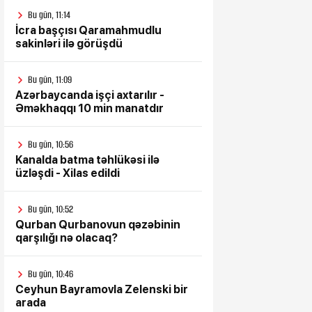
Bu gün, 11:14
İcra başçısı Qaramahmudlu
sakinləri ilə görüşdü
Bu gün, 11:09
Azərbaycanda işçi axtarılır -
Əməkhaqqı 10 min manatdır
Bu gün, 10:56
Kanalda batma təhlükəsi ilə
üzləşdi - Xilas edildi
Bu gün, 10:52
Qurban Qurbanovun qəzəbinin
qarşılığı nə olacaq?
Bu gün, 10:46
Ceyhun Bayramovla Zelenski bir
arada