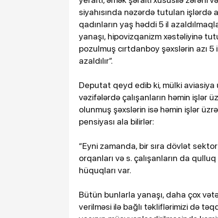
siyahısında nəzərdə tutulan işlərdə azı 
qadınların yaş həddi 5 il azaldılma
yanaşı, hipovizqanizm xəstəliyinə tutula
pozulmuş cırtdanboy şəxslərin azı 5 i
azaldılır”.
Deputat qeyd edib ki, mülki aviasiya
vəzifələrdə çalışanların həmin işlər ü
olunmuş şəxslərin isə həmin işlər üzrə
pensiyası ala bilirlər:
“Eyni zamanda, bir sıra dövlət sektor
orqanları və s. çalışanların da qull
hüquqları var.
Bütün bunlarla yanaşı, daha çox və
verilməsi ilə bağlı təkliflərimizi də t