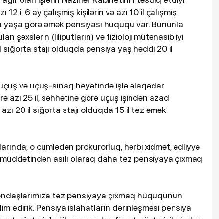
12 il 6 ay çalışmış kişilərin və azı 10 il çalışmış
qla yaşa görə əmək pensiyası hüququ var. Bununla
n şəxslərin (liliputların) və fizioloji mütənasibliyi
l sığorta stajı olduqda pensiya yaş həddi 20 il
 uçuş və uçuş-sınaq heyətində işlə əlaqədar
zrə azı 25 il, səhhətinə görə uçuş işindən azad
 azı 20 il sığorta stajı olduqda 15 il tez əmək
larında, o cümlədən prokurorluq, hərbi xidmət, ədliyyə
uq müddətindən asılı olaraq daha tez pensiyaya çıxmaq
təndaşlarımıza tez pensiyaya çıxmaq hüququnun
əqdim edirik. Pensiya islahatların dərinləşməsi pensiya