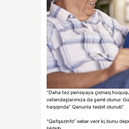
“Daha tez pensiyaya çıxmaq hüququ yal
vətəndaşlarımıza da şamil olunur. Gü
haqqında” Qanunla təsbit olunub”.
“Qafqazinfo” xəbər verir ki, bunu d
bildirib.