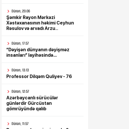
Dünən, 20:06
Şəmkir Rayon Mərkəzi
Xəstəxanasının həkimi Ceyhun
Rəsulov və arvadı Arzu
Əskərovanın icra etdiyi mioma
əməliyyatından sonra qadının
Dünən, 17:57
ölümü ilə bağlı Şəmkir rayon
“Dəyişən dünyanın dəyişməz
prokrurluğunda araşdırma
insanları” layihəsində...
aparılır
Dünən, 13:13
Professor Dilqəm Quliyev - 76
Dünən, 12:57
Azərbaycanlı sürücülər
günlərdir Gürcüstan
gömrüyündə qalıb
Dünən, 11:57