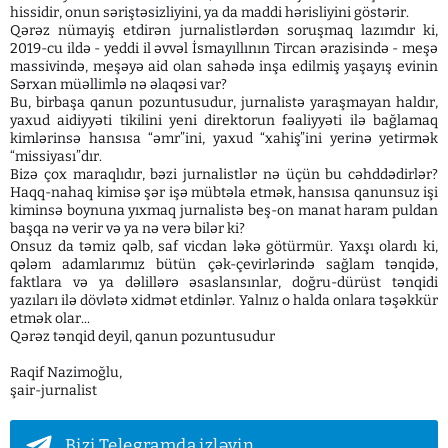
hissidir, onun səriştəsizliyini, ya da maddi hərisliyini göstərir.
Qərəz nümayiş etdirən jurnalistlərdən soruşmaq lazımdır ki,
2019-cu ildə - yeddi il əvvəl İsmayıllının Tircan ərazisində - meşə
massivində, meşəyə aid olan sahədə inşa edilmiş yaşayış evinin
Sərxan müəllimlə nə əlaqəsi var?
Bu, birbaşa qanun pozuntusudur, jurnalistə yaraşmayan haldır,
yaxud aidiyyəti tikilini yeni direktorun fəaliyyəti ilə bağlamaq
kimlərinsə hansısa “əmr”ini, yaxud “xahiş”ini yerinə yetirmək
“missiyası”dır.
Bizə çox maraqlıdır, bəzi jurnalistlər nə üçün bu cəhddədirlər?
Haqq-nahaq kimisə şər işə mübtəla etmək, hansısa qanunsuz işi
kiminsə boynuna yıxmaq jurnalistə beş-on manat haram puldan
başqa nə verir və ya nə verə bilər ki?
Onsuz da təmiz qəlb, saf vicdan ləkə götürmür. Yaxşı olardı ki,
qələm adamlarımız bütün çək-çevirlərində sağlam tənqidə,
faktlara və ya dəlillərə əsaslansınlar, doğru-dürüst tənqidi
yazıları ilə dövlətə xidmət etdinlər. Yalnız o halda onlara təşəkkür
etmək olar...
Qərəz tənqid deyil, qanun pozuntusudur
Raqif Nazimoğlu,
şair-jurnalist
Bizi Telegramda izləyin