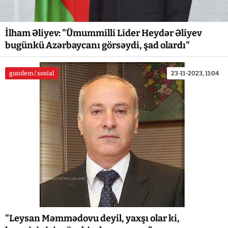
İlham Əliyev: "Ümummilli Lider Heydər Əliyev
bugünkü Azərbaycanı görsəydi, şad olardı"
gundem / sosial
23-11-2023, 11:04
"Leysan Məmmədovu deyil, yaxşı olar ki,