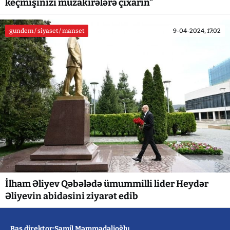
keçmişinizi müzakirələrə çıxarın”
gundem / siyaset / manset
9-04-2024, 17:02
İlham Əliyev Qəbələdə ümummilli lider Heydər
Əliyevin abidəsini ziyarət edib
Baş direktor:Şamil Məmmədəlioğlu