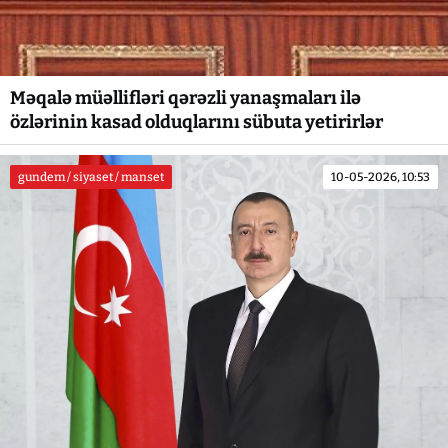
Məqalə müəllifləri qərəzli yanaşmaları ilə
özlərinin kasad olduqlarını sübuta yetirirlər
gundem / siyaset / manset
10-05-2026, 10:53