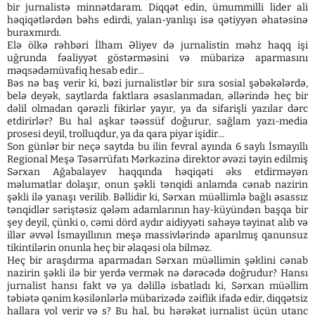
bir jurnalistə minnətdaram. Diqqət edin, ümummilli lider ali
həqiqətlərdən bəhs edirdi, yalan-yanlışı isə qətiyyən əhatəsinə
buraxmırdı.
Elə ölkə rəhbəri İlham Əliyev də jurnalistin məhz haqq işi
uğrunda fəaliyyət göstərməsini və mübarizə aparmasını
məqsədəmüvafiq hesab edir...
Bəs nə baş verir ki, bəzi jurnalistlər bir sıra sosial şəbəkələrdə,
belə deyək, saytlarda faktlara əsaslanmadan, əllərində heç bir
dəlil olmadan qərəzli fikirlər yayır, ya da sifarişli yazılar dərc
etdirirlər? Bu hal aşkar təəssüf doğurur, sağlam yazı-media
prosesi deyil, trolluqdur, ya da qara piyar işidir...
Son günlər bir neçə saytda bu ilin fevral ayında 6 saylı İsmayıllı
Regional Meşə Təsərrüfatı Mərkəzinə direktor əvəzi təyin edilmiş
Sərxan Ağabalayev haqqında həqiqəti əks etdirməyən
məlumatlar dolaşır, onun şəkli tənqidi anlamda cənab nazirin
şəkli ilə yanaşı verilib. Bəllidir ki, Sərxan müəllimlə bağlı əsassız
tənqidlər səriştəsiz qələm adamlarının hay-küyündən başqa bir
şey deyil, çünki o, cəmi dörd aydır aidiyyəti sahəyə təyinat alıb və
illər əvvəl İsmayıllının meşə massivlərində aparılmış qanunsuz
tikintilərin onunla heç bir əlaqəsi ola bilməz.
Heç bir araşdırma aparmadan Sərxan müəllimin şəklini cənab
nazirin şəkli ilə bir yerdə vermək nə dərəcədə doğrudur? Hansı
jurnalist hansı fakt və ya dəlillə isbatladı ki, Sərxan müəllim
təbiətə qənim kəsilənlərlə mübarizədə zəiflik ifadə edir, diqqətsiz
hallara yol verir və s? Bu hal, bu hərəkət jurnalist üçün utanc