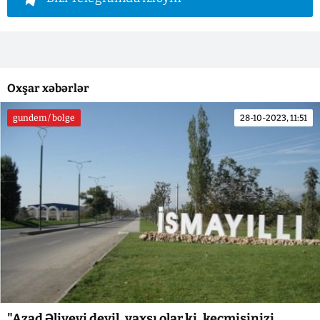
Oxşar xəbərlər
gundem / bolge
28-10-2023, 11:51
"Azad Əliyevi deyil, yaxşı olar ki, keçmişinizi