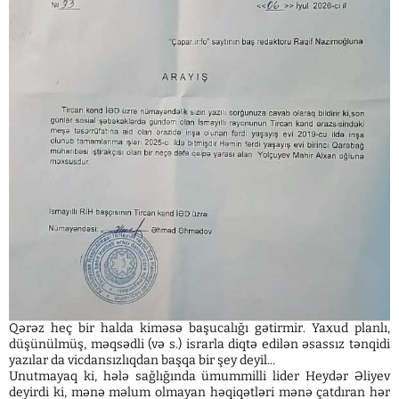
Qərəz heç bir halda kiməsə başucalığı gətirmir. Yaxud planlı,
düşünülmüş, məqsədli (və s.) israrla diqtə edilən əsassız tənqidi
yazılar da vicdansızlıqdan başqa bir şey deyil...
Unutmayaq ki, hələ sağlığında ümummilli lider Heydər Əliyev
deyirdi ki, mənə məlum olmayan həqiqətləri mənə çatdıran hər