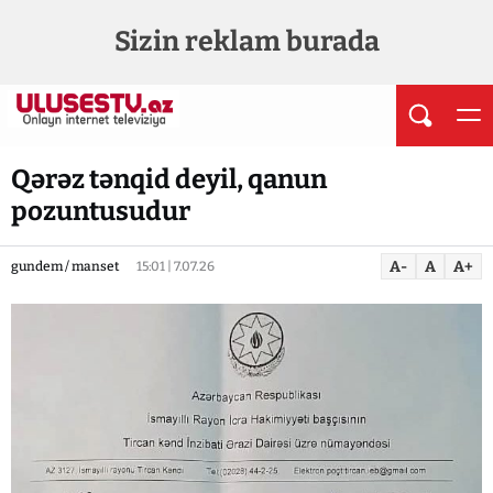
Sizin reklam burada
Qərəz tənqid deyil, qanun
pozuntusudur
A-
A
A+
gundem / manset
15:01 | 7.07.26