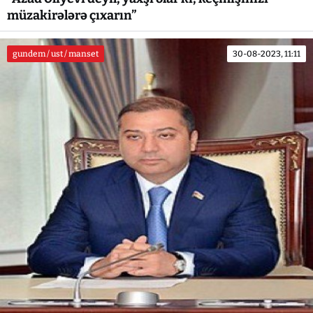
müzakirələrə çıxarın”
gundem / ust / manset
30-08-2023, 11:11