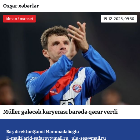
Oxşar xəbərlər
idman / manset
19-12-2023, 09:30
Müller gələcək karyerası barədə qərar verdi
Baş direktor:Şamil Məmmədəlioğlu
E-mail:
Farid-safarov@mail.ru
|
ulu-ses@mail.ru