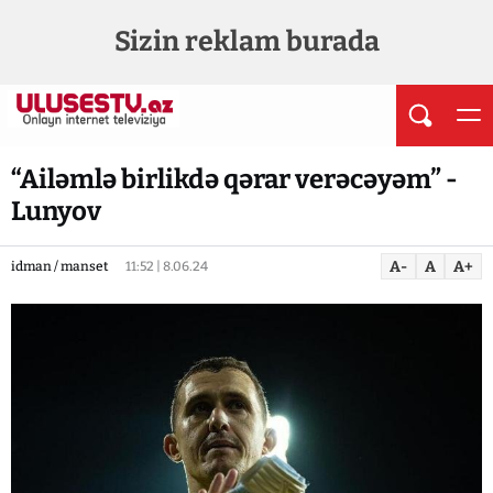
Sizin reklam burada
“Ailəmlə birlikdə qərar verəcəyəm” -
Lunyov
A-
A
A+
idman / manset
11:52 | 8.06.24