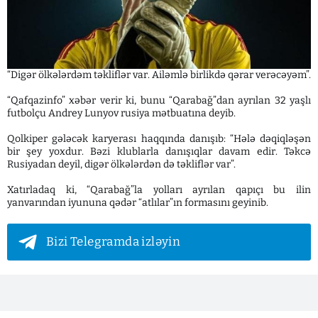
“Digər ölkələrdəm təkliflər var. Ailəmlə birlikdə qərar verəcəyəm”.
“Qafqazinfo” xəbər verir ki, bunu “Qarabağ”dan ayrılan 32 yaşlı
futbolçu Andrey Lunyov rusiya mətbuatına deyib.
Qolkiper gələcək karyerası haqqında danışıb: “Hələ dəqiqləşən
bir şey yoxdur. Bəzi klublarla danışıqlar davam edir. Təkcə
Rusiyadan deyil, digər ölkələrdən də təkliflər var”.
Xatırladaq ki, “Qarabağ”la yolları ayrılan qapıçı bu ilin
yanvarından iyununa qədər “atlılar”ın formasını geyinib.
Bizi Telegramda izləyin