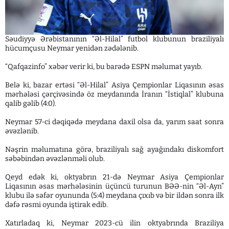
Səudiyyə Ərəbistanının “Əl-Hilal” futbol klubunun braziliyalı
hücumçusu Neymar yenidən zədələnib.
“Qafqazinfo” xəbər verir ki, bu barədə ESPN məlumat yayıb.
Belə ki, bazar ertəsi “Əl-Hilal” Asiya Çempionlar Liqasının əsas
mərhələsi çərçivəsində öz meydanında İranın “İstiqlal” klubuna
qalib gəlib (4:0).
Neymar 57-ci dəqiqədə meydana daxil olsa da, yarım saat sonra
əvəzlənib.
Nəşrin məlumatına görə, braziliyalı sağ ayağındakı diskomfort
səbəbindən əvəzlənməli olub.
Qeyd edək ki, oktyabrın 21-də Neymar Asiya Çempionlar
Liqasının əsas mərhələsinin üçüncü turunun BƏƏ-nin “Əl-Ayn”
klubu ilə səfər oyununda (5:4) meydana çıxıb və bir ildən sonra ilk
dəfə rəsmi oyunda iştirak edib.
Xatırladaq ki, Neymar 2023-cü ilin oktyabrında Braziliya