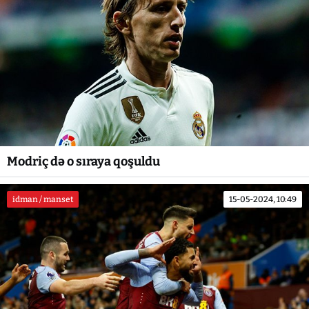
Modriç də o sıraya qoşuldu
idman / manset
15-05-2024, 10:49