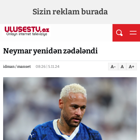
Sizin reklam burada
Neymar yenidən zədələndi
A-
A
A+
idman / manset
08:26 | 5.11.24