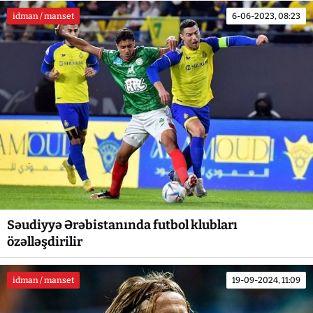
idman / manset
6-06-2023, 08:23
Səudiyyə Ərəbistanında futbol klubları
özəlləşdirilir
idman / manset
19-09-2024, 11:09