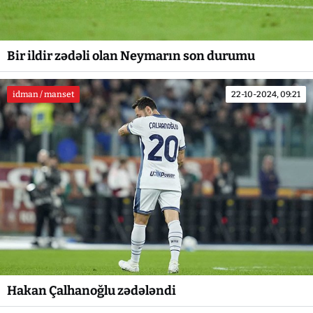
Bir ildir zədəli olan Neymarın son durumu
idman / manset
22-10-2024, 09:21
Hakan Çalhanoğlu zədələndi