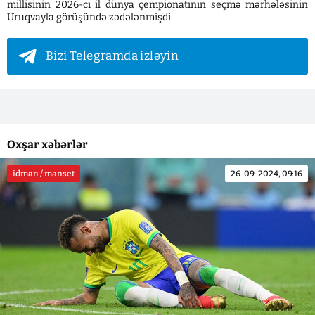
millisinin 2026-cı il dünya çempionatının seçmə mərhələsinin
Uruqvayla görüşündə zədələnmişdi.
Bizi Telegramda izləyin
Oxşar xəbərlər
idman / manset
26-09-2024, 09:16