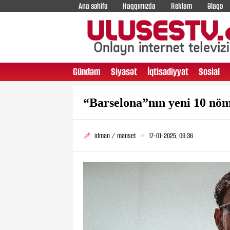
Ana səhifə
Haqqımızda
Reklam
Əlaqə
Gündəm
Siyasət
İqtisadiyyat
Sosial
“Barselona”nın yeni 10 nöm
idman / manset
17-01-2025, 09:36