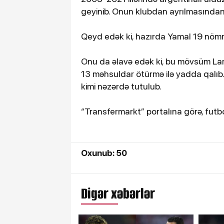
geyinib. Onun klubdan ayrılmasından
Qeyd edək ki, hazırda Yamal 19 nömrə
Onu da əlavə edək ki, bu mövsüm Lami
13 məhsuldar ötürmə ilə yadda qalıb.
kimi nəzərdə tutulub.
“Transfermarkt” portalına görə, futb
Oxunub: 50
Digər xəbərlər