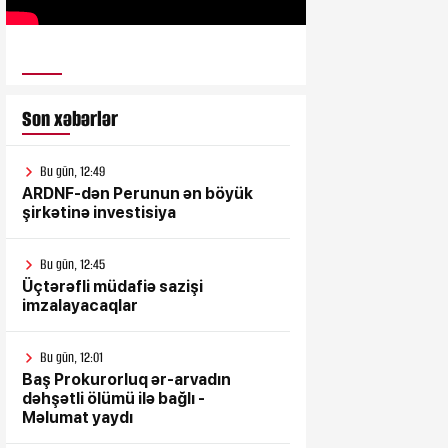
ULUSƏS TV
Son xəbərlər
Bu gün, 12:49
ARDNF-dən Perunun ən böyük
şirkətinə investisiya
Bu gün, 12:45
Üçtərəfli müdafiə sazişi
imzalayacaqlar
Bu gün, 12:01
Baş Prokurorluq ər-arvadın
dəhşətli ölümü ilə bağlı -
Məlumat yaydı