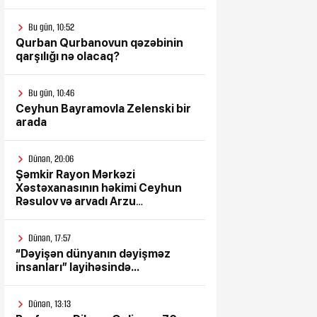
Bu gün, 10:52
Qurban Qurbanovun qəzəbinin
qarşılığı nə olacaq?
Bu gün, 10:46
Ceyhun Bayramovla Zelenski bir
arada
Dünən, 20:06
Şəmkir Rayon Mərkəzi
Xəstəxanasının həkimi Ceyhun
Rəsulov və arvadı Arzu
Əskərovanın icra etdiyi mioma
əməliyyatından sonra qadının
Dünən, 17:57
ölümü ilə bağlı Şəmkir rayon
“Dəyişən dünyanın dəyişməz
prokrurluğunda araşdırma
insanları” layihəsində...
aparılır
Dünən, 13:13