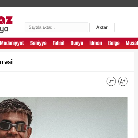
Axtar
Mədəniyyət
Səhiyyə
Təhsil
Dünya
İdman
Bölgə
Müsah
rəsi