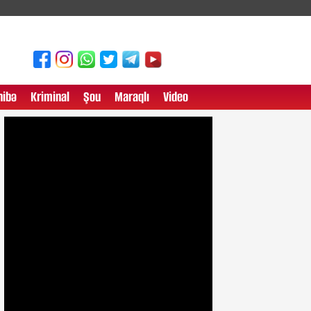
ibə
Kriminal
Şou
Maraqlı
Video