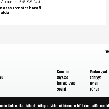
 / manset
16-05-2023, 08:18
n əsas transfer hədəfi
 oldu
So
Gündəm
Mədəniyyət
ru
Siyasət
Səhiyyə
İqtisadiyyat
Təhsil
Sosial
Dünya
an istifadə etdikdə istinad mütləqdir. Məlumat internet səhifələrində istifadə edi