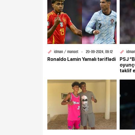
idman / manset
20-09-2024, 09:12
idman
Ronaldo Lamin Yamalı təriflədi
PSJ “B
oyunç
təklif 