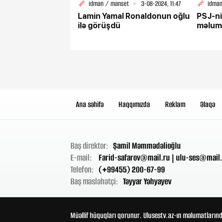
idman / manset
3-08-2024, 11:47
idman
Lamin Yamal Ronaldonun oğlu
PSJ-ni
ilə görüşdü
məlum
Ana səhifə
Haqqımızda
Reklam
Əlaqə
Baş direktor:
Şamil Məmmədəlioğlu
E-mail:
Farid-safarov@mail.ru
|
ulu-ses@mail.
Telefon:
(+99455) 200-67-99
Baş məsləhətçi:
Təyyar Yəhyayev
Müəllif hüquqları qorunur. Ulusestv.az-ın məlumatlarınd