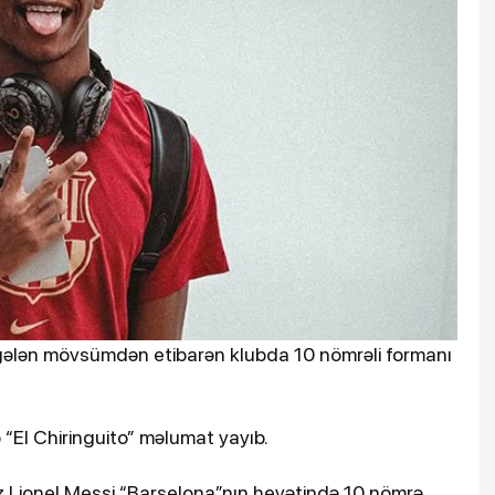
 gələn mövsümdən etibarən klubda 10 nömrəli formanı
ə “El Chiringuito” məlumat yayıb.
uz Lionel Messi “Barselona”nın heyətində 10 nömrə