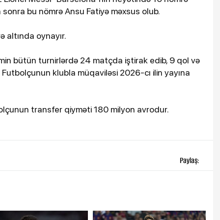
 sonra bu nömrə Ansu Fatiyə məxsus olub.
 altında oynayır.
n bütün turnirlərdə 24 matçda iştirak edib, 9 qol və
 Futbolçunun klubla müqaviləsi 2026-cı ilin yayına
olçunun transfer qiyməti 180 milyon avrodur.
Paylaş: