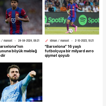
 / manset
24-04-2024, 08:21
idman / manset
2-10-2023, 10:21
arselona”nın
“Barselona” 16 yaşlı
usuna böyük məbləğ
futbolçuya bir milyard avro
edir
qiymət qoyub