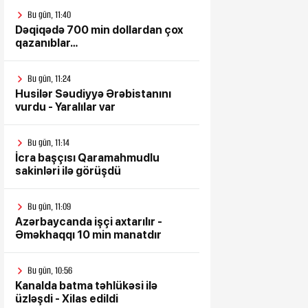
Bu gün, 11:40
Dəqiqədə 700 min dollardan çox
qazanıblar…
Bu gün, 11:24
Husilər Səudiyyə Ərəbistanını
vurdu - Yaralılar var
Bu gün, 11:14
İcra başçısı Qaramahmudlu
sakinləri ilə görüşdü
Bu gün, 11:09
Azərbaycanda işçi axtarılır -
Əməkhaqqı 10 min manatdır
Bu gün, 10:56
Kanalda batma təhlükəsi ilə
üzləşdi - Xilas edildi