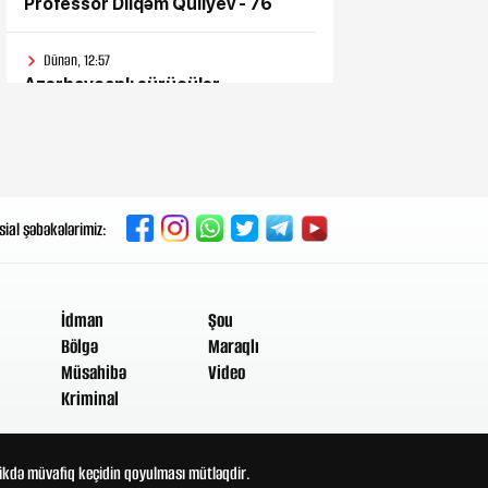
Professor Dilqəm Quliyev - 76
Dünən, 12:57
Azərbaycanlı sürücülər
günlərdir Gürcüstan
gömrüyündə qalıb
Dünən, 11:57
Bəs sən onlara niyə inandın?
sial şəbəkələrimiz:
Dünən, 11:52
Süni intellektdən istifadə ona
heç nə qazandırmadı...
İdman
Şou
Bölgə
Maraqlı
Dünən, 11:47
Müsahibə
Video
Vahid aylıq müavinət kimlərə
Kriminal
verilir? - Dövlət Komitəsindən
açıqlama vahid-ayliq-muavinet-
kimlere-verilir
ldikdə müvafiq keçidin qoyulması mütləqdir.
Dünən, 11:38