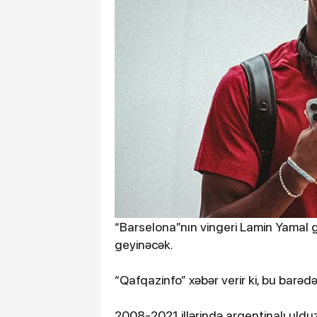
“Barselona”nın vingeri Lamin Yamal
geyinəcək.
“Qafqazinfo” xəbər verir ki, bu barəd
2008-2021 illərində argentinalı uld