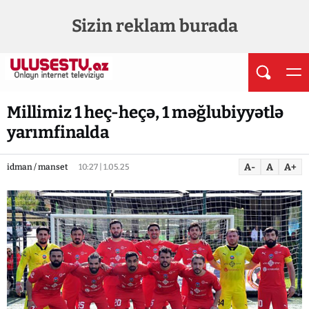
Sizin reklam burada
Millimiz 1 heç-heçə, 1 məğlubiyyətlə
yarımfinalda
A-
A
A+
idman / manset
10:27 | 1.05.25