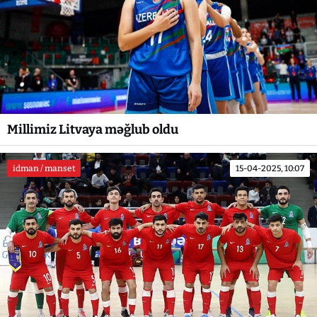
Millimiz Litvaya məğlub oldu
idman / manset
15-04-2025, 10:07