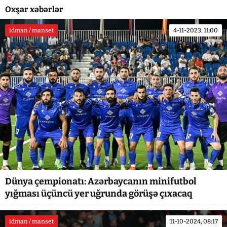
Oxşar xəbərlər
idman / manset
4-11-2023, 11:00
Dünya çempionatı: Azərbaycanın minifutbol
yığması üçüncü yer uğrunda görüşə çıxacaq
idman / manset
11-10-2024, 08:17