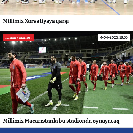
Millimiz Xorvatiyaya qarşı
idman / manset
4-04-2025, 18:56
Millimiz Macarıstanla bu stadionda oynayacaq