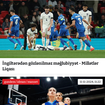
İngiltərədən gözlənilməz məğlubiyyət - Millətlər
Liqası
gundem / idman / manset
11-11-2024, 11:22