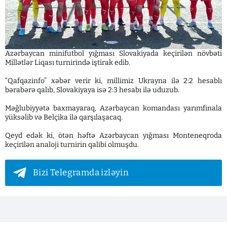
Azərbaycan minifutbol yığması Slovakiyada keçirilən növbəti
Millətlər Liqası turnirində iştirak edib.
“Qafqazinfo” xəbər verir ki, millimiz Ukrayna ilə 2:2 hesablı
bərabərə qalıb, Slovakiyaya isə 2:3 hesabı ilə uduzub.
Məğlubiyyətə baxmayaraq, Azərbaycan komandası yarımfinala
yüksəlib və Belçika ilə qarşılaşacaq.
Qeyd edək ki, ötən həftə Azərbaycan yığması Monteneqroda
keçirilən analoji turnirin qalibi olmuşdu.
Bizi Telegramda izləyin