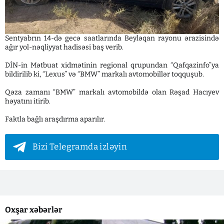
Sentyabrın 14-də gecə saatlarında Beyləqan rayonu ərazisində
ağır yol-nəqliyyat hadisəsi baş verib.
DİN-in Mətbuat xidmətinin regional qrupundan “Qafqazinfo”ya
bildirilib ki, “Lexus” və “BMW” markalı avtomobillər toqquşub.
Qəza zamanı “BMW” markalı avtomobildə olan Rəşad Hacıyev
həyatını itirib.
Faktla bağlı araşdırma aparılır.
Bizi Telegramda izləyin
Oxşar xəbərlər