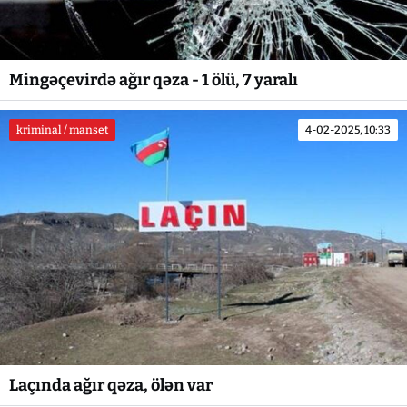
Mingəçevirdə ağır qəza - 1 ölü, 7 yaralı
kriminal / manset
4-02-2025, 10:33
Laçında ağır qəza, ölən var