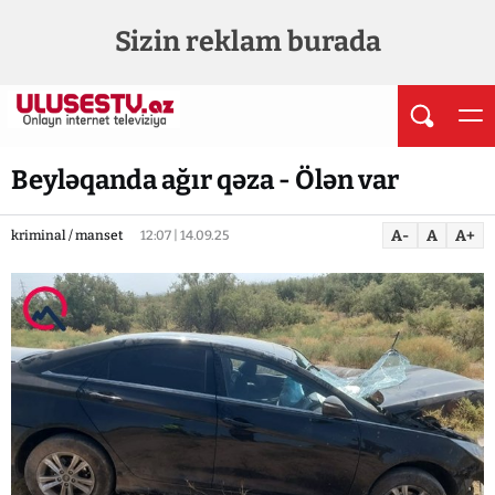
Sizin reklam burada
Beyləqanda ağır qəza - Ölən var
A-
A
A+
kriminal / manset
12:07 | 14.09.25