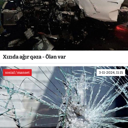
Xızıda ağır qəza - Ölən var
sosial / manset
3-11-2024, 11:15