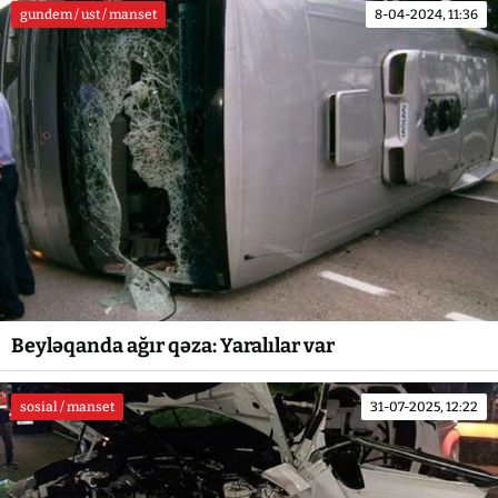
gundem / ust / manset
8-04-2024, 11:36
Beyləqanda ağır qəza: Yaralılar var
sosial / manset
31-07-2025, 12:22