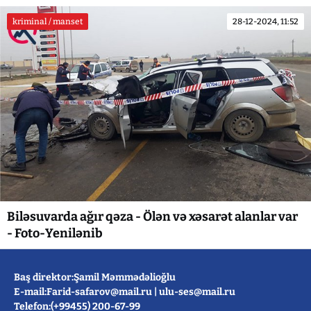
kriminal / manset
28-12-2024, 11:52
Biləsuvarda ağır qəza - Ölən və xəsarət alanlar var
- Foto-Yenilənib
Baş direktor:Şamil Məmmədəlioğlu
E-mail:
Farid-safarov@mail.ru
|
ulu-ses@mail.ru
Telefon:(+99455) 200-67-99