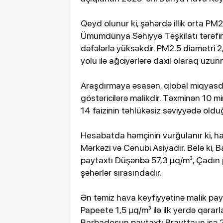
Qeyd olunur ki, şəhərdə illik orta PM2
Ümumdünya Səhiyyə Təşkilatı tərəfin
dəfələrlə yüksəkdir. PM2.5 diametri 2
yolu ilə ağciyərlərə daxil olaraq uzun
Araşdırmaya əsasən, qlobal miqyasda
göstəricilərə malikdir. Təxminən 10 
14 faizinin təhlükəsiz səviyyədə olduğu 
Hesabatda həmçinin vurğulanır ki, ha
Mərkəzi və Cənubi Asiyadır. Belə ki,
paytaxtı Düşənbə 57,3 µq/m³, Çadın pa
şəhərlər sırasındadır.
Ən təmiz hava keyfiyyətinə malik payt
Papeete 1,5 µq/m³ ilə ilk yerdə qərar
Barbadosun paytaxtı Brayttaun isə 2,6