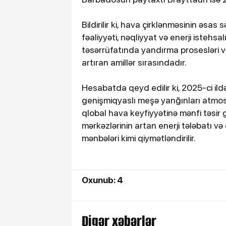
Bildirilir ki, hava çirklənməsinin əsas
fəaliyyəti, nəqliyyat və enerji istehsa
təsərrüfatında yandırma prosesləri v
artıran amillər sırasındadır.
Hesabatda qeyd edilir ki, 2025-ci i
genişmiqyaslı meşə yanğınları atmosf
qlobal hava keyfiyyətinə mənfi təsir 
mərkəzlərinin artan enerji tələbatı və
mənbələri kimi qiymətləndirilir.
Oxunub: 4
Digər xəbərlər