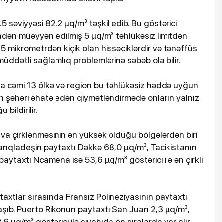
.5 səviyyəsi 82,2 µq/m³ təşkil edib. Bu göstərici
dən müəyyən edilmiş 5 µq/m³ təhlükəsiz limitdən
,5 mikrometrdən kiçik olan hissəciklərdir və tənəffüs
müddətli sağlamlıq problemlərinə səbəb ola bilir.
 cəmi 13 ölkə və region bu təhlükəsiz həddə uyğun
min şəhəri əhatə edən qiymətləndirmədə onların yalnız
bildirilir.
va çirklənməsinin ən yüksək olduğu bölgələrdən biri
 Banqladeşin paytaxtı Dəkkə 68,0 µq/m³, Tacikistanın
ytaxtı Ncamena isə 53,6 µq/m³ göstərici ilə ən çirkli
axtlar sırasında Fransız Polineziyasının paytaxtı
laşıb. Puerto Rikonun paytaxtı San Juan 2,3 µq/m³,
 µq/m³ göstərici ilə siyahıda ön sıralarda yer alır.