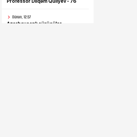
Professor Dilqəm Quliyev - 76
Dünən, 12:57
Azərbaycanlı sürücülər
günlərdir Gürcüstan
gömrüyündə qalıb
Dünən, 11:57
Bəs sən onlara niyə inandın?
Dünən, 11:52
Süni intellektdən istifadə ona
heç nə qazandırmadı...
Dünən, 11:47
Vahid aylıq müavinət kimlərə
verilir? - Dövlət Komitəsindən
açıqlama vahid-ayliq-muavinet-
kimlere-verilir
Dünən, 11:38