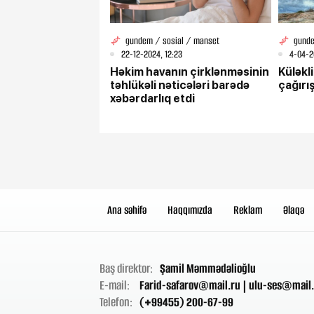
gundem / sosial / manset
gunde
22-12-2024, 12:23
4-04-2
Həkim havanın çirklənməsinin
Küləkli
təhlükəli nəticələri barədə
çağırı
xəbərdarlıq etdi
Ana səhifə
Haqqımızda
Reklam
Əlaqə
Baş direktor:
Şamil Məmmədəlioğlu
E-mail:
Farid-safarov@mail.ru
|
ulu-ses@mail.
Telefon:
(+99455) 200-67-99