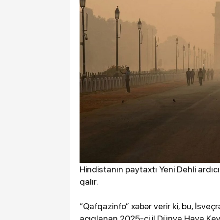
Hindistanın paytaxtı Yeni Dehli ardıcıl 
qalır.
“Qafqazinfo” xəbər verir ki, bu, İsveç
açıqlanan 2025-ci il Dünya Hava Keyf