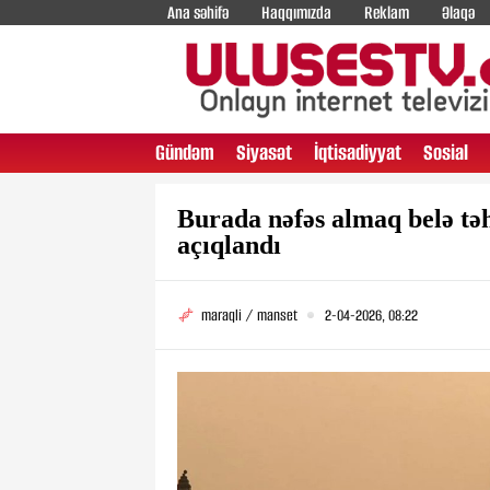
Ana səhifə
Haqqımızda
Reklam
Əlaqə
Gündəm
Siyasət
İqtisadiyyat
Sosial
Burada nəfəs almaq belə təh
açıqlandı
maraqli / manset
2-04-2026, 08:22