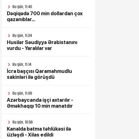
Bu gün, 11:40
Dəqiqədə 700 min dollardan çox
qazanıblar…
Bu gün, 11:24
Husilər Səudiyyə Ərəbistanını
vurdu - Yaralılar var
Bu gün, 11:14
İcra başçısı Qaramahmudlu
sakinləri ilə görüşdü
Bu gün, 11:09
Azərbaycanda işçi axtarılır -
Əməkhaqqı 10 min manatdır
Bu gün, 10:56
Kanalda batma təhlükəsi ilə
üzləşdi - Xilas edildi