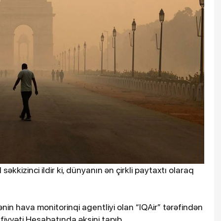
səkkizinci ildir ki, dünyanın ən çirkli paytaxtı olaraq
rənin hava monitorinqi agentliyi olan “IQAir” tərəfindən
iyyəti Hesabatında əksini tapıb.