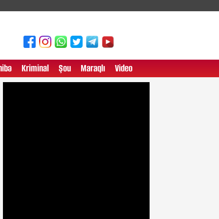
ibə
Kriminal
Şou
Maraqlı
Video