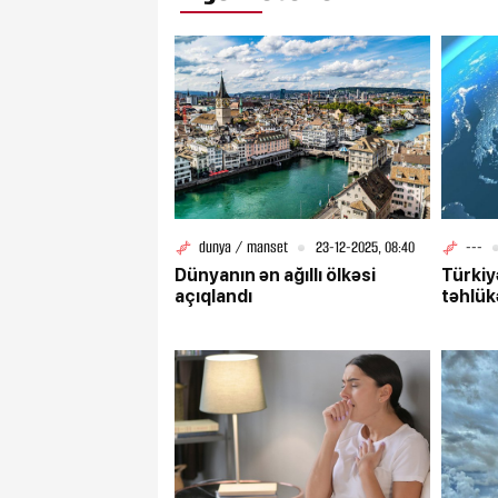
dunya / manset
23-12-2025, 08:40
---
Dünyanın ən ağıllı ölkəsi
Türkiy
açıqlandı
təhlük