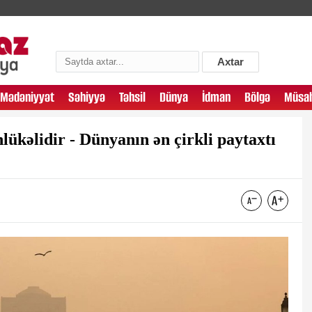
Axtar
Mədəniyyət
Səhiyyə
Təhsil
Dünya
İdman
Bölgə
Müsah
lükəlidir - Dünyanın ən çirkli paytaxtı