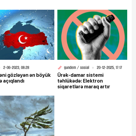
2-06-2023, 08:28
gundem / sosial
20-12-2025, 17:17
əni gözləyən ən böyük
Ürək-damar sistemi
ə açıqlandı
təhlükədə: Elektron
siqaretlərə maraq artır