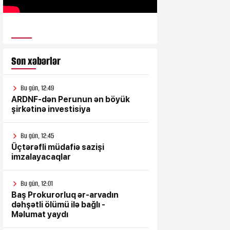
ULUSƏS TV
Son xəbərlər
Bu gün, 12:49
ARDNF-dən Perunun ən böyük
şirkətinə investisiya
Bu gün, 12:45
Üçtərəfli müdafiə sazişi
imzalayacaqlar
Bu gün, 12:01
Baş Prokurorluq ər-arvadın
dəhşətli ölümü ilə bağlı -
Məlumat yaydı