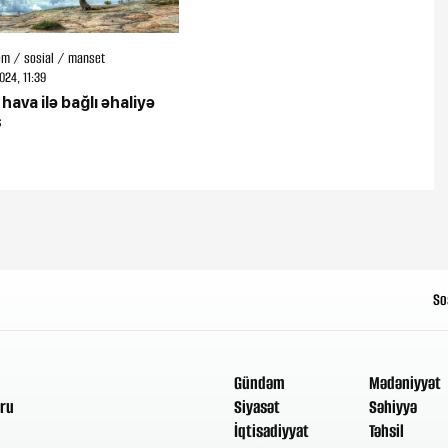
m / sosial / manset
024, 11:39
 hava ilə bağlı əhaliyə
ş
So
Gündəm
Mədəniyyət
ru
Siyasət
Səhiyyə
İqtisadiyyat
Təhsil