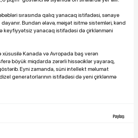
 səbəbləri sırasında qalıq yanacaq istifadəsi, sənaye
lı dayanır. Bundan əlavə, məişət isitmə sistemləri, kənd
ə keyfiyyətsiz yanacaq istifadəsi də çirklənməni
ldə xüsusilə Kanada və Avropada baş verən
erə böyük miqdarda zərərli hissəciklər yayaraq,
göstərib. Eyni zamanda, süni intellekt məlumat
 dizel generatorlarının istifadəsi də yeni çirklənmə
Paylaş: