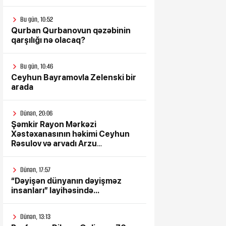
Bu gün, 10:52
Qurban Qurbanovun qəzəbinin
qarşılığı nə olacaq?
Bu gün, 10:46
Ceyhun Bayramovla Zelenski bir
arada
Dünən, 20:06
Şəmkir Rayon Mərkəzi
Xəstəxanasının həkimi Ceyhun
Rəsulov və arvadı Arzu
Əskərovanın icra etdiyi mioma
əməliyyatından sonra qadının
Dünən, 17:57
ölümü ilə bağlı Şəmkir rayon
“Dəyişən dünyanın dəyişməz
prokrurluğunda araşdırma
insanları” layihəsində...
aparılır
Dünən, 13:13