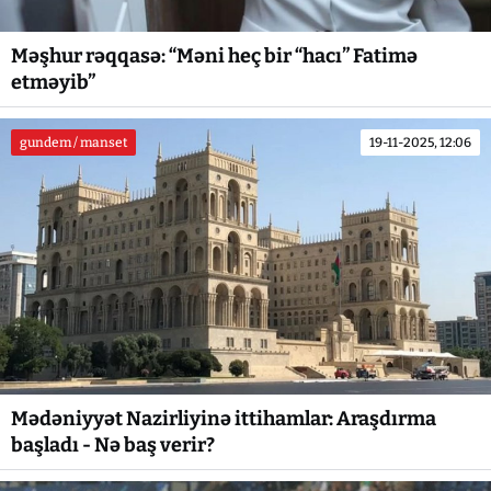
Məşhur rəqqasə: “Məni heç bir “hacı” Fatimə
etməyib”
gundem / manset
19-11-2025, 12:06
Mədəniyyət Nazirliyinə ittihamlar: Araşdırma
başladı - Nə baş verir?