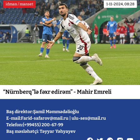
idman / manset
1-11-2024, 08:28
“Nürnberq”lə fəxr edirəm” - Mahir Emreli
Baş direktor:Şamil Məmmədəlioğlu
E-mail:
Farid-safarov@mail.ru
|
ulu-ses@mail.ru
Telefon:(+99455) 200-67-99
Baş məsləhətçi: Təyyar Yəhyayev