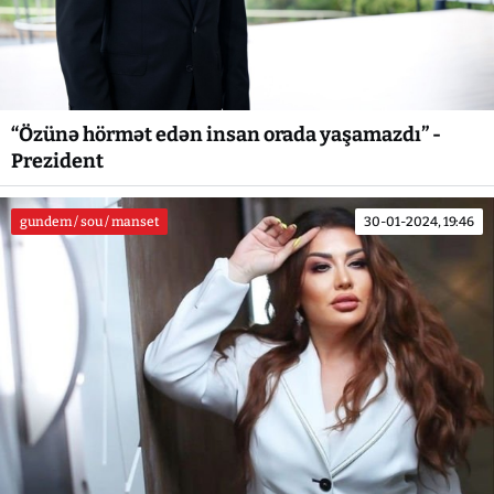
“Özünə hörmət edən insan orada yaşamazdı” -
Prezident
gundem / sou / manset
30-01-2024, 19:46