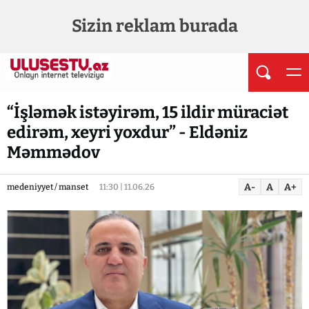
Sizin reklam burada
“İşləmək istəyirəm, 15 ildir müraciət
edirəm, xeyri yoxdur” - Eldəniz
Məmmədov
A-
A
A+
medeniyyet / manset
11:30 | 11.06.26