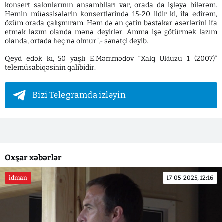
konsert salonlarının ansamblları var, orada da işləyə bilərəm.
Həmin müəssisələrin konsertlərində 15-20 ildir ki, ifa edirəm,
özüm orada çalışmıram. Həm də ən çətin bəstəkar əsərlərini ifa
etmək lazım olanda mənə deyirlər. Amma işə götürmək lazım
olanda, ortada heç nə olmur”,- sənətçi deyib.
Qeyd edək ki, 50 yaşlı E.Məmmədov “Xalq Ulduzu 1 (2007)”
telemüsabiqəsinin qalibidir.
Bizi Telegramda izləyin
Oxşar xəbərlər
idman
17-05-2025, 12:16