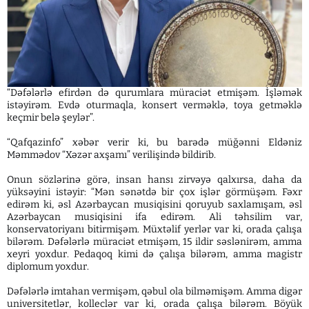
“Dəfələrlə efirdən də qurumlara müraciət etmişəm. İşləmək
istəyirəm. Evdə oturmaqla, konsert verməklə, toya getməklə
keçmir belə şeylər”.
“Qafqazinfo” xəbər verir ki, bu barədə müğənni Eldəniz
Məmmədov “Xəzər axşamı” verilişində bildirib.
Onun sözlərinə görə, insan hansı zirvəyə qalxırsa, daha da
yüksəyini istəyir: “Mən sənətdə bir çox işlər görmüşəm. Fəxr
edirəm ki, əsl Azərbaycan musiqisini qoruyub saxlamışam, əsl
Azərbaycan musiqisini ifa edirəm. Ali təhsilim var,
konservatoriyanı bitirmişəm. Müxtəlif yerlər var ki, orada çalışa
bilərəm. Dəfələrlə müraciət etmişəm, 15 ildir səslənirəm, amma
xeyri yoxdur. Pedaqoq kimi də çalışa bilərəm, amma magistr
diplomum yoxdur.
Dəfələrlə imtahan vermişəm, qəbul ola bilməmişəm. Amma digər
universitetlər, kolleclər var ki, orada çalışa bilərəm. Böyük