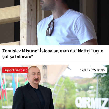
Tomislav Mişura: "İstəsələr, mən də "Neftçi" üçün
çalışa bilərəm"
siyaset / manset
15-09-2025, 08:06