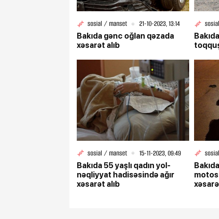
sosial / manset
21-10-2023, 13:14
sosia
Bakıda gənc oğlan qəzada
Bakıda
xəsarət alıb
toqquş
sosial / manset
15-11-2023, 09:49
sosia
Bakıda 55 yaşlı qadın yol-
Bakıda
nəqliyyat hadisəsində ağır
motosi
xəsarət alıb
xəsarə