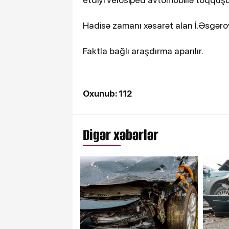
Hadisə zamanı xəsarət alan İ.Əsgərov t
Faktla bağlı araşdırma aparılır.
Oxunub: 112
Digər xəbərlər