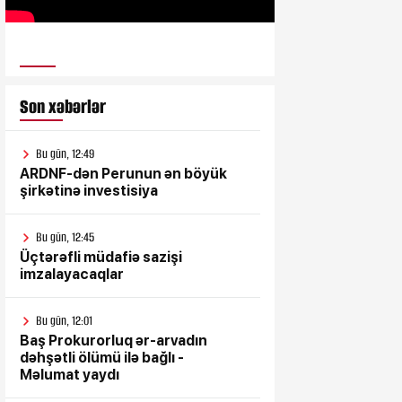
ULUSƏS TV
Son xəbərlər
Bu gün, 12:49
ARDNF-dən Perunun ən böyük
şirkətinə investisiya
Bu gün, 12:45
Üçtərəfli müdafiə sazişi
imzalayacaqlar
Bu gün, 12:01
Baş Prokurorluq ər-arvadın
dəhşətli ölümü ilə bağlı -
Məlumat yaydı