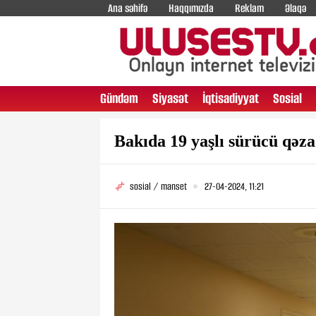
Ana səhifə
Haqqımızda
Reklam
Əlaqə
Gündəm
Siyasət
İqtisadiyyat
Sosial
Bakıda 19 yaşlı sürücü qəza
sosial / manset
27-04-2024, 11:21