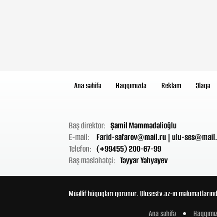
Ana səhifə
Haqqımızda
Reklam
Əlaqə
Baş direktor:
Şamil Məmmədəlioğlu
E-mail:
Farid-safarov@mail.ru
|
ulu-ses@mail.
Telefon:
(+99455) 200-67-99
Baş məsləhətçi:
Təyyar Yəhyayev
Müəllif hüquqları qorunur. Ulusestv.az-ın məlumatlarınd
Ana səhifə
Haqqımı