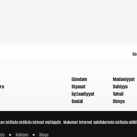
So
Gündəm
Mədəniyyət
ru
Siyasət
Səhiyyə
İqtisadiyyat
Təhsil
Sosial
Dünya
an istifadə etdikdə istinad mütləqdir. Məlumat internet səhifələrində istifadə edi
zda
Reklam
Əlaqə