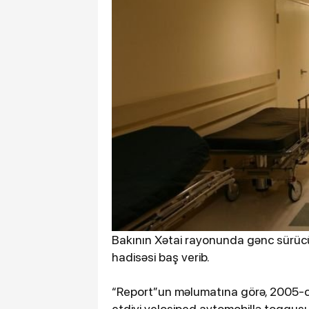
Bakının Xətai rayonunda gənc sürücü
hadisəsi baş verib.
“Report”un məlumatına görə, 2005-ci 
etdiyi velosiped avtomobillə toqquş