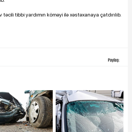
əcili tibbi yardımın köməyi ilə xəstəxanaya çatdırılıb.
Paylaş: