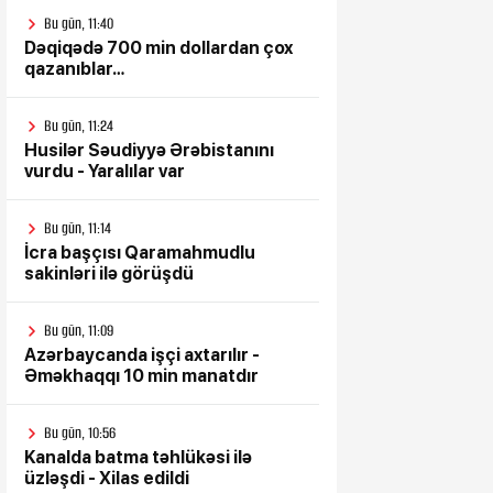
Bu gün, 11:40
Dəqiqədə 700 min dollardan çox
qazanıblar…
Bu gün, 11:24
Husilər Səudiyyə Ərəbistanını
vurdu - Yaralılar var
Bu gün, 11:14
İcra başçısı Qaramahmudlu
sakinləri ilə görüşdü
Bu gün, 11:09
Azərbaycanda işçi axtarılır -
Əməkhaqqı 10 min manatdır
Bu gün, 10:56
Kanalda batma təhlükəsi ilə
üzləşdi - Xilas edildi