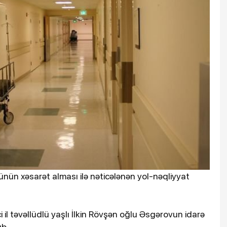
nün xəsarət alması ilə nəticələnən yol-nəqliyyat
il təvəllüdlü yaşlı İlkin Rövşən oğlu Əsgərovun idarə
ub.