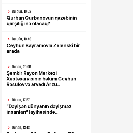
Bu gün, 10:52
Qurban Qurbanovun qəzəbinin
qarşılığı nə olacaq?
Bu gün, 10:46
Ceyhun Bayramovla Zelenski bir
arada
Dünən, 20:06
Şəmkir Rayon Mərkəzi
Xəstəxanasının həkimi Ceyhun
Rəsulov və arvadı Arzu
Əskərovanın icra etdiyi mioma
əməliyyatından sonra qadının
Dünən, 17:57
ölümü ilə bağlı Şəmkir rayon
“Dəyişən dünyanın dəyişməz
prokrurluğunda araşdırma
insanları” layihəsində...
aparılır
Dünən, 13:13