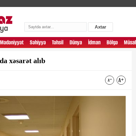
Axtar
Mədəniyyət
Səhiyyə
Təhsil
Dünya
İdman
Bölgə
Müsah
da xəsarət alıb