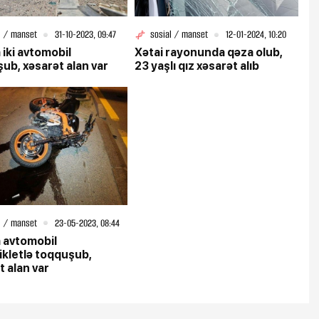
l / manset
31-10-2023, 09:47
sosial / manset
12-01-2024, 10:20
 iki avtomobil
Xətai rayonunda qəza olub,
ub, xəsarət alan var
23 yaşlı qız xəsarət alıb
l / manset
23-05-2023, 08:44
 avtomobil
kletlə toqquşub,
t alan var