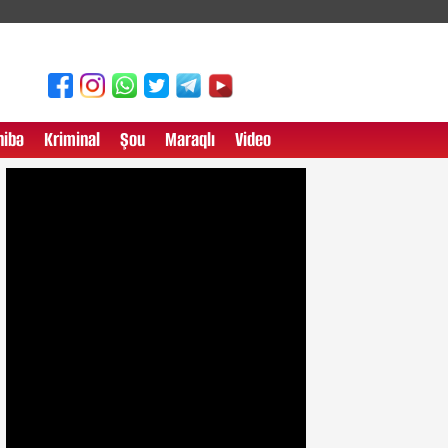
ibə
Kriminal
Şou
Maraqlı
Video