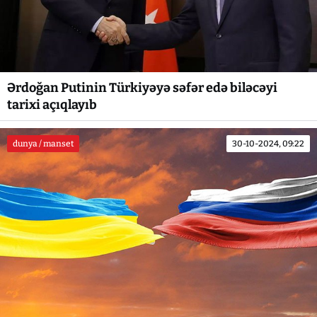
Ərdoğan Putinin Türkiyəyə səfər edə biləcəyi
tarixi açıqlayıb
dunya / manset
30-10-2024, 09:22