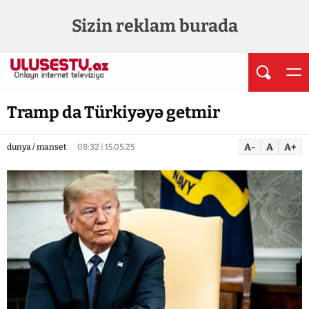
Sizin reklam burada
Tramp da Türkiyəyə getmir
A-
A
A+
dunya / manset
08:32 | 15.05.25