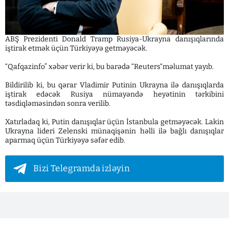
ABŞ Prezidenti Donald Tramp Rusiya-Ukrayna danışıqlarında
iştirak etmək üçün Türkiyəyə getməyəcək.
“Qafqazinfo” xəbər verir ki, bu barədə “Reuters“məlumat yayıb.
Bildirilib ki, bu qərar Vladimir Putinin Ukrayna ilə danışıqlarda
iştirak edəcək Rusiya nümayəndə heyətinin tərkibini
təsdiqləməsindən sonra verilib.
Xatırladaq ki, Putin danışıqlar üçün İstanbula getməyəcək. Lakin
Ukrayna lideri Zelenski münaqişənin həlli ilə bağlı danışıqlar
aparmaq üçün Türkiyəyə səfər edib.
Bizi Telegramda izləyin