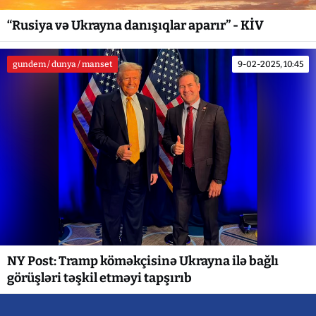
“Rusiya və Ukrayna danışıqlar aparır” - KİV
gundem / dunya / manset
9-02-2025, 10:45
NY Post: Tramp köməkçisinə Ukrayna ilə bağlı
görüşləri təşkil etməyi tapşırıb