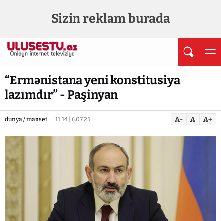
Sizin reklam burada
“Ermənistana yeni konstitusiya
lazımdır” - Paşinyan
A-
A
A+
dunya / manset
11:14 | 6.07.25