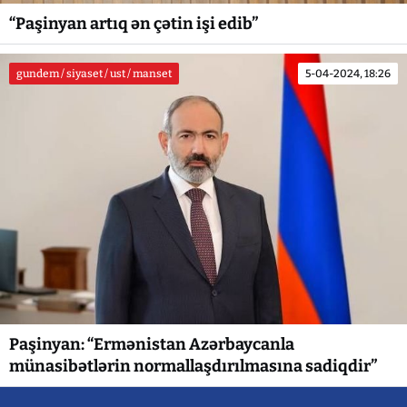
“Paşinyan artıq ən çətin işi edib”
gundem / siyaset / ust / manset
5-04-2024, 18:26
Paşinyan: “Ermənistan Azərbaycanla
münasibətlərin normallaşdırılmasına sadiqdir”