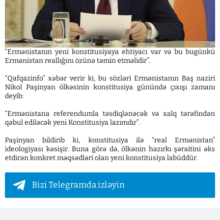
“Ermənistanın yeni konstitusiyaya ehtiyacı var və bu bugünkü
Ermənistan reallığını özünə təmin etməlidir”.
“Qafqazinfo” xəbər verir ki, bu sözləri Ermənistanın Baş naziri
Nikol Paşinyan ölkəsinin konstitusiya günündə çıxışı zamanı
deyib:
“Ermənistana referendumla təsdiqlənəcək və xalq tərəfindən
qəbul ediləcək yeni Konstitusiya lazımdır”.
Paşinyan bildirib ki, konstitusiya ilə “real Ermənistan”
ideologiyası kəsişir. Buna görə də, ölkənin hazırkı şəraitini əks
etdirən konkret məqsədləri olan yeni konstitusiya labüddür.
Bizi Telegramda izləyin