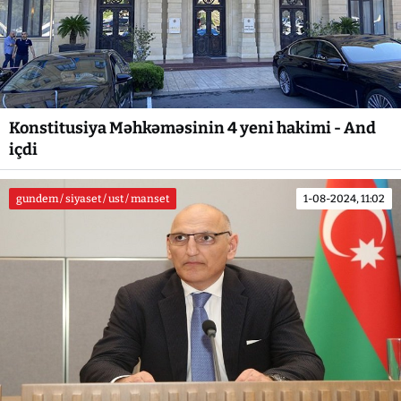
Konstitusiya Məhkəməsinin 4 yeni hakimi - And
içdi
gundem / siyaset / ust / manset
1-08-2024, 11:02