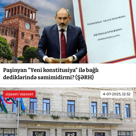
Paşinyan "Yeni konstitusiya" ilə bağlı
dediklərində səmimidirmi? (ŞƏRH)
siyaset / manset
4-07-2025, 12:52