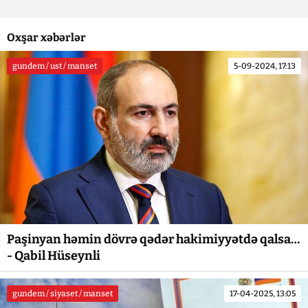
Oxşar xəbərlər
gundem / ust / manset
5-09-2024, 17:13
Paşinyan həmin dövrə qədər hakimiyyətdə qalsa…
- Qabil Hüseynli
gundem / siyaset / manset
17-04-2025, 13:05