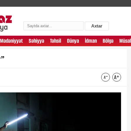
Axtar
Mədəniyyət
Səhiyyə
Təhsil
Dünya
İdman
Bölgə
Müsah
r”