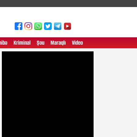
ibə
Kriminal
Şou
Maraqlı
Video