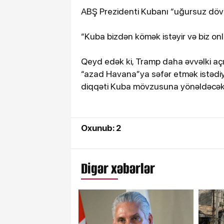
ABŞ Prezidenti Kubanı “uğursuz dövl
“Kuba bizdən kömək istəyir və biz on
Qeyd edək ki, Tramp daha əvvəlki a
“azad Havana”ya səfər etmək istədiyin
diqqəti Kuba mövzusuna yönəldəcəklə
Oxunub: 2
Digər xəbərlər