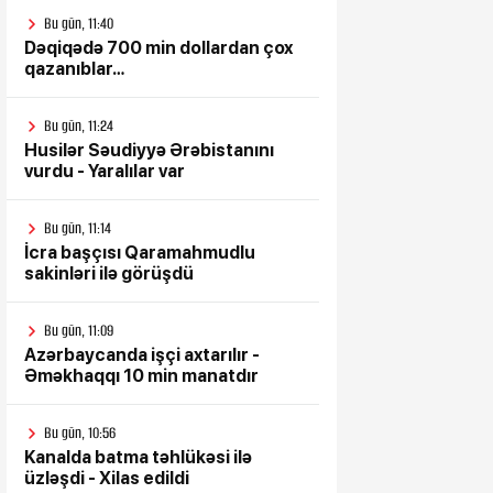
Bu gün, 11:40
Dəqiqədə 700 min dollardan çox
qazanıblar…
Bu gün, 11:24
Husilər Səudiyyə Ərəbistanını
vurdu - Yaralılar var
Bu gün, 11:14
İcra başçısı Qaramahmudlu
sakinləri ilə görüşdü
Bu gün, 11:09
Azərbaycanda işçi axtarılır -
Əməkhaqqı 10 min manatdır
Bu gün, 10:56
Kanalda batma təhlükəsi ilə
üzləşdi - Xilas edildi