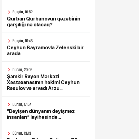
Bu gün, 10:52
Qurban Qurbanovun qəzəbinin
qarşılığı nə olacaq?
Bu gün, 10:46
Ceyhun Bayramovla Zelenski bir
arada
Dünən, 20:06
Şəmkir Rayon Mərkəzi
Xəstəxanasının həkimi Ceyhun
Rəsulov və arvadı Arzu
Əskərovanın icra etdiyi mioma
əməliyyatından sonra qadının
Dünən, 17:57
ölümü ilə bağlı Şəmkir rayon
“Dəyişən dünyanın dəyişməz
prokrurluğunda araşdırma
insanları” layihəsində...
aparılır
Dünən, 13:13