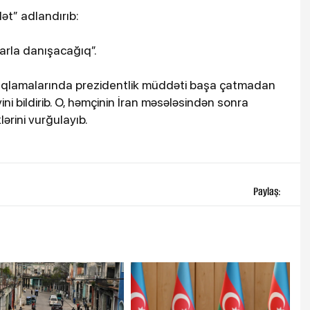
ət” adlandırıb:
larla danışacağıq”.
çıqlamalarında prezidentlik müddəti başa çatmadan
i bildirib. O, həmçinin İran məsələsindən sonra
rini vurğulayıb.
Paylaş: