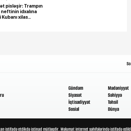
ət pisləşir: Trampın
 neftinin idxalına
i Kubanı xilas
kmi?
So
Gündəm
Mədəniyyət
ru
Siyasət
Səhiyyə
İqtisadiyyat
Təhsil
Sosial
Dünya
an istifadə etdikdə istinad mütləqdir. Məlumat internet səhifələrində istifadə edi