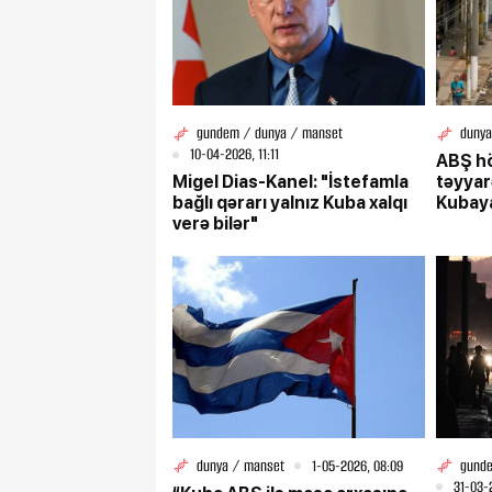
gundem / dunya / manset
dunya
10-04-2026, 11:11
ABŞ h
Migel Dias-Kanel: "İstefamla
təyyar
bağlı qərarı yalnız Kuba xalqı
Kubaya
verə bilər"
dunya / manset
1-05-2026, 08:09
gunde
31-03-