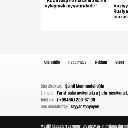
“Kuba ABŞ ilə masa arxasına
əyləşmək niyyətindədir”
Vəziyy
Rusiya
icazəs
edəcə
Ana səhifə
Haqqımızda
Reklam
Əlaqə
Baş direktor:
Şamil Məmmədəlioğlu
E-mail:
Farid-safarov@mail.ru
|
ulu-ses@mail.
Telefon:
(+99455) 200-67-99
Baş məsləhətçi:
Təyyar Yəhyayev
Müəllif hüquqları qorunur. Ulusestv.az-ın məlumatlarınd