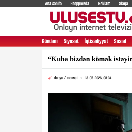
Ana səhifə
Haqqımızda
Reklam
Əlaqə
Gündəm
Siyasət
İqtisadiyyat
Sosial
“Kuba bizdən kömək istəyi
dunya / manset
13-05-2026, 08:34