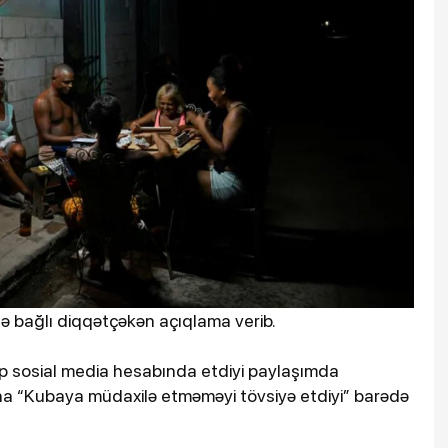
ə bağlı diqqətçəkən açıqlama verib.
p sosial media hesabında etdiyi paylaşımda
ona “Kubaya müdaxilə etməməyi tövsiyə etdiyi” barədə