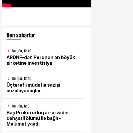
ULUSƏS TV
Son xəbərlər
Bu gün, 12:49
ARDNF-dən Perunun ən böyük
şirkətinə investisiya
Bu gün, 12:45
Üçtərəfli müdafiə sazişi
imzalayacaqlar
Bu gün, 12:01
Baş Prokurorluq ər-arvadın
dəhşətli ölümü ilə bağlı -
Məlumat yaydı