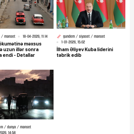
 / manset
18-04-2026, 11:14
gundem / siyaset / manset
1-01-2026, 15:02
ökumətinə məxsus
ə uzun illər sonra
İlham Əliyev Kuba liderini
 endi - Detallar
təbrik edib
m / dunya / manset
2026, 14:58