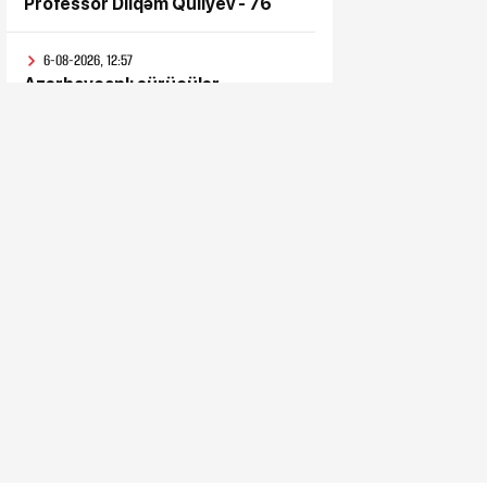
Professor Dilqəm Quliyev - 76
6-08-2026, 12:57
Azərbaycanlı sürücülər
günlərdir Gürcüstan
gömrüyündə qalıb
6-08-2026, 11:57
Bəs sən onlara niyə inandın?
6-08-2026, 11:52
Süni intellektdən istifadə ona
heç nə qazandırmadı...
6-08-2026, 11:47
Vahid aylıq müavinət kimlərə
verilir? - Dövlət Komitəsindən
açıqlama vahid-ayliq-muavinet-
kimlere-verilir
6-08-2026, 11:38