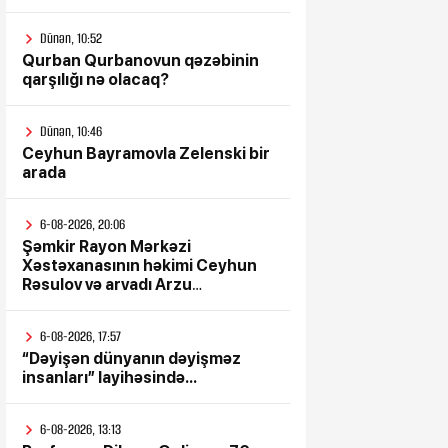
Dünən, 10:52
Qurban Qurbanovun qəzəbinin
qarşılığı nə olacaq?
Dünən, 10:46
Ceyhun Bayramovla Zelenski bir
arada
6-08-2026, 20:06
Şəmkir Rayon Mərkəzi
Xəstəxanasının həkimi Ceyhun
Rəsulov və arvadı Arzu
Əskərovanın icra etdiyi mioma
əməliyyatından sonra qadının
6-08-2026, 17:57
ölümü ilə bağlı Şəmkir rayon
“Dəyişən dünyanın dəyişməz
prokrurluğunda araşdırma
insanları” layihəsində...
aparılır
6-08-2026, 13:13