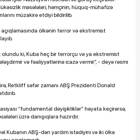
lükəsizlik məsələləri, həmçinin, hüquq-mühafizə
ını müzakirə etdiyi bildirilib.
açıqlamasında ölkənin terror və ekstremist
layıb.
 olundu ki, Kuba heç bir terrorçu və ya ekstremist
ləşdirmir və fəaliyyətlərinə icazə vermir”, - deyə rəsmi
rə, Retkliff səfər zamanı ABŞ Prezidenti Donald
tdırıb.
rasiyası “fundamental dəyişikliklər” həyata keçirərsə,
sələləri üzrə danışıqlara hazırdır.
əl Kubanın ABŞ-dən yardım istədiyini və iki ölkə
unu açıqlamışdı.