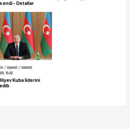
 endi - Detallar
m / siyaset / manset
26, 15:02
liyev Kuba liderini
 edib