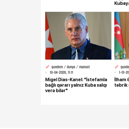
Kubaya
gundem / dunya / manset
gunde
10-04-2026, 11:11
1-01-20
Migel Dias-Kanel: "İstefamla
İlham Ə
bağlı qərarı yalnız Kuba xalqı
təbrik
verə bilər"