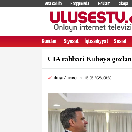
Ana səhifə
Haqqımızda
Reklam
Əlaqə
Gündəm
Siyasət
İqtisadiyyat
Sosial
CIA rəhbəri Kubaya gözləni
dunya / manset
15-05-2026, 08:30