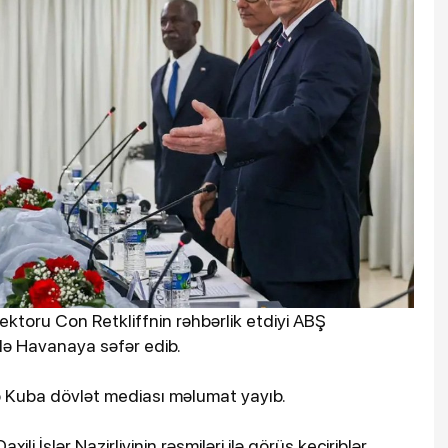
rektoru Con Retkliffnin rəhbərlik etdiyi ABŞ
də Havanaya səfər edib.
də Kuba dövlət mediası məlumat yayıb.
ili İşlər Nazirliyinin rəsmiləri ilə görüş keçiriblər.