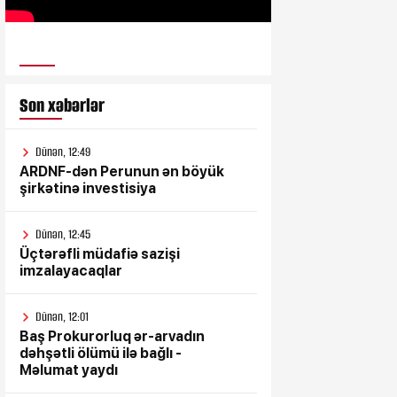
ULUSƏS TV
Son xəbərlər
Dünən, 12:49
ARDNF-dən Perunun ən böyük
şirkətinə investisiya
Dünən, 12:45
Üçtərəfli müdafiə sazişi
imzalayacaqlar
Dünən, 12:01
Baş Prokurorluq ər-arvadın
dəhşətli ölümü ilə bağlı -
Məlumat yaydı