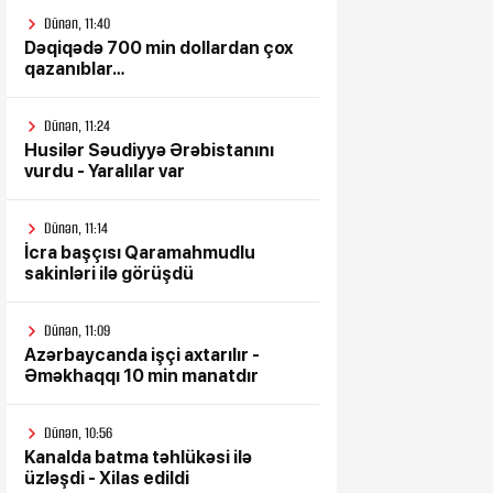
Dünən, 11:40
Dəqiqədə 700 min dollardan çox
qazanıblar…
Dünən, 11:24
Husilər Səudiyyə Ərəbistanını
vurdu - Yaralılar var
Dünən, 11:14
İcra başçısı Qaramahmudlu
sakinləri ilə görüşdü
Dünən, 11:09
Azərbaycanda işçi axtarılır -
Əməkhaqqı 10 min manatdır
Dünən, 10:56
Kanalda batma təhlükəsi ilə
üzləşdi - Xilas edildi