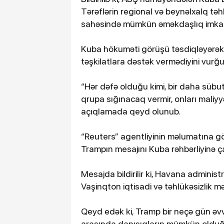
Tərəflərin regional və beynəlxalq təh
sahəsində mümkün əməkdaşlıq imkanlar
Kuba hökuməti görüşü təsdiqləyərək 
təşkilatlara dəstək vermədiyini vurğu
“Hər dəfə olduğu kimi, bir daha sübut
qrupa sığınacaq vermir, onları maliyyə
açıqlamada qeyd olunub.
“Reuters” agentliyinin məlumatına gö
Trampın mesajını Kuba rəhbərliyinə ça
Mesajda bildirilir ki, Havana administ
Vaşinqton iqtisadi və təhlükəsizlik mə
Qeyd edək ki, Tramp bir neçə gün əvv
arasında danışıqların mümkün olduğ