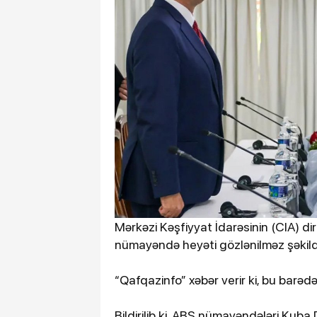
Mərkəzi Kəşfiyyat İdarəsinin (CIA) di
nümayəndə heyəti gözlənilməz şəkil
“Qafqazinfo” xəbər verir ki, bu barə
Bildirilib ki, ABŞ nümayəndələri Kuba Dax