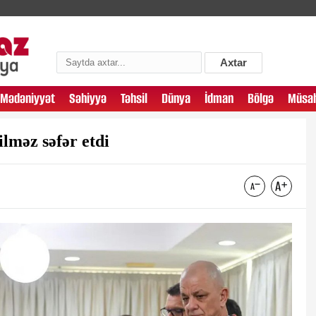
Axtar
Mədəniyyət
Səhiyyə
Təhsil
Dünya
İdman
Bölgə
Müsah
lməz səfər etdi