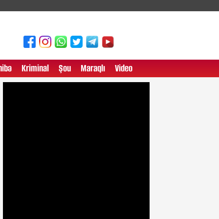
ibə
Kriminal
Şou
Maraqlı
Video