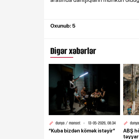
Oxunub: 5
Digər xəbərlər
dunya / manset
13-05-2026, 08:34
dunya
“Kuba bizdən kömək istəyir”
ABŞ h
təyyar