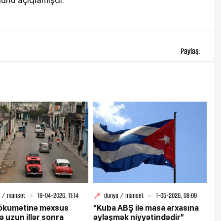
Paylaş:
 / manset
18-04-2026, 11:14
dunya / manset
1-05-2026, 08:09
ökumətinə məxsus
“Kuba ABŞ ilə masa arxasına
ə uzun illər sonra
əyləşmək niyyətindədir”