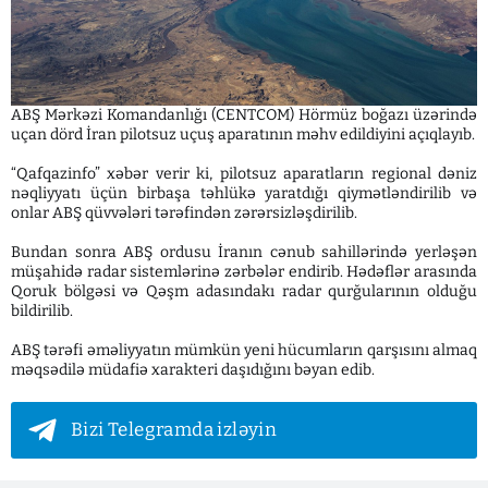
ABŞ Mərkəzi Komandanlığı (CENTCOM) Hörmüz boğazı üzərində
uçan dörd İran pilotsuz uçuş aparatının məhv edildiyini açıqlayıb.
“Qafqazinfo” xəbər verir ki, pilotsuz aparatların regional dəniz
nəqliyyatı üçün birbaşa təhlükə yaratdığı qiymətləndirilib və
onlar ABŞ qüvvələri tərəfindən zərərsizləşdirilib.
Bundan sonra ABŞ ordusu İranın cənub sahillərində yerləşən
müşahidə radar sistemlərinə zərbələr endirib. Hədəflər arasında
Qoruk bölgəsi və Qəşm adasındakı radar qurğularının olduğu
bildirilib.
ABŞ tərəfi əməliyyatın mümkün yeni hücumların qarşısını almaq
məqsədilə müdafiə xarakteri daşıdığını bəyan edib.
Bizi Telegramda izləyin