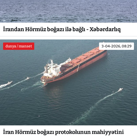
İrandan Hörmüz boğazı ilə bağlı - Xəbərdarlıq
dunya / manset
3-04-2026, 08:29
İran Hörmüz boğazı protokolunun mahiyyətini