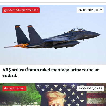
gundem / dunya / manset
26-05-2026, 11:37
ABŞ ordusu İranın raket məntəqələrinə zərbələr
endirib
dunya / manset
8-05-2026, 08:25