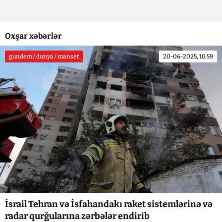
Oxşar xəbərlər
gundem / dunya / manset
20-06-2025, 10:59
İsrail Tehran və İsfahandakı raket sistemlərinə və
radar qurğularına zərbələr endirib