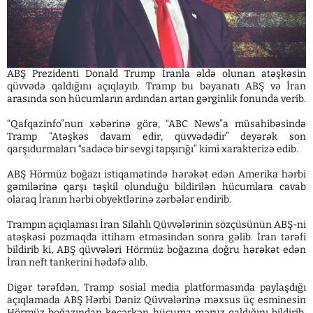
ABŞ Prezidenti Donald Trump İranla əldə olunan atəşkəsin
qüvvədə qaldığını açıqlayıb. Tramp bu bəyanatı ABŞ və İran
arasında son hücumların ardından artan gərginlik fonunda verib.
“Qafqazinfo”nun xəbərinə görə, “ABC News”a müsahibəsində
Tramp “Atəşkəs davam edir, qüvvədədir” deyərək son
qarşıdurmaları “sadəcə bir sevgi tapşırığı” kimi xarakterizə edib.
ABŞ Hörmüz boğazı istiqamətində hərəkət edən Amerika hərbi
gəmilərinə qarşı təşkil olunduğu bildirilən hücumlara cavab
olaraq İranın hərbi obyektlərinə zərbələr endirib.
Trampın açıqlaması İran Silahlı Qüvvələrinin sözçüsünün ABŞ-ni
atəşkəsi pozmaqda ittiham etməsindən sonra gəlib. İran tərəfi
bildirib ki, ABŞ qüvvələri Hörmüz boğazına doğru hərəkət edən
İran neft tankerini hədəfə alıb.
Digər tərəfdən, Tramp sosial media platformasında paylaşdığı
açıqlamada ABŞ Hərbi Dəniz Qüvvələrinə məxsus üç esminesin
Hörmüz boğazından keçərkən hücuma məruz qaldığını bildirib.