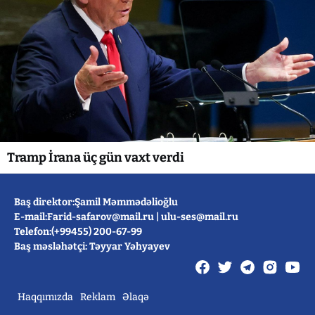
Tramp İrana üç gün vaxt verdi
Baş direktor:Şamil Məmmədəlioğlu
E-mail:
Farid-safarov@mail.ru
|
ulu-ses@mail.ru
Telefon:(+99455) 200-67-99
Baş məsləhətçi: Təyyar Yəhyayev
Haqqımızda
Reklam
Əlaqə