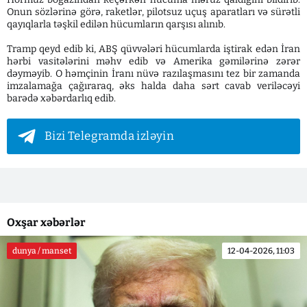
Onun sözlərinə görə, raketlər, pilotsuz uçuş aparatları və sürətli
qayıqlarla təşkil edilən hücumların qarşısı alınıb.
Tramp qeyd edib ki, ABŞ qüvvələri hücumlarda iştirak edən İran
hərbi vasitələrini məhv edib və Amerika gəmilərinə zərər
dəyməyib. O həmçinin İranı nüvə razılaşmasını tez bir zamanda
imzalamağa çağıraraq, əks halda daha sərt cavab veriləcəyi
barədə xəbərdarlıq edib.
Bizi Telegramda izləyin
Oxşar xəbərlər
dunya / manset
12-04-2026, 11:03