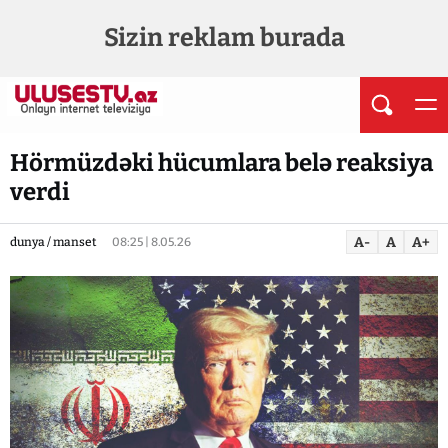
Sizin reklam burada
Hörmüzdəki hücumlara belə reaksiya
verdi
A-
A
A+
dunya / manset
08:25 | 8.05.26