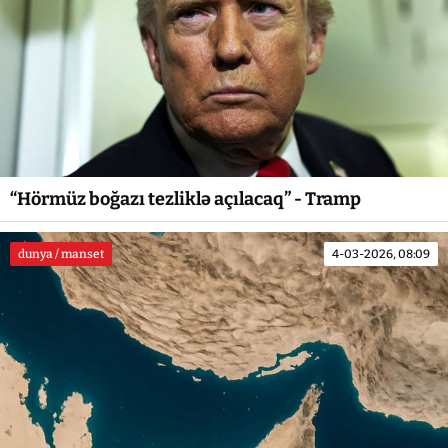
“Hörmüz boğazı tezliklə açılacaq” - Tramp
dunya / manset
4-03-2026, 08:09