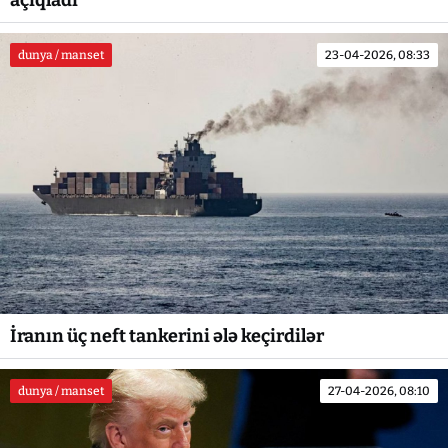
dunya / manset
23-04-2026, 08:33
İranın üç neft tankerini ələ keçirdilər
dunya / manset
27-04-2026, 08:10