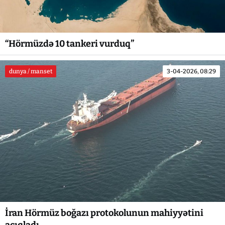
“Hörmüzdə 10 tankeri vurduq”
dunya / manset
3-04-2026, 08:29
İran Hörmüz boğazı protokolunun mahiyyətini
açıqladı