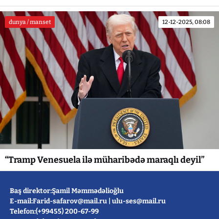
dunya / manset
12-12-2025, 08:08
“Tramp Venesuela ilə müharibədə maraqlı deyil”
Baş direktor:Şamil Məmmədəlioğlu
E-mail:
Farid-safarov@mail.ru
|
ulu-ses@mail.ru
Telefon:(+99455) 200-67-99