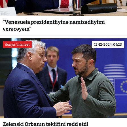
“Venesuela prezidentliyinə namizədliyimi
verəcəyəm”
dunya / manset
12-12-2024, 09:23
Zelenski Orbanın təklifini rədd etdi