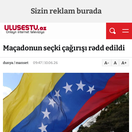
Sizin reklam burada
Maçadonun seçki çağırışı rədd edildi
A-
A
A+
dunya / manset
09:47 | 10.06.26