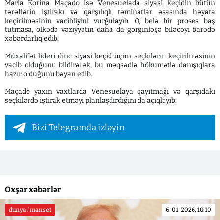
Maria Korina Maçado isə Venesuelada siyasi keçidin bütün
tərəflərin iştirakı və qarşılıqlı təminatlar əsasında həyata
keçirilməsinin vacibliyini vurğulayıb. O, belə bir proses baş
tutmasa, ölkədə vəziyyətin daha da gərginləşə biləcəyi barədə
xəbərdarlıq edib.
Müxalifət lideri dinc siyasi keçid üçün seçkilərin keçirilməsinin
vacib olduğunu bildirərək, bu məqsədlə hökumətlə danışıqlara
hazır olduğunu bəyan edib.
Maçado yaxın vaxtlarda Venesuelaya qayıtmağı və qarşıdakı
seçkilərdə iştirak etməyi planlaşdırdığını da açıqlayıb.
Bizi Telegramda izləyin
Oxşar xəbərlər
dunya / manset
6-01-2026, 10:10