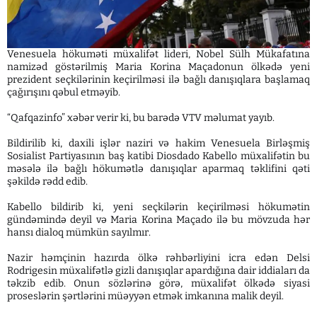
Venesuela hökuməti müxalifət lideri, Nobel Sülh Mükafatına
namizəd göstərilmiş Maria Korina Maçadonun ölkədə yeni
prezident seçkilərinin keçirilməsi ilə bağlı danışıqlara başlamaq
çağırışını qəbul etməyib.
“Qafqazinfo” xəbər verir ki, bu barədə VTV məlumat yayıb.
Bildirilib ki, daxili işlər naziri və hakim Venesuela Birləşmiş
Sosialist Partiyasının baş katibi Diosdado Kabello müxalifətin bu
məsələ ilə bağlı hökumətlə danışıqlar aparmaq təklifini qəti
şəkildə rədd edib.
Kabello bildirib ki, yeni seçkilərin keçirilməsi hökumətin
gündəmində deyil və Maria Korina Maçado ilə bu mövzuda hər
hansı dialoq mümkün sayılmır.
Nazir həmçinin hazırda ölkə rəhbərliyini icra edən Delsi
Rodrigesin müxalifətlə gizli danışıqlar apardığına dair iddiaları da
təkzib edib. Onun sözlərinə görə, müxalifət ölkədə siyasi
proseslərin şərtlərini müəyyən etmək imkanına malik deyil.