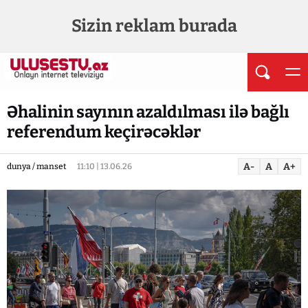
Sizin reklam burada
Əhalinin sayının azaldılması ilə bağlı
referendum keçirəcəklər
A-
A
A+
dunya / manset
11:10 | 13.06.26