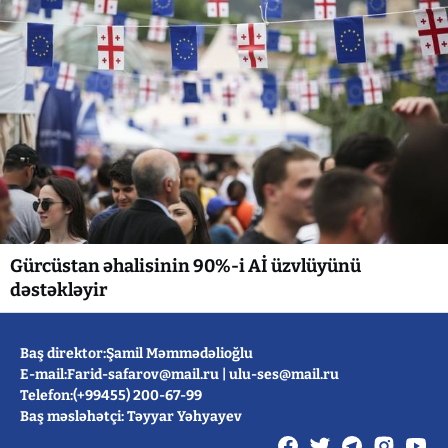
Gürcüstan əhalisinin 90%-i Aİ üzvlüyünü
dəstəkləyir
Baş direktor:Şamil Məmmədəlioğlu
E-mail:
Farid-safarov@mail.ru
|
ulu-ses@mail.ru
Telefon:(+99455) 200-67-99
Baş məsləhətçi: Təyyar Yəhyayev