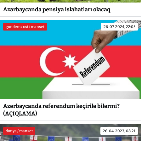
Azərbaycanda pensiya islahatları olacaq
gundem / ust / manset
26-07-2024, 22:05
Azərbaycanda referendum keçirilə bilərmi?
(AÇIQLAMA)
dunya / manset
26-04-2023, 08:21