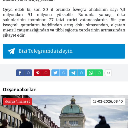
Qeyd edək ki, son 20 il ərzində İsveçrə əhalisinin sayı 7,3
milyondan 9,1 milyona yüksəlib. Bununla yanaşı, ölkə
sakinlərinin təxminən 27 faizi xarici vətəndaşlardır. Bir çox
isveçrəli qatarların həddindən artıq dolu olmasından, əlçatan
mənzil çatışmazlığından və tibbi sığorta xərclərinin artmasından
şikayət edir.
Bizi Telegramda izləyin
Oxşar xəbərlər
dunya / manset
13-02-2026, 08:40