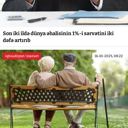
Son iki ildə dünya əhalisinin 1%-i sərvətini iki
dəfə artırıb
iqtisadiyyat / manset
16-10-2025, 08:22