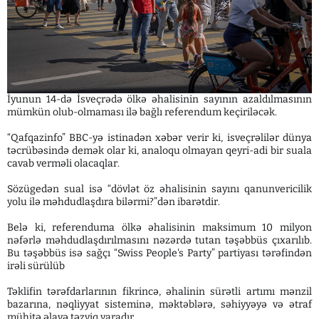
İyunun 14-də İsveçrədə ölkə əhalisinin sayının azaldılmasının
mümkün olub-olmaması ilə bağlı referendum keçiriləcək.
“Qafqazinfo” BBC-yə istinadən xəbər verir ki, isveçrəlilər dünya
təcrübəsində demək olar ki, analoqu olmayan qeyri-adi bir suala
cavab verməli olacaqlar.
Sözügedən sual isə “dövlət öz əhalisinin sayını qanunvericilik
yolu ilə məhdudlaşdıra bilərmi?”dən ibarətdir.
Belə ki, referenduma ölkə əhalisinin maksimum 10 milyon
nəfərlə məhdudlaşdırılmasını nəzərdə tutan təşəbbüs çıxarılıb.
Bu təşəbbüs isə sağçı “Swiss People's Party” partiyası tərəfindən
irəli sürülüb
Təklifin tərəfdarlarının fikrincə, əhalinin sürətli artımı mənzil
bazarına, nəqliyyat sisteminə, məktəblərə, səhiyyəyə və ətraf
mühitə əlavə təzyiq yaradır.