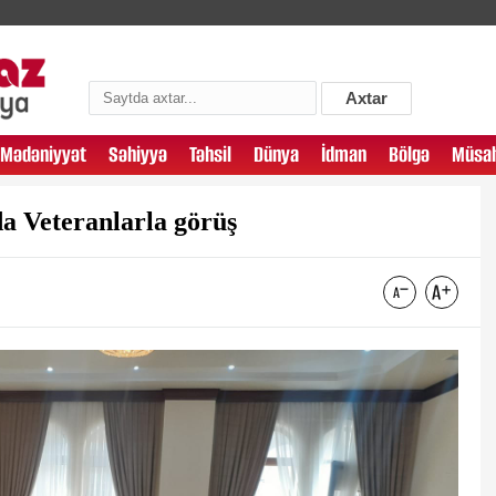
Axtar
Mədəniyyət
Səhiyyə
Təhsil
Dünya
İdman
Bölgə
Müsah
a Veteranlarla görüş