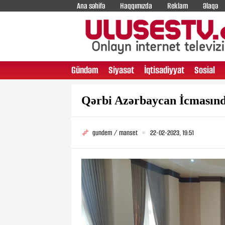
Ana səhifə
Haqqımızda
Reklam
Əlaqə
Gündəm
Siyasət
İqtisadiyyat
Sosial
Qərbi Azərbaycan İcmasınd
gundem / manset
22-02-2023, 19:51