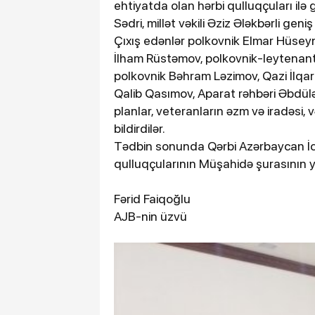
ehtiyatda olan hərbi qulluqçuları ilə
Sədri, millət vəkili Əziz Ələkbərli geniş
Çıxış edənlər polkovnik Elmar Hüsey
İlham Rüstəmov, polkovnik-leytenan
polkovnik Bəhram Ləzimov, Qazi İlqar 
Qalib Qasımov, Aparat rəhbəri Əbdülə
planlar, veteranların əzm və iradəsi, və
bildirdilər.
Tədbin sonunda Qərbi Azərbaycan İcm
qulluqçularının Müşahidə şurasının ya
Fərid Faiqoğlu
AJB-nin üzvü