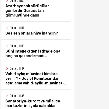
Dünən, 12:57
Azərbaycanlı sürücülər
günlərdir Gürcüstan
gömrüyündə qalıb
Dünən, 11:57
Bəs sən onlara niyə inandın?
Dünən, 11:52
Süni intellektdən istifadə ona
heç nə qazandırmadı...
Dünən, 11:47
Vahid aylıq müavinət kimlərə
verilir? - Dövlət Komitəsindən
açıqlama vahid-ayliq-muavinet-
kimlere-verilir
Dünən, 11:38
Sanatoriya-kurort və müalicə
mərkəzlərinə yola salındılar