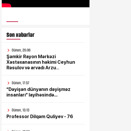
ULUSƏS TV
Son xəbərlər
Dünən, 20:06
Şəmkir Rayon Mərkəzi
Xəstəxanasının həkimi Ceyhun
Rəsulov və arvadı Arzu
Əskərovanın icra etdiyi mioma
əməliyyatından sonra qadının
Dünən, 17:57
ölümü ilə bağlı Şəmkir rayon
“Dəyişən dünyanın dəyişməz
prokrurluğunda araşdırma
insanları” layihəsində...
aparılır
Dünən, 13:13
Professor Dilqəm Quliyev - 76