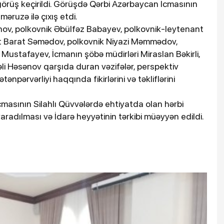
 görüş keçirildi. Görüşdə Qərbi Azərbaycan İcmasının
 məruzə ilə çıxış etdi.
nov, polkovnik Əbülfəz Babayev, polkovnik-leytenant
t Barat Səmədov, polkovnik Niyazi Məmmədov,
Mustafayev, İcmanın şöbə müdirləri Miraslan Bəkirli,
li Həsənov qarşıda duran vəzifələr, perspektiv
tənpərvərliyi haqqında fikirlərini və təkliflərini
asının Silahlı Qüvvələrdə ehtiyatda olan hərbi
radılması və İdarə heyyətinin tərkibi müəyyən edildi.