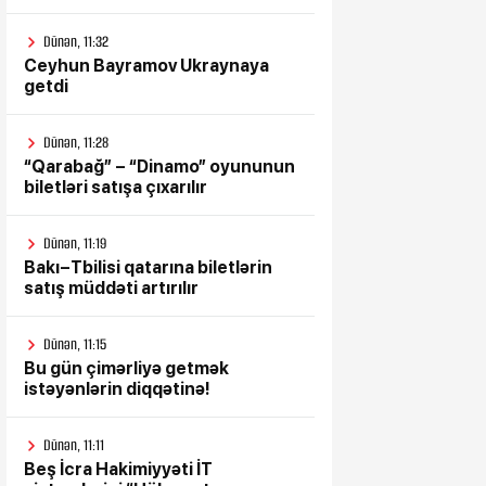
Dünən, 11:32
Ceyhun Bayramov Ukraynaya
getdi
Dünən, 11:28
“Qarabağ” – “Dinamo” oyununun
biletləri satışa çıxarılır
Dünən, 11:19
Bakı–Tbilisi qatarına biletlərin
satış müddəti artırılır
Dünən, 11:15
Bu gün çimərliyə getmək
istəyənlərin diqqətinə!
Dünən, 11:11
Beş İcra Hakimiyyəti İT