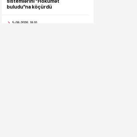
sistemlərini “Hökumət
buludu”na köçürdü
5-08-2026, 18:10
“Səyyar Gənclər Xidməti”
layihəsi bu dəfə
5-08-2026, 17:43
Metropoliten rəsmisi
sərnişinlərə çıxış yolu göstərdi
5-08-2026, 17:33
“Patriot” raketləri ilə bağlı rədd
cavabı aldı
5-08-2026, 17:28
Hindistan BTQ ilə əməkdaşlıq
edən hüquq müdafiəçisini təhdid
edib