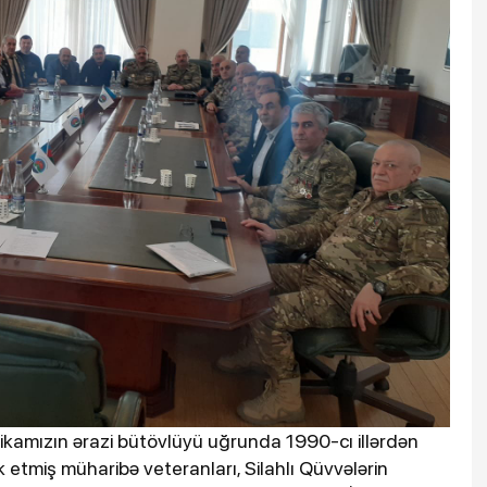
kamızın ərazi bütövlüyü uğrunda 1990-cı illərdən
 etmiş müharibə veteranları, Silahlı Qüvvələrin