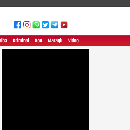
ibə
Kriminal
Şou
Maraqlı
Video