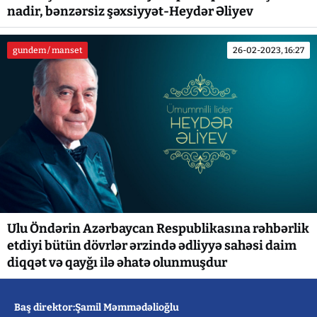
nadir, bənzərsiz şəxsiyyət-Heydər Əliyev
gundem / manset
26-02-2023, 16:27
Ulu Öndərin Azərbaycan Respublikasına rəhbərlik
etdiyi bütün dövrlər ərzində ədliyyə sahəsi daim
diqqət və qayğı ilə əhatə olunmuşdur
Baş direktor:Şamil Məmmədəlioğlu