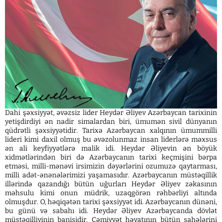
Dahi şəxsiyyət, əvəzsiz lider Heydər Əliyev Azərbaycan tarixinin
yetişdirdiyi ən nadir simalardan biri, ümumən sivil dünyanın
qüdrətli şəxsiyyətidir. Tarixə Azərbaycan xalqının ümummilli
lideri kimi daxil olmuş bu əvəzolunmaz insan liderlərə məxsus
ən ali keyfiyyətlərə malik idi. Heydər Əliyevin ən böyük
xidmətlərindən biri də Azərbaycanın tarixi keçmişini bərpa
etməsi, milli-mənəvi irsimizin dəyərlərini ozumuzə qaytarması,
milli adət-ənənələrimizi yaşamasıdır. Azərbaycanın müstəqillik
illərində qazandığı bütün uğurları Heydər Əliyev zəkasının
məhsulu kimi onun müdrik, uzaqgörən rəhbərliyi altında
olmuşdur. O, həqiqətən tarixi şəxsiyyət idi. Azərbaycanın dünəni,
bu günü və sabahı idi. Heydər Əliyev Azərbaycanda dövlət
müstəqilliyinin banisidir. Cəmiyyət həyatının bütün sahələrini