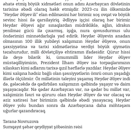
əhatə etmiş böyük xidmətləri onun adını Azərbaycan dövlətinin
tarixinə əbədi olaraq həkk etmişdir. 2023-cu ilin ölkəmizdə
"Heydər Əliyev ili" elan edilməsini hər birimiz xoş ovqat və böyük
sevinc hissi ilə qarsilayiriq. Ədliyyə işçisi olaraq hər birimiz
Heydər Əliyevi ağır sınaqlardan müdrikliklə, ağlın, idrakın
yenilməz gücü ilə çıxarmış, işığa, nura qovusdurmus ulu
öndərimizi minnətdarlıqla yad edirik. Heydər Əliyevin anadan
olmasının 100 illik yubileyi xalqımızın Heydər Əliyevə, onun
şəxsiyyətinə və tarixi xidmətlərinə verdiyi böyük qiymətin
təzahurudur, milli dövlətçiliyə ehtiramın ifadəsidir. Qürur hissi
ilə deyə bilərik ki, ümummilli lider Heydər Əliyev
müstəqilliyimizin, Prezident İlham Əliyev isə torpaqlarımızın
xilaskarı kimi adlarını tarixə qızıl hərflərlə yazdılar. Heydər Əliyev
kimi xalqına hədsiz bağlı olan şəxsiyyətlərin ömrü onun yaşadığı
illərlə ölçülmür. Öz millətinin taleyini yaşamış Heydər Əliyev indi
də, gələcəkdə də qədirbilən xalqımızın qəlbində yaşayır və daim
yaşayacaqdır. Nə qədər Azərbaycan var, nə qədər bu millət var,
xalqimizin fəxri və qüruru olan Heydər Əliyev də var olacaq və
əziz xatirəsi hər birimizin qəlbində əbədi yasayacaq. Heydər
Əliyev yolu bundan sonra da Azərbaycana daha möhtəşəm
uğurlar qazandıracaq.
Təranə Novruzova
Sumqayıt şəhər qeydiyyat şöbəsinin rəisi