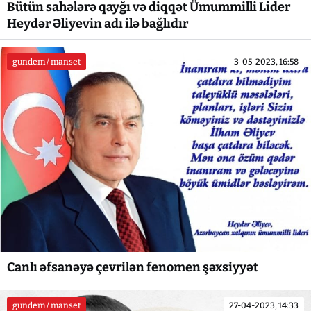
Bütün sahələrə qayğı və diqqət Ümummilli Lider
Heydər Əliyevin adı ilə bağlıdır
gundem / manset
3-05-2023, 16:58
Canlı əfsanəyə çevrilən fenomen şəxsiyyət
gundem / manset
27-04-2023, 14:33