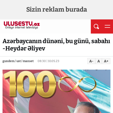
Sizin reklam burada
Azərbaycanın dünəni, bu günü, sabahı
-Heydər Əliyev
A-
A
A+
gundem / ust / manset
08:30 | 10.05.23