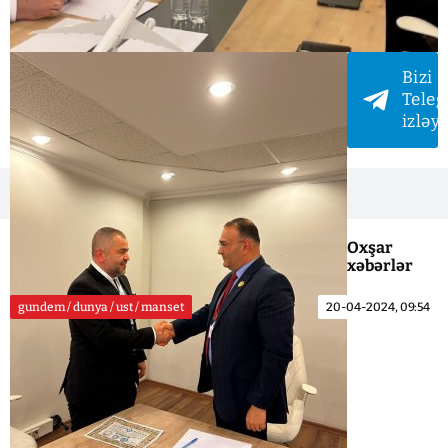
Bizi
Tele
izləy
Oxşar
xəbərlər
gundem / dunya / ust / manset
20-04-2024, 09:54