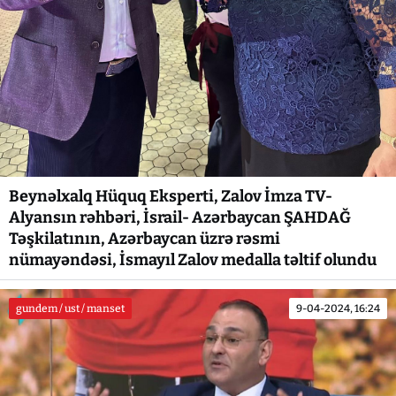
Beynəlxalq Hüquq Eksperti, Zalov İmza TV-
Alyansın rəhbəri, İsrail- Azərbaycan ŞAHDAĞ
Təşkilatının, Azərbaycan üzrə rəsmi
nümayəndəsi, İsmayıl Zalov medalla təltif olundu
gundem / ust / manset
9-04-2024, 16:24