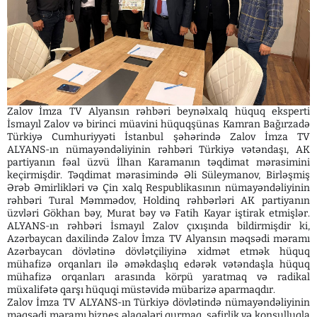
Zalov İmza TV Alyansın rəhbəri beynəlxalq hüquq eksperti
İsmayıl Zalov və birinci müavini hüquqşünas Kamran Bağırzadə
Türkiyə Cumhuriyyəti İstanbul şəhərində Zalov İmza TV
ALYANS-ın nümayəndəliyinin rəhbəri Türkiyə vətəndaşı, AK
partiyanın fəal üzvü İlhan Karamanın təqdimat mərasimini
keçirmişdir. Təqdimat mərasimində Əli Süleymanov, Birləşmiş
Ərəb Əmirlikləri və Çin xalq Respublikasının nümayəndəliyinin
rəhbəri Tural Məmmədov, Holdinq rəhbərləri AK partiyanın
üzvləri Gökhan bəy, Murat bəy və Fatih Kayar iştirak etmişlər.
ALYANS-ın rəhbəri İsmayıl Zalov çıxışında bildirmişdir ki,
Azərbaycan daxilində Zalov İmza TV Alyansın məqsədi məramı
Azərbaycan dövlətinə dövlətçiliyinə xidmət etmək hüquq
mühafizə orqanları ilə əməkdaşlıq edərək vətəndaşla hüquq
mühafizə orqanları arasında körpü yaratmaq və radikal
müxalifətə qarşı hüquqi müstəvidə mübarizə aparmaqdır.
Zalov İmza TV ALYANS-ın Türkiyə dövlətində nümayəndəliyinin
məqsədi məramı biznes əlaqələri qurmaq, səfirlik və konsulluqla