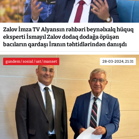
Zalov İmza TV Alyansın rəhbəri beynəlxalq hüquq
eksperti İsmayıl Zalov dodaq dodağa öpüşən
bacıların qardaşı İranın təhtidlərindən danışdı
gundem / sosial / ust / manset
28-03-2024, 21:31