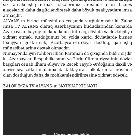
sıx əməkdaşlıq etmək, ölkələrimiz arasında olan biznes
əlaqələrini daha da gücləndirərək daha böyük nəaliyyətlərə imza
atmaqdır.
ALYANS-ın birinci müavini də çıxışında vurğulamışdır ki, Zalov
İmza TV ALYANS olaraq Azərbaycanın hüdudlarından kənarda
Azərbaycan bayrağını dahada uca tutmaq, dövlətə və dövlətçiliyə
xidmət etmək, tutduğumuz bu yolda xarici dövlətlərdə biznes
fəaliyyəti göstərmək, Azərbaycan-Türkiyə dostluq, qardaşlıq
münasibətlərinə dəstək olmaqdır.
Nümayəndəliyin rəhbəri İlhan Karaman da çıxışında bildirmişdir
ki, Azərbaycan Respublikasının və Türki Cümhuriyyətinin dövlət
başçıları cənab İlham Əliyev və Rəcəb Tayyib Ərdoğanın daxili və
xarici siyasətlərini daima dəstəkləyərək ölkələrimiz arasında
olan dostluğun daha da möhkəmləndirilməsinə xidmət edəcək.
ZALOV İMZA TV ALYANS-ın MƏTBUAT XİDMƏTİ