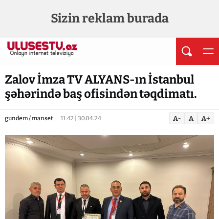
Sizin reklam burada
Zalov İmza TV ALYANS-ın İstanbul
şəhərində baş ofisindən təqdimatı.
A-
A
A+
gundem / manset
11:42 | 30.04.24