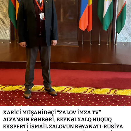
XARİCİ MÜŞAHİDƏÇİ “ZALOV İMZA TV”
ALYANSIN RƏHBƏRİ, BEYNƏLXALQ HÜQUQ
EKSPERTİ İSMAİL ZALOVUN BƏYANATI: RUSİYA