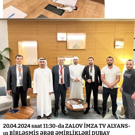
20.04.2024 saat 11:30-da ZALOV İMZA TV ALYANS-
ın BİRLƏŞMİŞ ƏRƏB ƏMİRLİKLƏRİ DUBAY