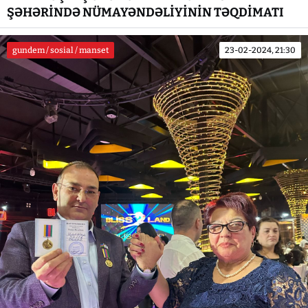
ŞƏHƏRİNDƏ NÜMAYƏNDƏLİYİNİN TƏQDİMATI
gundem / sosial / manset
23-02-2024, 21:30