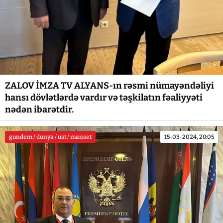
ZALOV İMZA TV ALYANS-ın rəsmi nümayəndəliyi
hansı dövlətlərdə vardır və təşkilatın fəaliyyəti
nədən ibarətdir.
gundem / dunya / ust / manset
15-03-2024, 20:05