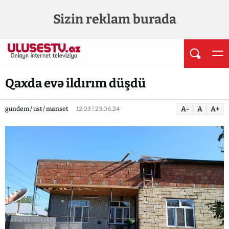
Sizin reklam burada
Qaxda evə ildırım düşdü
A-
A
A+
gundem / ust / manset
12:03 | 23.06.24