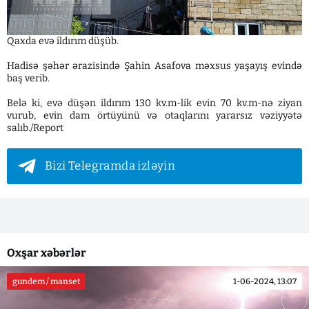
Qaxda evə ildırım düşüb.
Hadisə şəhər ərazisində Şahin Asafova məxsus yaşayış evində
baş verib.
Belə ki, evə düşən ildırım 130 kv.m-lik evin 70 kv.m-nə ziyan
vurub, evin dam örtüyünü və otaqlarını yararsız vəziyyətə
salıb./Report
Bizi Telegramda izləyin
Oxşar xəbərlər
gundem / manset
1-06-2024, 13:07