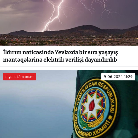
İldırım nəticəsində Yevlaxda bir sıra yaşayış
məntəqələrinə elektrik verilişi dayandırılıb
siyaset / manset
9-06-2024, 11:29