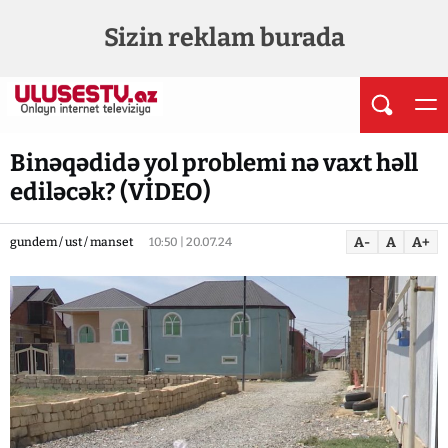
Sizin reklam burada
Binəqədidə yol problemi nə vaxt həll
ediləcək? (VİDEO)
A-
A
A+
gundem / ust / manset
10:50 | 20.07.24