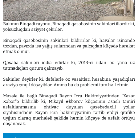
Bakının Binqədi rayonu, Binəqədi qəsəbəsinin sakinləri illərdir ki,
yolsuzluqdan əziyyət çəkirlər.
Binəqədi qəsəbəsinin sakinləri bildirirlər ki, havalar isinəndə
tozdan, payızda isə yağış sularından və palçıqdan küçədə hərəkət
etmək olmur.
Qəsəbə sakinləri iddia edirlər ki, 2013-ci ildən bu yana üz
tutmadıqları qurum qalmayıb.
Sakinlər deyirlər ki, dəfələrlə öz vəsaitləri hesabına yaşadıqları
əraziyə çınqıl döşəyiblər. Amma bu da problemi tam həll etmir.
Məsələ ilə bağlı Binəqədi Rayon İcra Hakimiyyətindən "Xəzər
Xəbər"ə bildirilib ki, Mikayıl Əkbərov küçəsinin əsaslı təmiri
asfaltlanmasına ehtiyac duyulan qəsəbədaxili yollar
siyahısındadır. Rayon icra hakimiyyətinin tərtib etdiyi qrafikə
uyğun olaraq mərhələli şəkildə həmin küçəyə də asfalt örtüyü
döşənəcək.